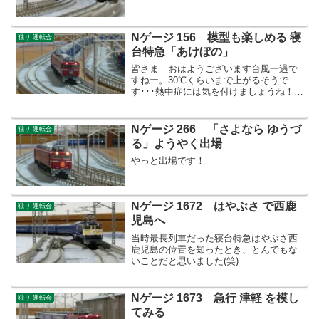
Nゲージ 156 模型も楽しめる 寝
独り 運転会
台特急「あけぼの」
皆さま おはようございます台風一過で
すねー。30℃くらいまで上がるそうで
す･･･熱中症には気を付けましょうね！外
で運動してなくても部屋が暑ければ熱中
症になります。模型弄りも水分補給しな
がらですね。あ、アルコールはダメです
Nゲージ 266 「さよなら ゆうづ
独り 運転会
よ！さて、昨日も平常...
る」ようやく出場
やっと出場です！
Nゲージ 1672 はやぶさ で西鹿
独り 運転会
児島へ
当時最長列車だった寝台特急はやぶさ西
鹿児島の位置を知ったとき、とんでもな
いことだと思いました(笑)
Nゲージ 1673 急行 津軽 を模し
独り 運転会
てみる