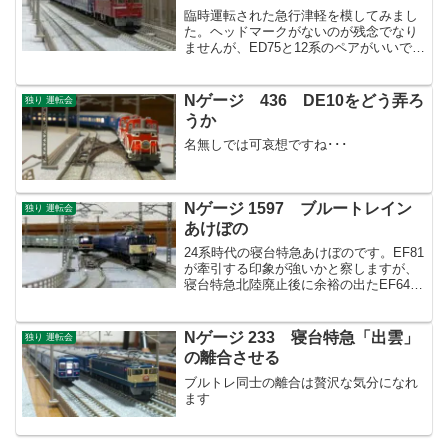
臨時運転された急行津軽を模してみまし
た。ヘッドマークがないのが残念でなり
ませんが、ED75と12系のペアがいいです
ね！
Nゲージ 436 DE10をどう弄ろ
独り 運転会
うか
名無しでは可哀想ですね･･･
Nゲージ 1597 ブルートレイン
独り 運転会
あけぼの
24系時代の寝台特急あけぼのです。EF81
が牽引する印象が強いかと察しますが、
寝台特急北陸廃止後に余裕の出たEF64が
先頭に立ちました。
Nゲージ 233 寝台特急「出雲」
独り 運転会
の離合させる
ブルトレ同士の離合は贅沢な気分になれ
ます