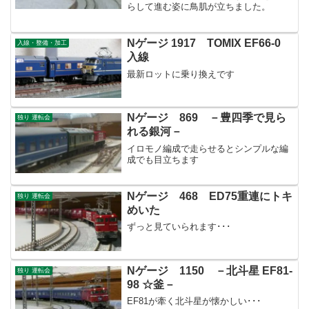
らして進む姿に鳥肌が立ちました。
Nゲージ 1917 TOMIX EF66-0
入線・整備・加工
入線
最新ロットに乗り換えです
Nゲージ 869 －豊四季で見ら
独り 運転会
れる銀河－
イロモノ編成で走らせるとシンプルな編
成でも目立ちます
Nゲージ 468 ED75重連にトキ
独り 運転会
めいた
ずっと見ていられます･･･
Nゲージ 1150 －北斗星 EF81-
独り 運転会
98 ☆釜－
EF81が牽く北斗星が懐かしい･･･