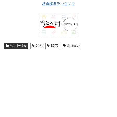
鉄道模型ランキング
独り 運転会
24系
ED75
あけぼの