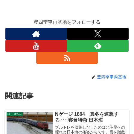
豊四季車両基地をフォローする
豊四季車両基地
関連記事
Nゲージ 1864 真冬を連想す
独り 運転会
る･･･ 寝台特急 日本海
ブルトレを収集しだしたのは北斗星への
憧れと日本海の雄姿からです。雪を蹴散