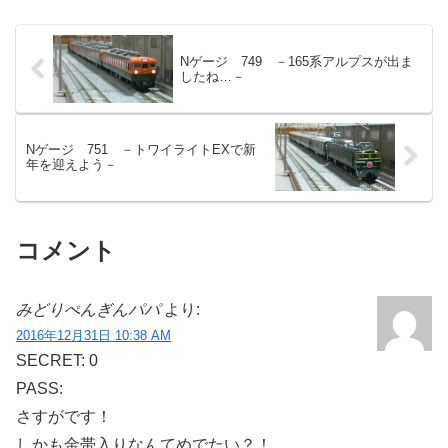
Nゲージ 749 －165系アルプスが出ま
したね…－
Nゲージ 751 －トワイライトEXで新
年を迎えよう－
コメント
みどりぺんぎんパパ
より:
2016年12月31日 10:38 AM
SECRET: 0
PASS:
さすがです！
しかも金帯入りなんてめでたい？！