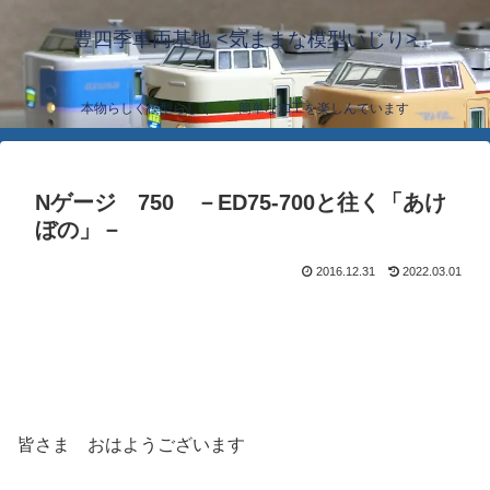
豊四季車両基地 <気ままな模型いじり>
本物らしく模型らしく… 簡単な加工を楽しんでいます
Nゲージ 750 －ED75-700と往く「あけ
ぼの」－
2016.12.31
2022.03.01
皆さま おはようございます