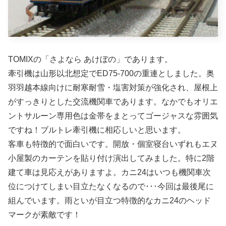
TOMIXの「さよなら あけぼの」であります。
牽引機は山形以北想定でED75-700の重連としました。奥
羽羽越本線向けに耐寒耐雪・塩害対策が強化され、屋根上
がすっきりとした交流機関車であります。なかでもオリエ
ントサルーン専用色は金帯をまとってゴージャスな雰囲気
ですね！ブルトレ牽引機に相応しいと思います。
客車も特徴的で面白いです。開放・個室寝台いずれもエヌ
小屋製のカーテンを貼り付け演出してみました。特に2階
建て車は見応えがありますよ。カニ24はいつも機関車次
位につけてしまい目立たなくなるので･･･今回は最後尾に
組んでいます。雨といが目立つ特徴的なカニ24のヘッド
マークが素敵です！