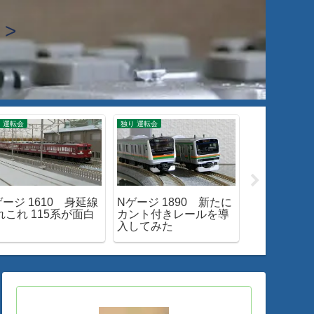
>
 運転会
独り 運転会
入線・整備・加工
ゲージ 1610 身延線
Nゲージ 1890 新たに
Nゲージ 186
れこれ 115系が面白
カント付きレールを導
M-13 新
入してみた