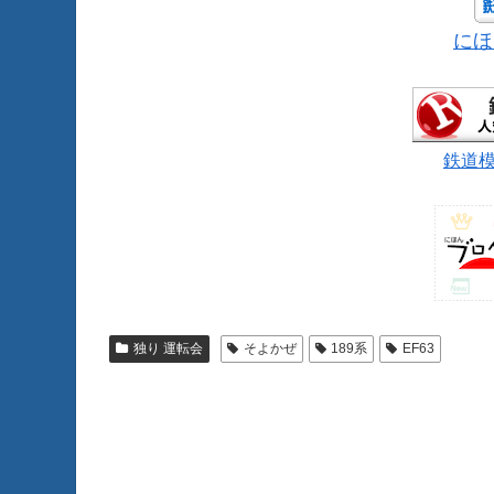
にほ
鉄道
独り 運転会
そよかぜ
189系
EF63