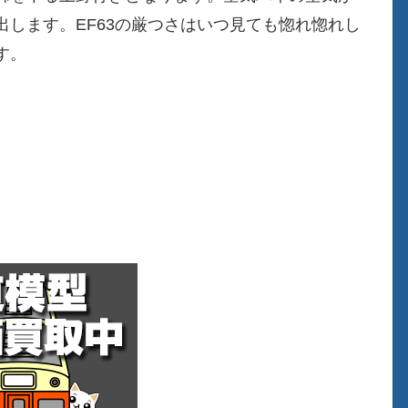
します。EF63の厳つさはいつ見ても惚れ惚れし
す。