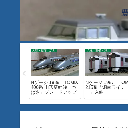
工
入線・整備・加工
入線・整備・加工
06 TOMIX
Nゲージ 1989 TOMIX
Nゲージ 1987 TOM
線 ほかパー
400系 山形新幹線「つ
215系「湘南ライナ
ばさ」グレードアップ
ー」入線