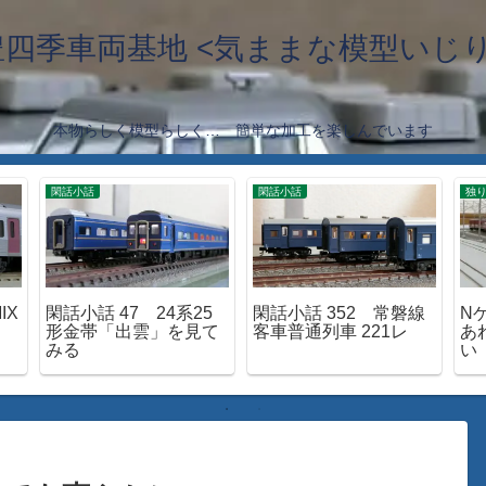
豊四季車両基地 <気ままな模型いじり
本物らしく模型らしく… 簡単な加工を楽しんでいます
閑話小話
閑話小話
独り
IX
閑話小話 47 24系25
閑話小話 352 常磐線
N
形金帯「出雲」を見て
客車普通列車 221レ
あ
みる
い