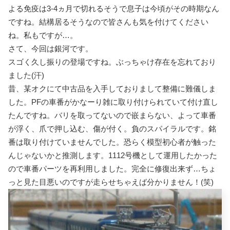
よる免疫は3-4ヵ月で
切れるそうで息子は
今頃がその時期なん
ですね。結構居るそうなので皆さんも気を付けてください
ね。私もですが…。
さて、今回は銀河です。
スゴく久し振りの登場ですね。ぶっちゃけ存在を忘れており
ました(汗)
昔、某オクにて中古品を入手しておりまして整備に難儀しま
した。PFの車番がかなーり雑に取り付けられていて付け直し
たんですね。バリを取ってないので嵌まらない、よって車番
が浮く、爪で押し込む、傷が付く。負のスパイラルです。銘
番は取り付けていませんでした。恐らく模型初心者が触った
んじゃないかと推測します。1112号機として運用したかった
ので車番パーツを再利用しました。完全に修復出来ず…ちょ
っと見た目悪いのですが走らせちゃえば分かりません！(笑)