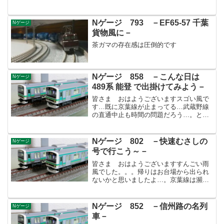
が乾くと上から下から舞うので大変な目
に…。さて、明日は天気予報も微妙な感
じで関東平野部で雪になるかも、と？！
Nゲージ 793 －EF65-57 千葉
Nゲージ
今年はその予報に2-...
貨物風に－
茶ガマの存在感は圧倒的です
Nゲージ 858 －こんな日は
Nゲージ
489系 能登 で出掛けてみよう－
皆さま おはようございますスゴい風で
す…既に京葉線が止まってる…武蔵野線
の直通中止も時間の問題だろう…。とり
あえずTXで秋葉原に。ゆりかもめが止ま
ったら会社に行けないぞ！どうにでもな
れ、か…(汗)昨晩の鉄分補給ですが、489
Nゲージ 802 －快速むさしの
Nゲージ
系の能登を出して...
号で行こう～－
皆さま おはようございますすんごい雨
風でした。。。帰りはお台場から出られ
ないかと思いましたよ…。京葉線は瀕死
の状態でしたが、ゆりかもめは頑張って
いたので何とか別ルートで帰ることがで
きました。そして今日は北風が強く寒い
Nゲージ 852 －信州路の名列
Nゲージ
ですね！こんな日に限って...
車－