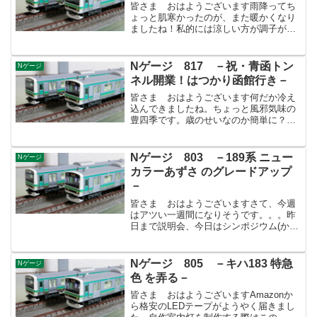
皆さま おはようございます雨降ってち
ょっと肌寒かったのが、また暖かくなり
ましたね！私的には涼しい方が調子がい
いのですが、寒暖の差が激しいと風邪を
引きやすくなるので注意したいです。イ
ンフルエンザもまだまだ注意ですよ！う
Nゲージ 817 －祝・青函トン
Nゲージ
ちの息子の回復力に驚いて...
ネル開業！はつかり函館行き－
皆さま おはようございます何だか冷え
込んできましたね。ちょっと風邪気味の
豊四季です。歳のせいなのか簡単に？体
調を崩すようになった気がします。昔ほ
ど無理が効かなくなったといか当たり前
のことが当たり前でなくなったという
Nゲージ 803 －189系 ニュー
Nゲージ
か。歳と共にその当たり前ハ...
カラーあずさ のグレードアップ
－
皆さま おはようございますさて、今週
はアツい一週間になりそうです。。。昨
日まで説明会、今日はシンポジウム(かな
りヤバい)、1日はさんで週末は全館貸切
カンファレンス。頑張ろう～…(汗)先週末
のことですが会社帰りに秋葉原に寄り道
Nゲージ 805 －キハ183 特急
Nゲージ
しまして、IMO...
色 を弄る－
皆さま おはようございますAmazonか
ら格安のLEDテープがようやく届きまし