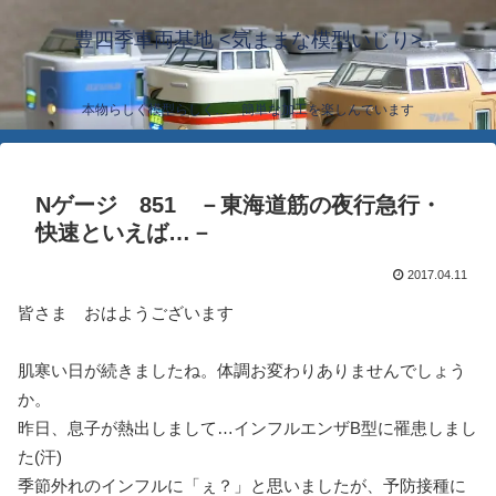
豊四季車両基地 <気ままな模型いじり>
本物らしく模型らしく… 簡単な加工を楽しんでいます
Nゲージ 851 －東海道筋の夜行急行・
快速といえば…－
2017.04.11
皆さま おはようございます
肌寒い日が続きましたね。体調お変わりありませんでしょう
か。
昨日、息子が熱出しまして…インフルエンザB型に罹患しまし
た(汗)
季節外れのインフルに「ぇ？」と思いましたが、予防接種に