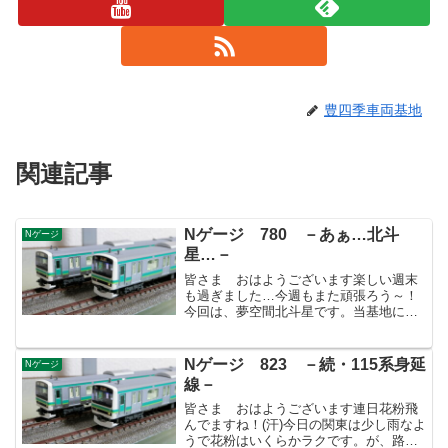
豊四季車両基地
関連記事
Nゲージ 780 －あぁ…北斗
Nゲージ
星…－
皆さま おはようございます楽しい週末
も過ぎました…今週もまた頑張ろう～！
今回は、夢空間北斗星です。当基地にお
いては、これまで☆釜が牽いておりまし
たが、最近は95号のレインボーがその任
にあたります。派手な側面が夢空間編成
Nゲージ 823 －続・115系身延
Nゲージ
にとても似合うので専用...
線－
皆さま おはようございます連日花粉飛
んでますね！(汗)今日の関東は少し雨なよ
うで花粉はいくらかラクです。が、路面