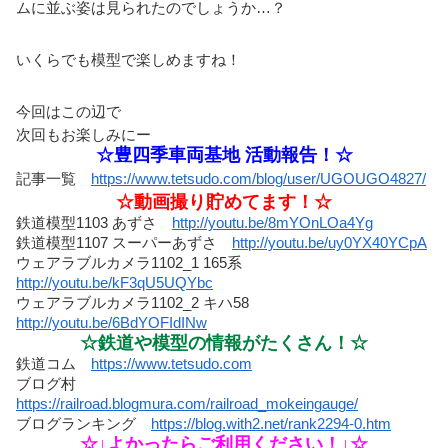
ムに並ぶ姿は見られたのでしょうか…？
いくらでも模型で楽しめますね！
今回はこの辺で
次回も
お楽しみにー
☆豊四季車両基地 活動報告！☆
記事一覧
https://www.tetsudo.com/blog/user/UGOUGO4827/
☆動画撮り貯めてます！☆
鉄道模型1103 あずさ
http://youtu.be/8mYOnLOa4Yg
鉄道模型1107 スーパーあずさ
http://youtu.be/uy0YX40YCpA
ウェアラブルカメラ1102_1 165系
http://youtu.be/kF3qU5UQYbc
ウェアラブルカメラ1102_2 キハ58
http://youtu.be/6BdYOFIdINw
☆鉄道や模型の情報がたくさん！☆
鉄道コム
https://www.tetsudo.com
ブログ村
https://railroad.blogmura.com/railroad_mokeingauge/
ブログランキング
https://blog.with2.net/rank2294-0.htm
☆↓よかったらご利用ください！↓☆