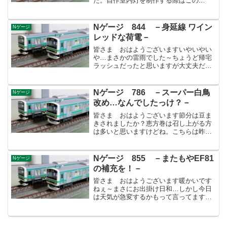
た。自作室内灯を制作する際はこの
Amazonのを使っています。格安だけあ
って品質にバラつきがあるのですが今回
は当りを引いたようです。まずテープが
Nゲージ 844 －身延線 ワイン
Nゲージ
波打ってない(これ...
レッドな荷電－
皆さま おはようございますいやいやい
や…まさかの雷雨でした～ちょうど帰宅
ラッシュだったと思いますが大丈夫だっ
たでしょうか？私個人的に洗車すると雨
が降るってジンクスがありまして、昨晩
も見事に発動しましたね。日曜は久し振
Nゲージ 786 －スーパー白鳥
Nゲージ
りに洗ってスッキリしたの...
改め…なんでしたっけ？－
皆さま おはようございます節分は豆ま
きされましたか？恵方巻は召し上がる方
は多いと思いますけどね。こちらは昨
日、近くのお寺さんが豆まきすると言う
ので小学校のお友達と出掛けて来まし
た。有名なお寺さんだと著名人(関取や歌
Nゲージ 855 －またもやEF81
Nゲージ
舞伎俳優とか)呼んでやるじ...
の補充を！－
皆さま おはようございます暖かいです
ねぇ～まさにお出掛け日和…しかし今日
は天気が急変するかもって言ってますか
ら気を付けないといけませんね。そして
北朝鮮もなにやら…息子は平熱に戻りま
したが、今日の診察でOKを貰えないと学