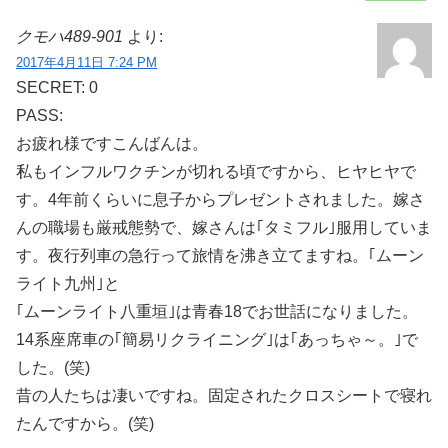
クモハ489-901
より:
2017年4月11日 7:24 PM
SECRET: 0
PASS:
お疲れ様ですこんばんは。
私もインフルワクチンが切れる頃ですから、ヒヤヒヤで
す。4年前くらいに息子からプレゼントされました。嫁さ
んの職場も厳戒態勢で、嫁さんは｢タミフル｣服用していま
す。夜行列車の急行って旅情を沸き立てますね。｢ムーン
ライト九州｣と
｢ムーンライト八重垣｣は青春18でお世話になりました。
14系座席車の｢簡易リクライニング｣は｢あっちゃ～。｣で
した。(笑)
昔の人たちは凄いですね。固定されたクロスシートで寝れ
たんですから。(笑)