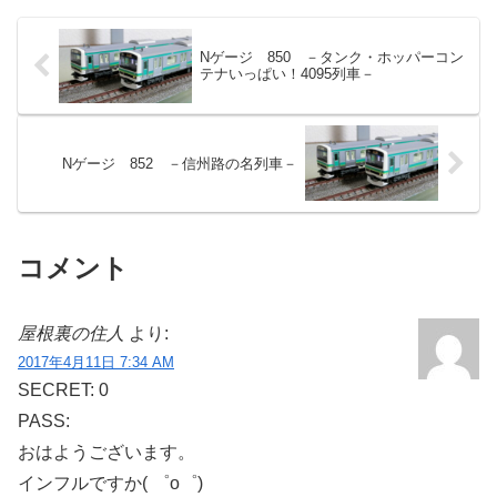
校に行けませんし外遊び...
Nゲージ 850 －タンク・ホッパーコン
テナいっぱい！4095列車－
Nゲージ 852 －信州路の名列車－
コメント
屋根裏の住人
より:
2017年4月11日 7:34 AM
SECRET: 0
PASS:
おはようございます。
インフルですか( ゜o゜)