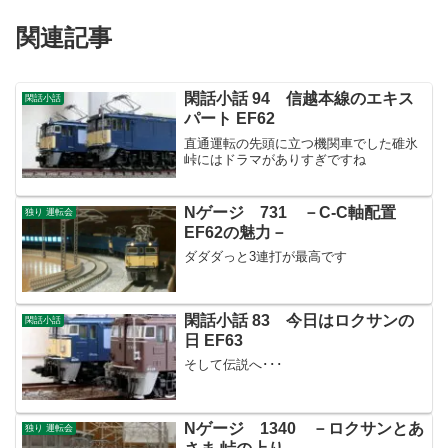
関連記事
閑話小話 94 信越本線のエキス
閑話小話
パート EF62
直通運転の先頭に立つ機関車でした碓氷
峠にはドラマがありすぎですね
Nゲージ 731 －C-C軸配置
独り 運転会
EF62の魅力－
ダダダっと3連打が最高です
閑話小話 83 今日はロクサンの
閑話小話
日 EF63
そして伝説へ･･･
Nゲージ 1340 －ロクサンとあ
独り 運転会