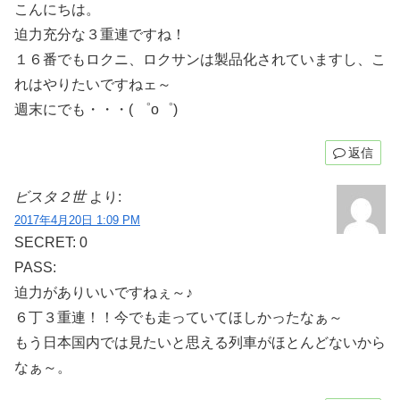
こんにちは。
迫力充分な３重連ですね！
１６番でもロクニ、ロクサンは製品化されていますし、こ
れはやりたいですねェ～
週末にでも・・・( ゜o゜)
返信
ビスタ２世
より:
2017年4月20日 1:09 PM
SECRET: 0
PASS:
迫力がありいいですねぇ～♪
６丁３重連！！今でも走っていてほしかったなぁ～
もう日本国内では見たいと思える列車がほとんどないから
なぁ～。