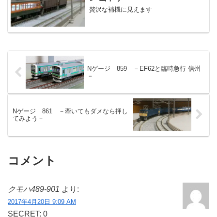
贅沢な補機に見えます
Nゲージ 859 －EF62と臨時急行 信州
－
Nゲージ 861 －牽いてもダメなら押し
てみよう－
コメント
クモハ489-901
より:
2017年4月20日 9:09 AM
SECRET: 0