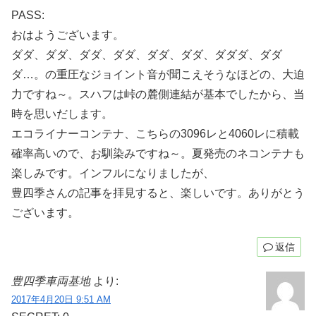
PASS:
おはようございます。
ダダ、ダダ、ダダ、ダダ、ダダ、ダダ、ダダダ、ダダ
ダ…。の重圧なジョイント音が聞こえそうなほどの、大迫
力ですね～。スハフは峠の麓側連結が基本でしたから、当
時を思いだします。
エコライナーコンテナ、こちらの3096レと4060レに積載
確率高いので、お馴染みですね～。夏発売のネコンテナも
楽しみです。インフルになりましたが、
豊四季さんの記事を拝見すると、楽しいです。ありがとう
ございます。
返信
豊四季車両基地
より:
2017年4月20日 9:51 AM