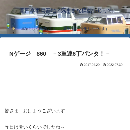
豊四季車両基地 <気ままな模型いじり>
本物らしく模型らしく… 簡単な加工を楽しんでいます
Nゲージ 860 －3重連6丁パンタ！－
2017.04.20
2022.07.30
皆さま おはようございます
昨日は暑いくらいでしたね～