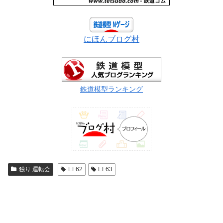
にほんブログ村
鉄道模型ランキング
独り 運転会
EF62
EF63