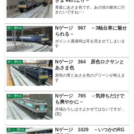
さま 峠の上り－
青釜にあさま色です。あの頃の碓氷に行
きたいですね･･･
Nゲージ 967 －3軸台車に魅せ
独り 運転会
られる－
ポイント通過時は耳を澄ませてしまいま
す
Nゲージ 364 原色ロクサンと
独り 運転会
あさま色
原色の青とあさま色のグリーンが映えま
す
Nゲージ 765 －気持ちだけで
独り 運転会
も爽やかに－
赤城おろしはそよかぜではないですが…
(笑)
Nゲージ 1029 －いつかのRG
貸しレ 運転会