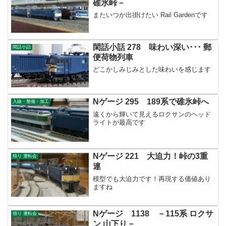
碓氷峠－
またいつか出掛けたい Rail Gardenです
閑話小話 278 味わい深い･･･ 郵
閑話小話
便荷物列車
どこかしみじみとした味わいを感じます
Nゲージ 295 189系で碓氷峠へ
入線・整備・加工
遠くから輝いて見えるロクサンのヘッド
ライトが最高です
Nゲージ 221 大迫力！峠の3重
独り 運転会
連
模型でも大迫力です！再現する価値あり
ますね
Nゲージ 1138 －115系 ロクサ
独り 運転会
ン 山下り－