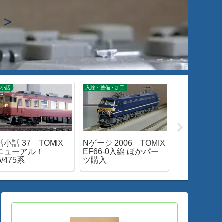
>
話小話
入線・整備・加工
閑話小話
小話 37 TOMIX
Nゲージ 2006 TOMIX
閑話小話 47
ニューアル！
EF66-0入線 ほかパー
形金帯「出
5/475系
ツ購入
みる