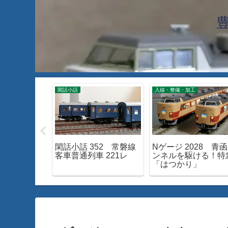
工
閑話小話
入線・整備・加工
60 TOMIX
閑話小話 352 常磐線
Nゲージ 2028 青
モーターを試す
客車普通列車 221レ
ンネルを駆ける！特
「はつかり」