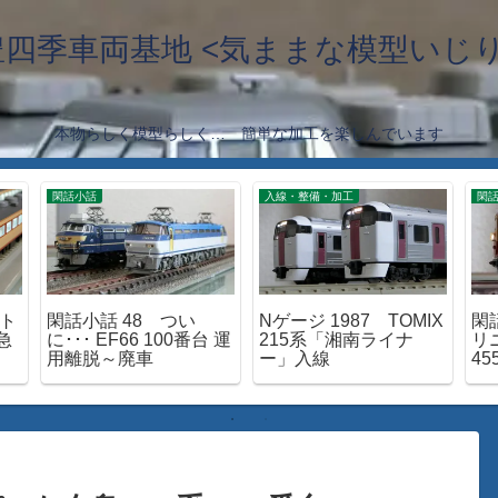
豊四季車両基地 <気ままな模型いじり
本物らしく模型らしく… 簡単な加工を楽しんでいます
閑話小話
入線・整備・加工
閑
函ト
閑話小話 48 つい
Nゲージ 1987 TOMIX
閑話
急
に･･･ EF66 100番台 運
215系「湘南ライナ
リ
用離脱～廃車
ー」入線
45