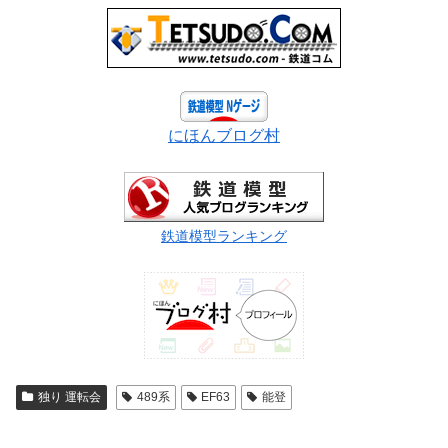
にほんブログ村
鉄道模型ランキング
独り 運転会
489系
EF63
能登