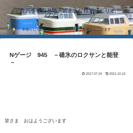
豊四季車両基地 <気ままな模型いじり>
本物らしく模型らしく… 簡単な加工を楽しんでいます
Nゲージ 945 －碓氷のロクサンと能登
－
2017.07.24
2021.10.10
皆さま おはようございます