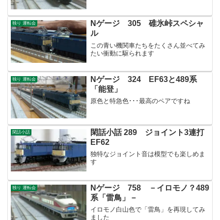
Nゲージ 305 碓氷峠スペシャ
独り 運転会
ル
この青い機関車たちをたくさん並べてみ
たい衝動に駆られます
Nゲージ 324 EF63と489系
独り 運転会
「能登」
原色と特急色･･･最高のペアですね
閑話小話 289 ジョイント3連打
閑話小話
EF62
独特なジョイント音は模型でも楽しめま
す
Nゲージ 758 －イロモノ？489
独り 運転会
系「雷鳥」－
イロモノ白山色で「雷鳥」を再現してみ
ました