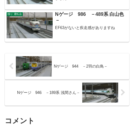
Nゲージ 986 －489系 白山色
独り 運転会
－
EF63がないと疾走感がありますね
Nゲージ 944 －2羽の白鳥－
Nゲージ 946 －189系 浅間さん－
コメント