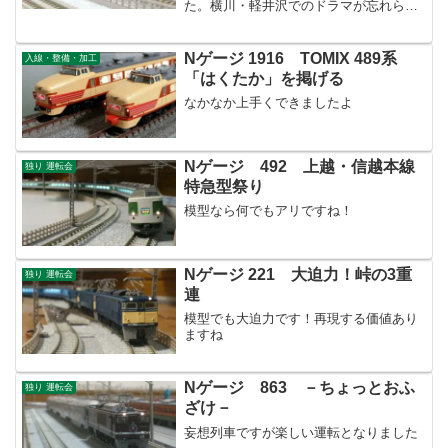
た。横川・軽井沢でのドラマが忘れられ
ません。
Nゲージ 1916 TOMIX 489系
入線・整備・加工
「はくたか」を掲げる
なかなか上手くできましたよ
Nゲージ 492 上越・信越本線
独り 運転会
特急型祭り
模型なら何でもアリですね！
Nゲージ 221 大迫力！峠の3重
独り 運転会
連
模型でも大迫力です！再現する価値あり
ますね
Nゲージ 863 －ちょっとおふ
独り 運転会
ざけ－
妄想列車ですが楽しい運転となりました