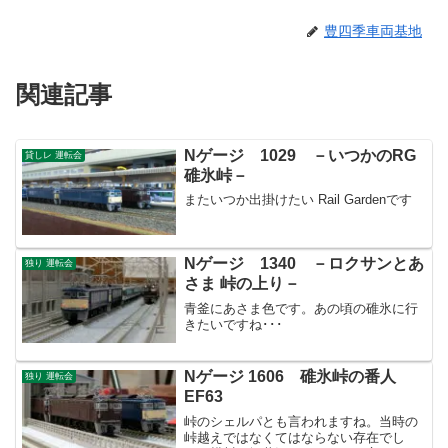
豊四季車両基地
関連記事
Nゲージ 1029 －いつかのRG
貸しレ 運転会
碓氷峠－
またいつか出掛けたい Rail Gardenです
Nゲージ 1340 －ロクサンとあ
独り 運転会
さま 峠の上り－
青釜にあさま色です。あの頃の碓氷に行
きたいですね･･･
Nゲージ 1606 碓氷峠の番人
独り 運転会
EF63
峠のシェルパとも言われますね。当時の
峠越えではなくてはならない存在でし