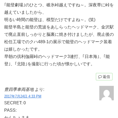
｢能登劇場｣のひとつ、碓氷峠越えですね～。深夜帯に峠を
越えていましたから、
明るい時間の能登は、模型だけですよね～。(笑)
能登半島と能登の荒波をあしらったヘッドマーク、金沢駅
で廃止直前しっかりと脳裏に焼き付けましたが、廃止後の
松任工場でのクハ489-1の展示で能登のヘッドマーク装着
は嬉しかったです。
早朝の倶利伽羅峠のヘッドマーク3連打、｢日本海｣、｢能
登｣、｢北陸｣を撮影に行った頃が懐かしいです。
返信
豊四季車両基地
より:
2017年7月24日 4:33 PM
SECRET: 0
PASS:
かんちょさま