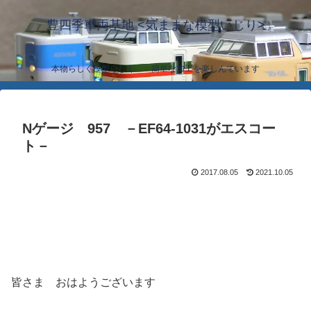
豊四季車両基地 <気ままな模型いじり>
本物らしく模型らしく… 簡単な加工を楽しんでいます
Nゲージ 957 －EF64-1031がエスコー
ト－
2017.08.05
2021.10.05
皆さま おはようございます