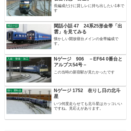
長編成だけに貸しレに持ち出したい1本で
す
閑話小話 47 24系25形金帯「出
閑話小話
雲」を見てみる
懐かしい開放寝台メインの金帯編成で
す。
Nゲージ 906 －EF64 0番台と
入線・整備・加工
アルプス54号－
この当時の新宿駅が見たかったです
Nゲージ 1752 在りし日の北斗
独り 運転会
星
いつ何度走らせても北斗星はカッコいい
ですね。見応えがあります。