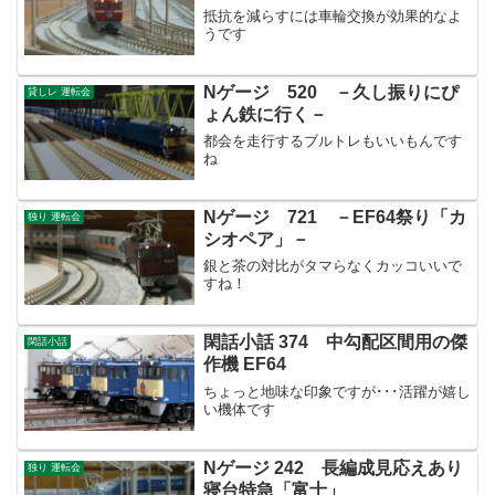
抵抗を減らすには車輪交換が効果的なよ
うです
Nゲージ 520 －久し振りにぴ
貸しレ 運転会
ょん鉄に行く－
都会を走行するブルトレもいいもんです
ね
Nゲージ 721 －EF64祭り「カ
独り 運転会
シオペア」－
銀と茶の対比がタマらなくカッコいいで
すね！
閑話小話 374 中勾配区間用の傑
閑話小話
作機 EF64
ちょっと地味な印象ですが･･･活躍が嬉し
い機体です
Nゲージ 242 長編成見応えあり
独り 運転会
寝台特急「富士」