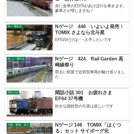
赤に金帯のED75があけぼのを牽きます。
豪華さが増しますね！
Nゲージ 446 いよいよ発売！
独り 運転会
TOMIX さよなら北斗星
EF510だけは･･･入手したいです
Nゲージ 424 Rail Garden 高
貸しレ 運転会
崎線祭り
明るい部屋で近郊型車両が駆け巡りまし
た
閑話小話 301 お疲れさま
閑話小話
EF64 37号機
好きな国鉄型の引退は寂しいです
Nゲージ 146 TOMIX「はくつ
入線・整備・加工
る」セット サイボーグ化