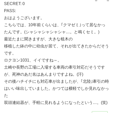
SECRET: 0
PASS:
おはようございます。
こちらでは、10年前くらいは、｢クマゼミ｣って居なかっ
たんです。(シャシャシャシャシャ…。と鳴くセミ。)
最近たまに聞きますが、大きな植木の
移植した鉢の中に幼虫が居て、それが出てきたからだそう
です。
ロクヨン1031、イイですね～。
土崎や長野の工場に入場する車両の牽引対応だそうです
が、死神のあだ名はあんまりですよね。(汗)
その後ハチイチにも対応車が出ましたが、｢北陸｣牽引の時
はいい味出していました。かつては横軽でしか見れなかっ
た
双頭連結器が、手軽に見れるようになったという…。(笑)