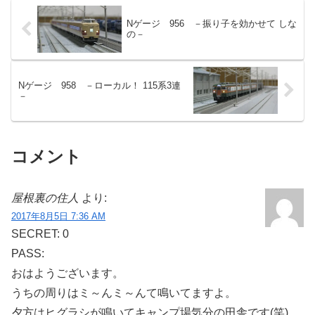
Nゲージ 956 －振り子を効かせて しな
の－
Nゲージ 958 －ローカル！ 115系3連
－
コメント
屋根裏の住人
より:
2017年8月5日 7:36 AM
SECRET: 0
PASS:
おはようございます。
うちの周りはミ～んミ～んて鳴いてますよ。
夕方はヒグラシが鳴いてキャンプ場気分の田舎です(笑)