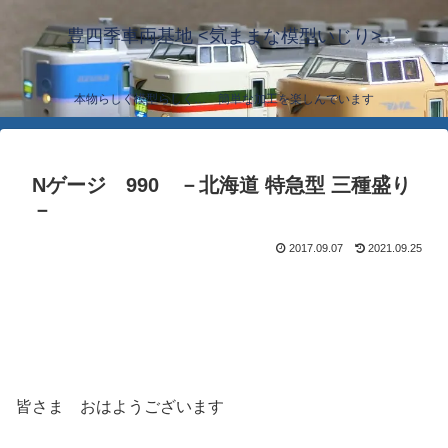
豊四季車両基地 <気ままな模型いじり>
本物らしく模型らしく… 簡単な加工を楽しんでいます
Nゲージ 990 －北海道 特急型 三種盛り
－
2017.09.07
2021.09.25
皆さま おはようございます