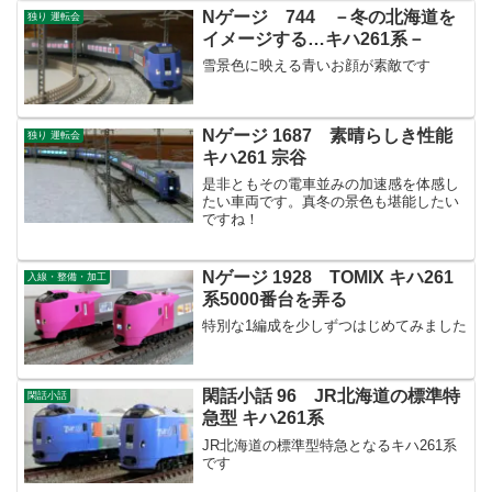
Nゲージ 744 －冬の北海道を
独り 運転会
イメージする…キハ261系－
雪景色に映える青いお顔が素敵です
Nゲージ 1687 素晴らしき性能
独り 運転会
キハ261 宗谷
是非ともその電車並みの加速感を体感し
たい車両です。真冬の景色も堪能したい
ですね！
Nゲージ 1928 TOMIX キハ261
入線・整備・加工
系5000番台を弄る
特別な1編成を少しずつはじめてみました
閑話小話 96 JR北海道の標準特
閑話小話
急型 キハ261系
JR北海道の標準型特急となるキハ261系
です