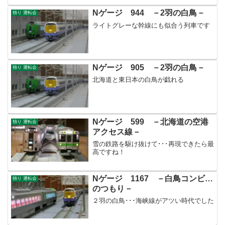
Nゲージ 944 －2羽の白鳥－
独り 運転会
ライトグレーな幹線にも似合う列車です
Nゲージ 905 －2羽の白鳥－
独り 運転会
北海道と東日本の白鳥が戯れる
Nゲージ 599 －北海道の空港
独り 運転会
アクセス線－
雪の鉄路を駆け抜けて･･･再現できたら最
高ですね！
Nゲージ 1167 －白鳥コンビ…
独り 運転会
のつもり－
２羽の白鳥･･･海峡線がアツい時代でした