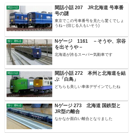
閑話小話 207 JR北海道 号車番
閑話小話
号の謎
東京でこの号車番号を見たら驚くでしょ
うね～(信じる人もいそう)
Nゲージ 1161 －そうや、宗谷
独り 運転会
を出そうや－
北海道が誇るスーパー気動車です
閑話小話 272 本州と北海道を結
閑話小話
ぶ「白鳥」
どちらも美しい車体デザインでしたね
Nゲージ 273 北海道 国鉄型と
独り 運転会
JR型の離合
なかなか面白い離合となりました