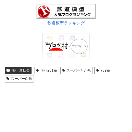
鉄道模型ランキング
独り 運転会
キハ261系
スーパーとかち
789系
スーパー白鳥