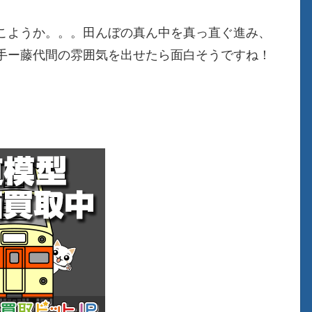
こようか。。。田んぼの真ん中を真っ直ぐ進み、
手ー藤代間の雰囲気を出せたら面白そうですね！