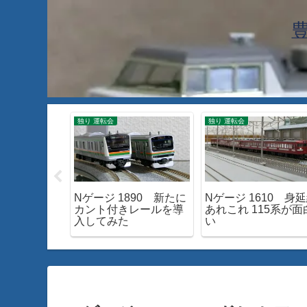
独り 運転会
独り 運転会
7 24系25
Nゲージ 1890 新たに
Nゲージ 1610 身
雲」を見て
カント付きレールを導
あれこれ 115系が面
入してみた
い