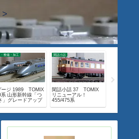
>
線・整備・加工
閑話小話
入線・整備・加工
ージ 1989 TOMIX
閑話小話 37 TOMIX
Nゲージ 198
00系 山形新幹線「つ
リニューアル！
215系「湘
さ」グレードアップ
455/475系
ー」入線