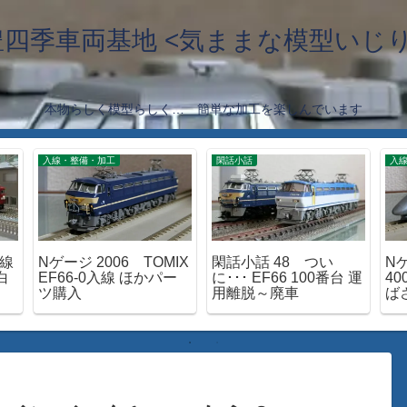
豊四季車両基地 <気ままな模型いじり
本物らしく模型らしく… 簡単な加工を楽しんでいます
入線・整備・加工
閑話小話
入
延線
Nゲージ 2006 TOMIX
閑話小話 48 つい
Nゲ
白
EF66-0入線 ほかパー
に･･･ EF66 100番台 運
4
ツ購入
用離脱～廃車
ば