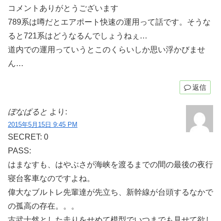
コメントありがとうございます
789系は噂だとエアポート快速の運用って話です。そうな
ると721系はどうなるんでしょうねぇ…
道内での運用っていうとこのくらいしか思い浮かびませ
ん…
返信
ぼなぱると
より:
2015年5月15日 9:45 PM
SECRET: 0
PASS:
はまなすも、はやぶさが海峡を渡るまでの間の最後の夜行
寝台客車なのですよね。
偉大なブルトレ先輩達が先立ち、新幹線が台頭するなかで
の孤高の存在。。。
古武士然とした走りをせめて模型でいつまでも見せて欲し