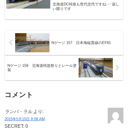
北海道DC特急も世代交代ですね･･･寂し
い限りです
Nゲージ 157 日本海縦貫線のEF81
Nゲージ 159 北海道特急祭りとレール塗
装
コメント
ランバ・ラル
より:
2015年5月15日 8:08 AM
SECRET: 0