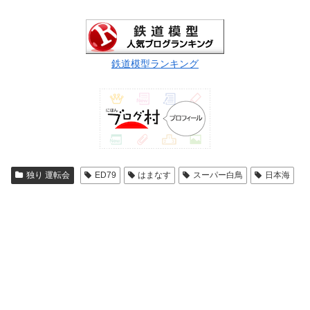
鉄道模型ランキング
独り 運転会
ED79
はまなす
スーパー白鳥
日本海