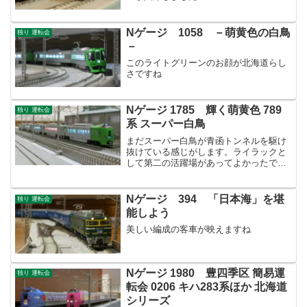
Nゲージ 1058 －萌黄色の白鳥
独り 運転会
－
このライトグリーンのお顔が北海道らし
さですね
Nゲージ 1785 輝く萌黄色 789
独り 運転会
系 スーパー白鳥
まだスーパー白鳥が青函トンネルを駆け
抜けている感じがします。ライラックと
して第二の活躍場があってよかったで
す！
Nゲージ 394 「日本海」を堪
独り 運転会
能しよう
美しい編成の客車が映えますね
Nゲージ 1980 豊四季区 簡易運
独り 運転会
転会 0206 キハ283系ほか 北海道
シリーズ