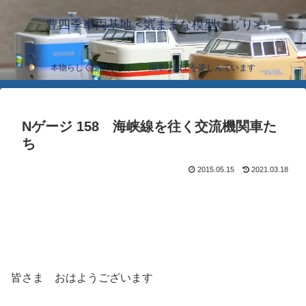
豊四季車両基地 <気ままな模型いじり>
本物らしく模型らしく… 簡単な加工を楽しんでいます
Nゲージ 158 海峡線を往く交流機関車た
ち
2015.05.15
2021.03.18
皆さま おはようございます