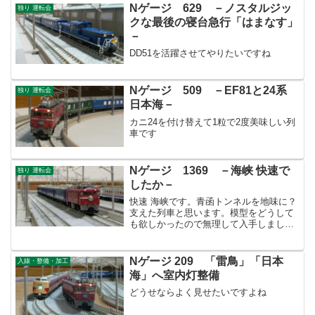
Nゲージ 629 －ノスタルジッ
独り 運転会
クな最後の寝台急行「はまなす」
－
DD51を活躍させてやりたいですね
Nゲージ 509 －EF81と24系
独り 運転会
日本海－
カニ24を付け替えて1粒で2度美味しい列
車です
Nゲージ 1369 －海峡 快速で
独り 運転会
したか－
快速 海峡です。青函トンネルを地味に？
支えた列車と思います。模型をどうして
も欲しかったので無理して入手しまし
た。
Nゲージ 209 「雷鳥」「日本
入線・整備・加工
海」へ室内灯整備
どうせならよく見せたいですよね