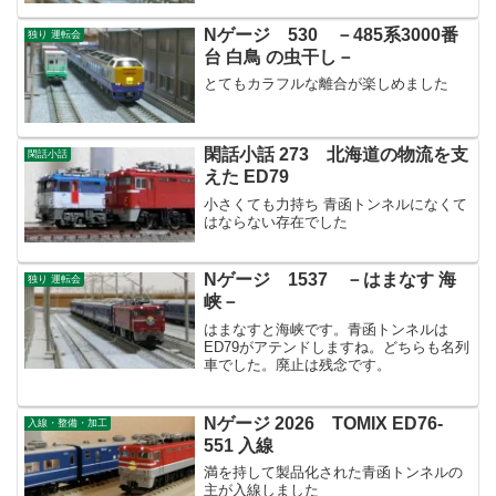
Nゲージ 530 －485系3000番
独り 運転会
台 白鳥 の虫干し－
とてもカラフルな離合が楽しめました
閑話小話 273 北海道の物流を支
閑話小話
えた ED79
小さくても力持ち 青函トンネルになくて
はならない存在でした
Nゲージ 1537 －はまなす 海
独り 運転会
峡－
はまなすと海峡です。青函トンネルは
ED79がアテンドしますね。どちらも名列
車でした。廃止は残念です。
Nゲージ 2026 TOMIX ED76‐
入線・整備・加工
551 入線
満を持して製品化された青函トンネルの
主が入線しました