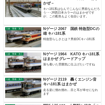
かぜ－
キハ181系はなんでこんなに男前なんだろ
う･･･JR西日本カラーのはまかぜです
が、この配色もよく似合います。
Nゲージ 2067 国鉄 特急型DCの
入線・整備・加工
雄 キハ181系
特急型らしさとは？男前DCキハ181系
Nゲージ 1964 KATO キハ181系
入線・整備・加工
はまかぜ グレードアップ
落ち着いた雰囲気に仕上げたいですね
Nゲージ 2119 轟くエンジン音
入線・整備・加工
キハ181系 はまかぜ
走る姿に惚れ惚れ…目と耳が幸せになれ
ます