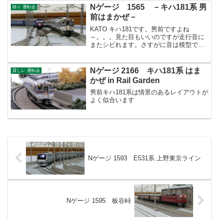
Nゲージ 1565 －キハ181系 男
独り 運転会
前はまかぜ－
KATO キハ181です。男前ですよね
～。。。見た目もいいのですが走行音に
またシビれます。さすがに音は模型で再
現出来ないので脳内でディーゼルサウン
ドを鳴らしています(笑)
Nゲージ 2166 キハ181系 はま
貸しレ 運転会
かぜ in Rail Garden
男前キハ181系は情景のあるレイアウトが
よく似合います
Nゲージ 1593 E531系 上野東京ライン
Nゲージ 1595 板谷峠