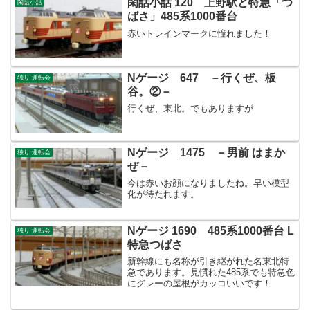
閑話小話 120 上野駅と特急「つ
閑話小話
ばさ」485系1000番台
赤いトレインマークに憧れました！
Nゲージ 647 －行くぜ、板
独り 運転会
谷。②－
行くぜ、東北。でもありますが
Nゲージ 1475 －男前 はまか
独り 運転会
ぜ－
今は赤いお顔になりましたね。早い模型
化が待たれます。
Nゲージ 1690 485系1000番台 L
独り 運転会
特急つばさ
新幹線にも名称が引き継がれた名東北特
急であります。見慣れた485系でも特急色
にグレーの屋根がカッコいいです！