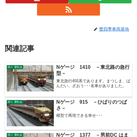
豊四季車両基地
関連記事
Nゲージ 1410 －東北路の急行
独り 運転会
型－
東北急行455系であります。まつしま、ば
んだい、ざおう･･･名車がありました。
Nゲージ 915 －ひばりのつば
独り 運転会
さ－
模型で再現できる幸せ･･･
Nゲージ 1377 －男前DC はま
独り 運転会