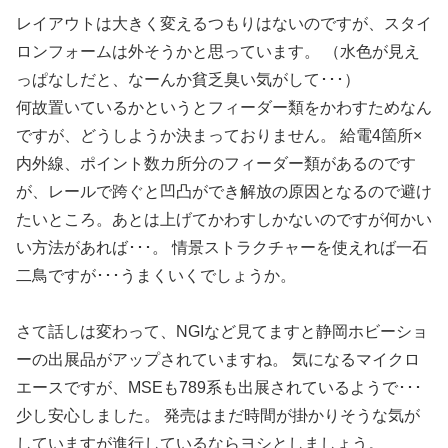
レイアウトは大きく変えるつもりはないのですが、スタイ
ロンフォームは外そうかと思っています。 （水色が見え
っぱなしだと、なーんか貧乏臭い気がして･･･）
何故置いているかというとフィーダー類をかわすためなん
ですが、どうしようか決まっておりません。 給電4箇所×
内外線、ポイント数カ所分のフィーダー類があるのです
が、レールで跨ぐと凹凸ができ解放の原因となるので避け
たいところ。あとは上げてかわすしかないのですが何かい
い方法があれば･･･。 情景ストラクチャーを使えれば一石
二鳥ですが･･･うまくいくでしょうか。
さて話しは変わって、NGIなど見てますと静岡ホビーショ
ーの出展品がアップされていますね。 気になるマイクロ
エースですが、MSEも789系も出展されているようで･･･
少し安心しました。 発売はまだ時間が掛かりそうな気が
していますが進行しているならヨシとしましょう。