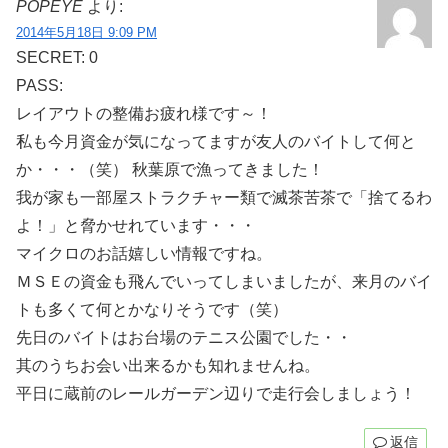
POPEYE
より:
2014年5月18日 9:09 PM
SECRET: 0
PASS:
レイアウトの整備お疲れ様です～！
私も今月資金が気になってますが友人のバイトして何と
か・・・（笑） 秋葉原で漁ってきました！
我が家も一部屋ストラクチャー類で滅茶苦茶で「捨てるわ
よ！」と脅かせれています・・・
マイクロのお話嬉しい情報ですね。
ＭＳＥの資金も飛んでいってしまいましたが、来月のバイ
トも多くて何とかなりそうです（笑）
先日のバイトはお台場のテニス公園でした・・
其のうちお会い出来るかも知れませんね。
平日に蔵前のレールガーデン辺りで走行会しましょう！
返信