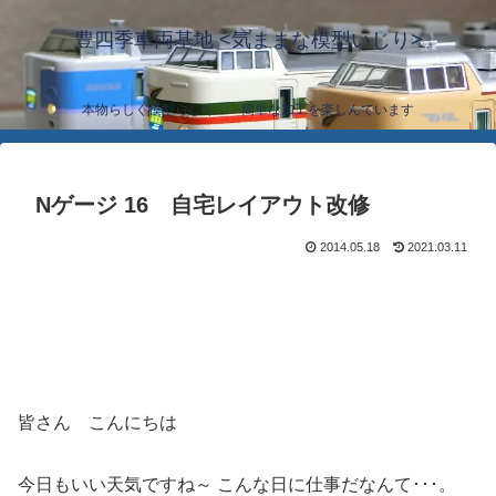
豊四季車両基地 <気ままな模型いじり>
本物らしく模型らしく… 簡単な加工を楽しんでいます
Nゲージ 16 自宅レイアウト改修
2014.05.18
2021.03.11
皆さん こんにちは
今日もいい天気ですね～ こんな日に仕事だなんて･･･。