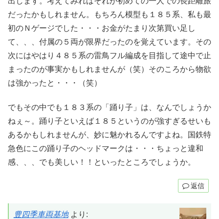
出します。考えてみればそれが初めての一人での長距離旅
だったかもしれません。もちろん模型も１８５系、私も最
初のＮゲージでした・・・お金がたまり次第買い足し
て、、、付属の５両が限界だったのを覚えています。その
次にはやはり４８５系の雷鳥フル編成を目指して途中で止
まったのが事実かもしれませんが（笑）そのころから物欲
は強かったと・・・（笑）
でもその中でも１８３系の「踊り子」は、なんでしょうか
ねぇ～。踊り子といえば１８５というのが強すぎるせいも
あるかもしれませんが、妙に魅かれるんですよね。国鉄特
急色にこの踊り子のヘッドマークは・・・ちょっと違和
感、、、でも美しい！！といったところでしょうか。
返信
豊四季車両基地
より: