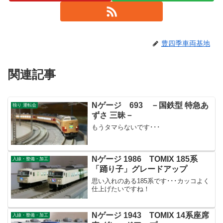
豊四季車両基地
関連記事
Nゲージ 693 －国鉄型 特急あ
独り 運転会
ずさ 三昧－
もうタマらないです･･･
Nゲージ 1986 TOMIX 185系
入線・整備・加工
「踊り子」グレードアップ
思い入れのある185系です･･･カッコよく
仕上げたいですね！
Nゲージ 1943 TOMIX 14系座席
入線・整備・加工