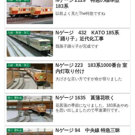
Nゲージ 2129 特急の標準型
入線・整備・加工
183系
以前よく見たThe特急ですね
Nゲージ 432 KATO 185系
入線・整備・加工
「踊り子」近代化工事
我孫子踊り子が完成です
Nゲージ 223 183系1000番台 室
入線・整備・加工
内灯取り付け
大げさな言い方ですが命が宿りました
Nゲージ 1635 菖蒲花咲く
独り 運転会
花菖蒲の季節になりました。183系あやめ
を思い出しましたので早速運行です。
Nゲージ 94 中央線 特急三昧
独り 運転会