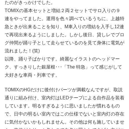
たのがきっかけでした。
TOMIXの基本セットと増結２両２セットでサロ入りの９
連をやってました。運用を色々調べているうちに、上越特
急ときが出来ることを知り、M車入りの増結を入手し12連
で再現出来るようにしました。しかし後日、貸しレでブロ
グ仲間が踊り子として走らせているのを見て身体に電気が
流れました！(笑)
以降、踊り子ばかりです。綺麗なイラストのヘッドマー
ク、すっきりした銀屋根･･･「The 特急」って感じがして
大好きな車両・列車です。
TOMIXのHGだけに後付けパーツが満載なんですが、取説
通りに組み付け、室内灯はLEDテープによる自作品を装着
しています。明るすぎるように思いましたが慣れるもの
で、日中の明るい室内ではこの仕様でないと室内灯の存在
に気付かないかもしれません。その他は何も施していませ