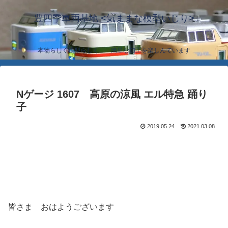
豊四季車両基地 <気ままな模型いじり>
本物らしく模型らしく… 簡単な加工を楽しんでいます
Nゲージ 1607 高原の涼風 エル特急 踊り
子
2019.05.24
2021.03.08
皆さま おはようございます