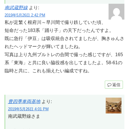
南武蔵野線
より:
2019年5月26日 2:42 PM
私が足繁く根府川～早川間で撮り鉄していた頃、
短命だった183系「踊り子」の天下だったんですよ。
既に急行「伊豆」は吸収統合されてましたが、胸きゅんさ
れたヘッドマークが輝いてましたね。
写真は上り九州ブルトレの合間で撮った感じですが、165
系「東海」と共に良い脇役感を出してましたよ。58-61の
臨時と共に、これも揃えたい編成ですね。
返信
豊四季車両基地
より:
2019年5月26日 4:01 PM
南武蔵野線さま