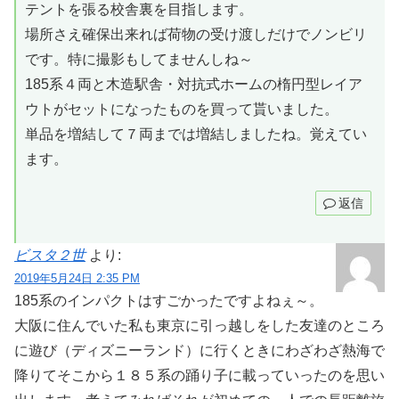
テントを張る校舎裏を目指します。
場所さえ確保出来れば荷物の受け渡しだけでノンビリ
です。特に撮影もしてませんしね～
185系４両と木造駅舎・対抗式ホームの楕円型レイア
ウトがセットになったものを買って貰いました。
単品を増結して７両までは増結しましたね。覚えてい
ます。
返信
ビスタ２世
より:
2019年5月24日 2:35 PM
185系のインパクトはすごかったですよねぇ～。
大阪に住んでいた私も東京に引っ越しをした友達のところ
に遊び（ディズニーランド）に行くときにわざわざ熱海で
降りてそこから１８５系の踊り子に載っていったのを思い