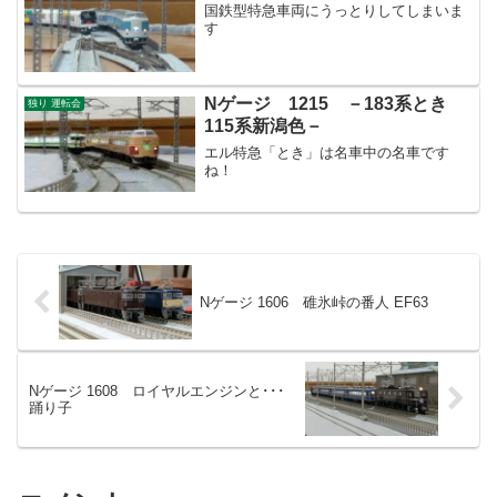
国鉄型特急車両にうっとりしてしまいま
す
Nゲージ 1215 －183系とき
独り 運転会
115系新潟色－
エル特急「とき」は名車中の名車です
ね！
Nゲージ 1606 碓氷峠の番人 EF63
Nゲージ 1608 ロイヤルエンジンと･･･
踊り子