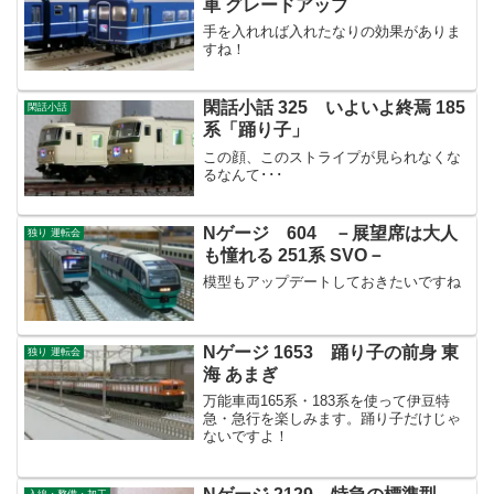
車 グレードアップ
手を入れれば入れたなりの効果がありま
すね！
閑話小話 325 いよいよ終焉 185
閑話小話
系「踊り子」
この顔、このストライプが見られなくな
るなんて･･･
Nゲージ 604 －展望席は大人
独り 運転会
も憧れる 251系 SVO－
模型もアップデートしておきたいですね
Nゲージ 1653 踊り子の前身 東
独り 運転会
海 あまぎ
万能車両165系・183系を使って伊豆特
急・急行を楽しみます。踊り子だけじゃ
ないですよ！