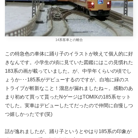
14系客車との離合
この特急色の車体に踊り子のイラストが映えて個人的に好
きなんです。小学生の頃に見ていた図鑑にはこの見慣れた
183系の画が載っていました。が、中学年くらいの頃でし
ょうか･･･185系がデビューするのですが、白地に緑のス
トライプが斬新なこと！溜息が漏れましたね～。感動のあ
まり初めて買って貰ったNゲージはTOMIXの185系セット
でした。実車はデビューしたてだったので仲間に自慢しつ
つ嬉しかったです(笑)
話が逸れましたが、踊り子というとやはり185系の印象が