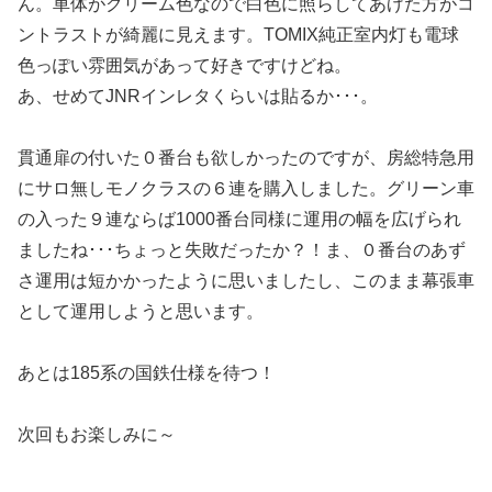
ん。車体がクリーム色なので白色に照らしてあげた方がコ
ントラストが綺麗に見えます。TOMIX純正室内灯も電球
色っぽい雰囲気があって好きですけどね。
あ、せめてJNRインレタくらいは貼るか･･･。
貫通扉の付いた０番台も欲しかったのですが、房総特急用
にサロ無しモノクラスの６連を購入しました。グリーン車
の入った９連ならば1000番台同様に運用の幅を広げられ
ましたね･･･ちょっと失敗だったか？！ま、０番台のあず
さ運用は短かかったように思いましたし、このまま幕張車
として運用しようと思います。
あとは185系の国鉄仕様を待つ！
次回もお楽しみに～