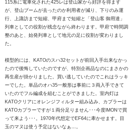
115系に電車化された425レは登山家から好評を得ます
が、登山ブームが去ったのか利用者が減り、下りのみ運
行、上諏訪まで短縮、甲府まで短縮と「登山客 御用達」
列車としての役割が残念ながら終わります。甲府で時間調
整のあと、始発列車として地元の足に役割が変わりまし
た。
模型的には、KATOのスハ32セットが前回入手出来なかっ
たので後悔していたのですが、特別企画品なのにまさかの
再生産が掛かりました。買い逃していたのでこれはラッキ
ーでした。単品のオハ35一般形は事前に３両入手できて
いたのでフル編成を組むことができました。室内灯は
KATOクリアにオレンジフィルター組み込み、カプラーは
KATOカプラーですが１両分足りません･･･今度IMONで買
って来よう･･･。1970年代想定でEF64に牽かせます。目
玉のマヌは使う予定はないなぁ…。