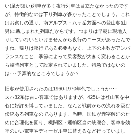
い(足が短い)列車が多く夜行列車は目立たなかったのです
が、特徴的なのは下り列車が多かったことでしょう。これ
はお察しの通り、南アルプス・八ヶ岳方面への登山客(山
男)に親しまれた列車だからです。つまりは早朝に現地入
りしていないといけませんから夜行のニーズがあったんで
すね。帰りは夜行である必要もなく、上下の本数がアンバ
ランスなこと、季節によって乗客数が大きく変わることか
ら臨時列車として設定されていました。特急ではないの
は･･･予算的なところでしょうか？！
旧客が使用されたのは1960-1970年代でしょうか･･･
スハ32系は古い客車ではありますが、425レは登山客を中
心に好評を博していました。なんと戦前からの流れを汲む
伝統ある列車なのであります。当時、国鉄が赤字解消のた
めに合理化を図り、機関区・運輸区当の統廃合、客車を効
率のいい電車やディーゼル車に替えるなど行っていまし