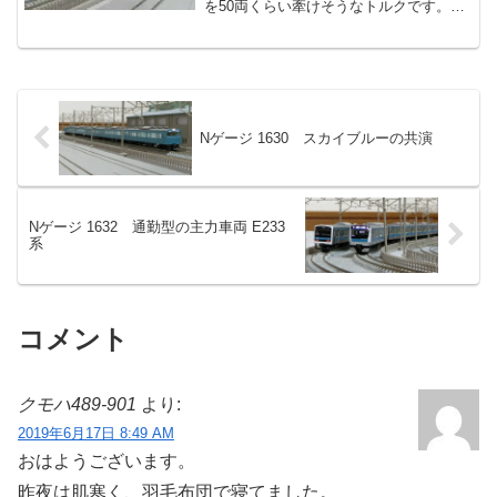
を50両くらい牽けそうなトルクです。や
りませんけどね(笑)
Nゲージ 1630 スカイブルーの共演
Nゲージ 1632 通勤型の主力車両 E233
系
コメント
クモハ489-901
より:
2019年6月17日 8:49 AM
おはようございます。
昨夜は肌寒く、羽毛布団で寝てました。