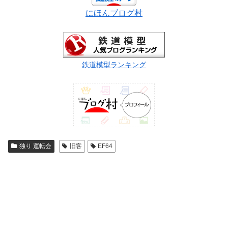
にほんブログ村
鉄道模型ランキング
独り 運転会
旧客
EF64