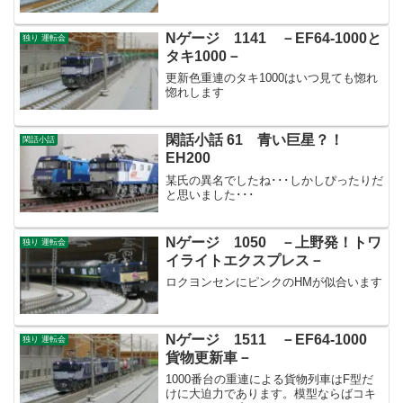
Nゲージ 1141 －EF64-1000と
独り 運転会
タキ1000－
更新色重連のタキ1000はいつ見ても惚れ
惚れします
閑話小話 61 青い巨星？！
閑話小話
EH200
某氏の異名でしたね･･･しかしぴったりだ
と思いました･･･
Nゲージ 1050 －上野発！トワ
独り 運転会
イライトエクスプレス－
ロクヨンセンにピンクのHMが似合います
Nゲージ 1511 －EF64-1000
独り 運転会
貨物更新車－
1000番台の重連による貨物列車はF型だ
けに大迫力であります。模型ならばコキ