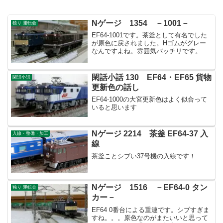
Nゲージ 1354 －1001－
独り 運転会
EF64-1001です。茶釜として有名でした
が原色に戻されました。Hゴムがグレー
なんですよね。雰囲気バッチリです。
閑話小話 130 EF64・EF65 貨物
閑話小話
更新色の話し
EF64-1000の大宮更新色はよく似合って
いると思います
Nゲージ 2214 茶釜 EF64‐37 入
入線・整備・加工
線
茶釜ことシブい37号機の入線です！
Nゲージ 1516 －EF64-0 タン
独り 運転会
カー－
EF64 0番台による重連です。シブすぎま
すね。。。原色なのがまたいいと思って