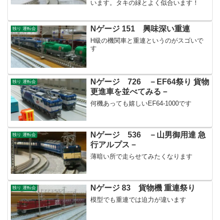
います。タキの緑とよく似合います！
Nゲージ 151 興味深い重連
独り 運転会
H級の機関車と重連というのがスゴいで
す
Nゲージ 726 －EF64祭り 貨物
独り 運転会
更進車を並べてみる－
何機あっても嬉しいEF64-1000です
Nゲージ 536 －山男御用達 急
独り 運転会
行アルプス－
薄暗い所で走らせてみたくなります
Nゲージ 83 貨物機 重連祭り
独り 運転会
模型でも重連では迫力が違います