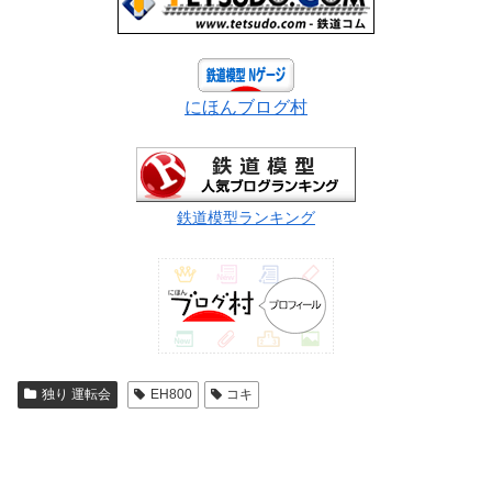
にほんブログ村
鉄道模型ランキング
独り 運転会
EH800
コキ