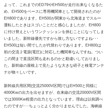
よって、これまでのED79やEH500が走行出来なくなるた
め、EH500をベースに専用機関車として開発されたのが
EH800であります。EH500が関東から北海道までスルー
運転したときはスゴいことだと感心しましたが、EH800
に付け替えというワンクッションを挟むことになってしま
いました。新幹線優先ですから致し方ないですよね･･･
EH500は短い間でしたが代替わりであります。EH800は
初の交流２電源(電圧)に対応した機関車なんですね。つい
この間まで直流区間も走れるのかと勘違いしておりまし
た。新幹線の屋根上で見たような大きな碍子と検電アンテ
ナが物々しいです。
新幹線共用区間(交流25000V区間)ではEH500と同様に
4000Kwの出力を出せますが、在来線の交流20000V区間
では3000Kw程度の出力となっています。理由は以前調べ
たのですが･･･ちょっとよく分かりませんでした。海峡線