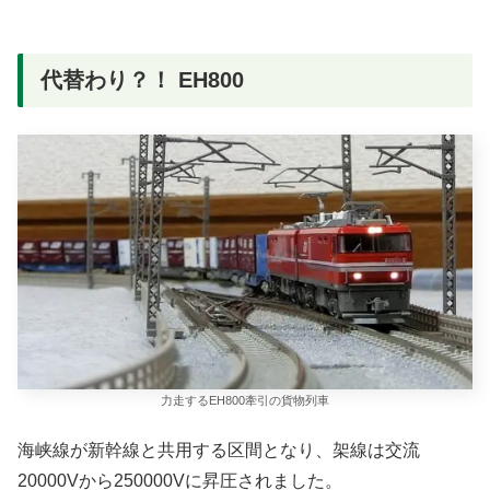
代替わり？！ EH800
力走するEH800牽引の貨物列車
海峡線が新幹線と共用する区間となり、架線は交流
20000Vから250000Vに昇圧されました。