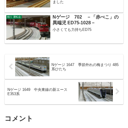
ました
Nゲージ 702 －「赤べこ」の
独り 運転会
異端児 ED75-1028－
小さくても力持ちED75
Nゲージ 1647 季節外れの梅まつり 485
系ひたち
Nゲージ 1649 中央東線の新エース
E353系
コメント