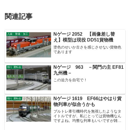
関連記事
Nゲージ 2052 【画像差し替
入線・整備・加工
え】模型は現役 DD51貨物機
塗色のせいか古さを感じさせない貨物色
であります
Nゲージ 963 －関門の主 EF81
独り 運転会
九州機－
この迫力を自宅で！
Nゲージ 1619 EF66はやはり貨
独り 運転会
物列車が似合うかも
ブルトレ牽引機時代を無視したようなタ
イトルですが、私にとっては貨物機なん
ですよね。均整な列車もいいですが雑多
なカラフルな私有コンテナが似合う機体
なんだと思っています。