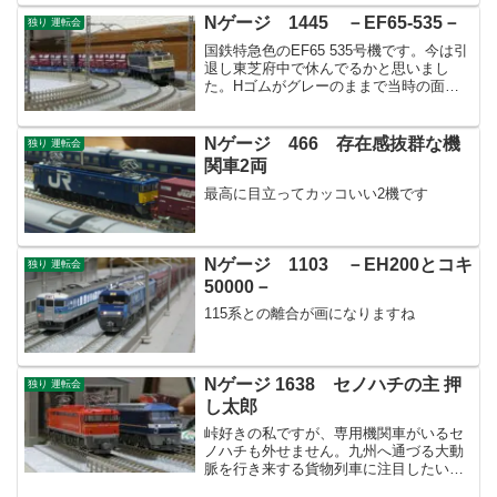
Nゲージ 1445 －EF65-535－
独り 運転会
国鉄特急色のEF65 535号機です。今は引
退し東芝府中で休んでるかと思いまし
た。Hゴムがグレーのままで当時の面影
がそのまま残ります。当区では主に貨物
運用としていますが往年の特急運用にも
就かせてみたくなりますね！
Nゲージ 466 存在感抜群な機
独り 運転会
関車2両
最高に目立ってカッコいい2機です
Nゲージ 1103 －EH200とコキ
独り 運転会
50000－
115系との離合が画になりますね
Nゲージ 1638 セノハチの主 押
独り 運転会
し太郎
峠好きの私ですが、専用機関車がいるセ
ノハチも外せません。九州へ通づる大動
脈を行き来する貨物列車に注目したいと
思います。