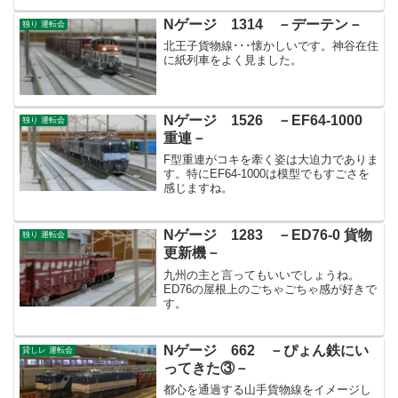
Nゲージ 1314 －デーテン－
独り 運転会
北王子貨物線･･･懐かしいです。神谷在住
に紙列車をよく見ました。
Nゲージ 1526 －EF64-1000
独り 運転会
重連－
F型重連がコキを牽く姿は大迫力でありま
す。特にEF64-1000は模型でもすごさを
感じますね。
Nゲージ 1283 －ED76-0 貨物
独り 運転会
更新機－
九州の主と言ってもいいでしょうね。
ED76の屋根上のごちゃごちゃ感が好きで
す。
Nゲージ 662 －ぴょん鉄にい
貸しレ 運転会
ってきた③－
都心を通過する山手貨物線をイメージし