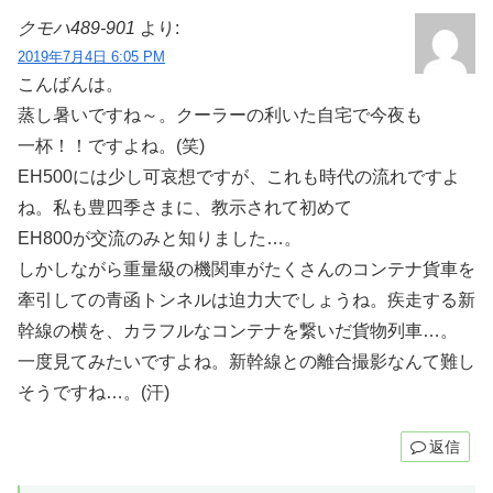
クモハ489-901
より:
2019年7月4日 6:05 PM
こんばんは。
蒸し暑いですね～。クーラーの利いた自宅で今夜も
一杯！！ですよね。(笑)
EH500には少し可哀想ですが、これも時代の流れですよ
ね。私も豊四季さまに、教示されて初めて
EH800が交流のみと知りました…。
しかしながら重量級の機関車がたくさんのコンテナ貨車を
牽引しての青函トンネルは迫力大でしょうね。疾走する新
幹線の横を、カラフルなコンテナを繋いだ貨物列車…。
一度見てみたいですよね。新幹線との離合撮影なんて難し
そうですね…。(汗)
返信