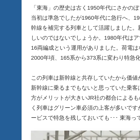
「東海」の歴史は古く1950年代にさかの
当初は準急でしたが1960年代に急行へ、1
幹線を補完する列車として活躍しました。
しいのではないでしょうか。1980年代は
16両編成という運用がありました。荷電は
2000年頃、165系から373系に変わり特
この列車は新幹線と共存していたから価値
新幹線に乗るまでもないと思っていた乗客
方がメリットが大きいJR社の都合による
く列車はグリーン車必須の上客が多いです
ービスで特急を残しておいても･･･ 東海