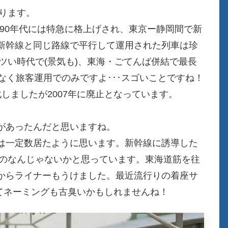
ぼります。
990年代には特急に格上げされ、東京ー静岡間で新
新幹線と同じ路線で平行して運用された列車は珍
アツい時代で(景気も)、東海・ごてんば併結で最長
なく旅客運用でのみですよ･･･スゴいことですね！
急化しましたが2007年に廃止となっています。
があったんだと思いますね。
は一定数居たように思います。新幹線に誘導した
ものなんじゃないかと思っています。東海道筋を往
からライナーもうけました。最近流行りの着座サ
ってネーミングも古臭いかもしれませんね！