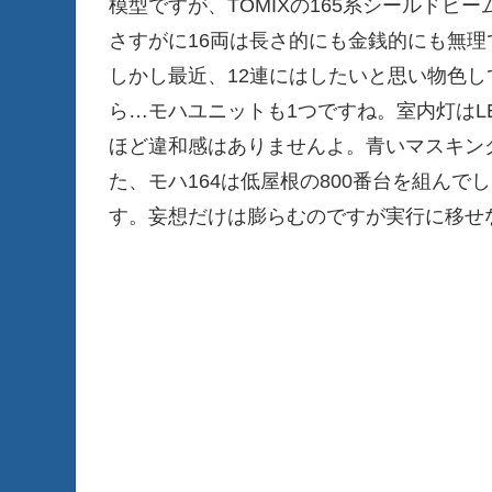
模型ですが、TOMIXの165系シールド
さすがに16両は長さ的にも金銭的にも無理で
しかし最近、12連にはしたいと思い物色
ら…モハユニットも1つですね。室内灯はL
ほど違和感はありませんよ。青いマスキン
た、モハ164は低屋根の800番台を組ん
す。妄想だけは膨らむのですが実行に移せ