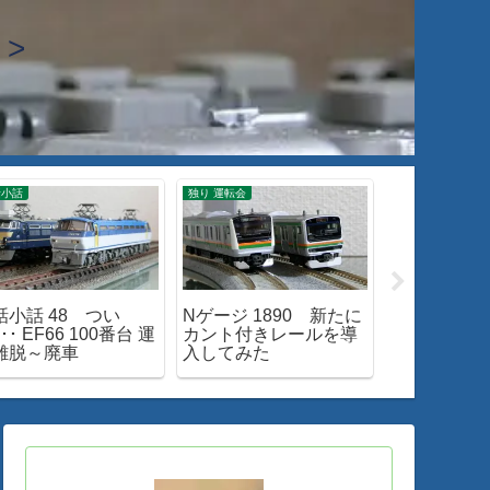
>
話小話
独り 運転会
入線・整備・加工
話小話 48 つい
Nゲージ 1890 新たに
Nゲージ 200
･･ EF66 100番台 運
カント付きレールを導
EF66-0入
離脱～廃車
入してみた
ツ購入