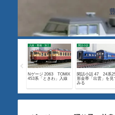
工
入線・整備・加工
閑話小話
60 TOMIX
Nゲージ 2063 TOMIX
閑話小話 47 24系2
モーターを試す
453系「ときわ」入線
形金帯「出雲」を見
みる