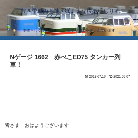
豊四季車両基地 <気ままな模型いじり>
本物らしく模型らしく… 簡単な加工を楽しんでいます
Nゲージ 1662 赤べこED75 タンカー列
車！
2019.07.18
2021.03.07
皆さま おはようございます