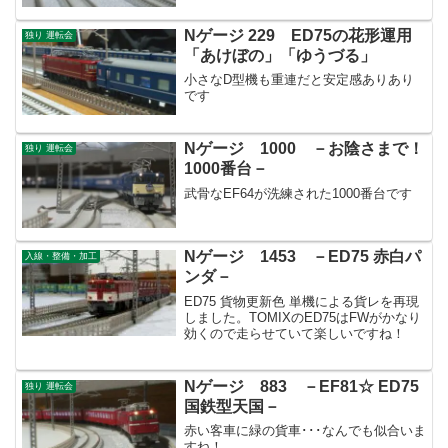
Nゲージ 229 ED75の花形運用
独り 運転会
「あけぼの」「ゆうづる」
小さなD型機も重連だと安定感ありあり
です
Nゲージ 1000 －お陰さまで！
独り 運転会
1000番台－
武骨なEF64が洗練された1000番台です
Nゲージ 1453 －ED75 赤白パ
入線・整備・加工
ンダ－
ED75 貨物更新色 単機による貨レを再現
しました。TOMIXのED75はFWがかなり
効くので走らせていて楽しいですね！
Nゲージ 883 －EF81☆ ED75
独り 運転会
国鉄型天国－
赤い客車に緑の貨車･･･なんでも似合いま
すね！