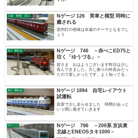
Nゲージ 126 実車と模型 同時に
入線・整備・加工
癒される
室内灯の色味は永遠のテーマとなるでし
ょう
Nゲージ 746 －赤べこED75と
独り 運転会
往く「ゆうづる」－
皆さま おはようございます昨日は少し
呑んできました。久し振りの外呑みだっ
たので楽しかったです。よく知ってる
面々とダラダラと話しをしていましたら
ストレス解消ができました！さて、以前
に晩期の「ゆうづる」について書きまし
Nゲージ 1894 自宅レイアウト
独り 運転会
たが、牽引機をED75-1...
試運転
自室で少し走らせました 時間があっと
いう間に過ぎていきます
Nゲージ 796 －209系 京浜東
Nゲージ
北線とENEOSタキ1000－