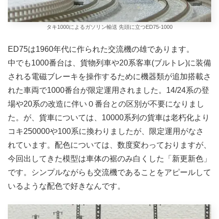
タキ1000によるガソリン輸送 先頭に立つED75-1000
ED75は1960年代に作られた交流機の雄であります。
中でも1000番台は、貨物列車や20系客車(ブルトレ)に装備
される電磁ブレーキを操作するために機器類が追加搭載さ
れた車両で1000番台が限定運用されました。14/24系の登
場や20系の改造に伴い０番台との区別が不要になりまし
た。が、貨車については、10000系列の貨車は老朽化より
コキ250000や100系に換わりましたが、限定運用がなさ
れています。配色については、数度変わっておりますが、
今回出してきた模型は車体の裾のみ白くした「新更新色」
です。シンプルながらも交流機であることをアピールして
いるような配色で好きなんです。