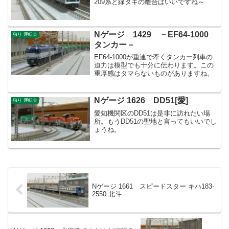
209系と緑タキの離合はいいですね～
Nゲージ 1429 －EF64-1000
独り 運転会
タンカー－
EF64-1000が重連で牽くタンカー列車の
迫力は模型でも十分に伝わります。この
重厚感はタマらないものがありますね。
Nゲージ 1626 DD51[愛]
独り 運転会
愛知機関区のDD51は是非に訪れたい場
所。もうDD51の聖地と言ってもいいでし
ょうね。
Nゲージ 1661 スピードスター キハ183-
2550 北斗