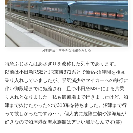
分割併合！マルチな活躍をみせる
特急ふじさんはあさぎりを改称した列車であります。
以前は小田急RSEとJR東海371系とで新宿-沼津間を相互
乗り入れしていましたが、景気減少やマイカーへの移行に
伴い御殿場までに短縮され、且つ小田急MSEによる片乗
り入れとなりました。私も御殿場まで行きましたけど、沼
津まで抜けたかったので313系を待ちました。沼津まで行
って欲しかったですね･･･。個人的に危険生物や深海魚が
好きなので沼津港深海水族館はアツい場所なんです(笑)