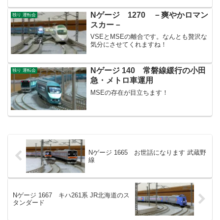
食べ、子供を寝かしつけたら…大人の時
間であります。いつものように鉄分補給
Nゲージ 1270 －爽やかロマン
独り 運転会
ですね！6000と600...
スカー－
VSEとMSEの離合です。なんとも贅沢な
気分にさせてくれますね！
Nゲージ 140 常磐線緩行の小田
独り 運転会
急・メトロ車運用
MSEの存在が目立ちます！
Nゲージ 1665 お世話になります 武蔵野
線
Nゲージ 1667 キハ261系 JR北海道のス
タンダード