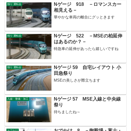
Nゲージ 918 －ロマンスカー
独り 運転会
相見える－
華やかな車両の離合にグッときます
Nゲージ 522 －MSEの柏延伸
独り 運転会
はあるのか？－
特急車の延伸があったら嬉しいですね
Nゲージ 59 自宅レイアウト 小
独り 運転会
田急祭り
MSEの美しさが際立ちます
Nゲージ 57 MSE入線と中央線
入線・整備・加工
祭り
待ちましたね～
おでかけ 8 －御殿場・富士・
おでかけ