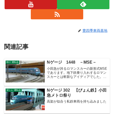
豊四季車両基地
関連記事
Nゲージ 1448 －MSE－
独り 運転会
小田急が誇るロマンスカーの新形式MSE
であります。地下鉄乗り入れするロマン
スカーとは斬新なアイディアでした。模
型もさすがマイクエースな作り込みで
す。
Nゲージ 302 【ぴょん鉄】小田
貸しレ 運転会
急メトロ祭り
高架が似合う私鉄車両を持ち込みました