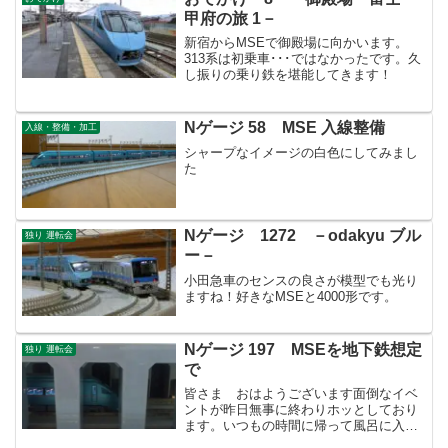
甲府の旅 1－
新宿からMSEで御殿場に向かいます。
313系は初乗車･･･ではなかったです。久
し振りの乗り鉄を堪能してきます！
Nゲージ 58 MSE 入線整備
入線・整備・加工
シャープなイメージの白色にしてみまし
た
Nゲージ 1272 －odakyu ブル
独り 運転会
ー－
小田急車のセンスの良さが模型でも光り
ますね！好きなMSEと4000形です。
Nゲージ 197 MSEを地下鉄想定
独り 運転会
で
皆さま おはようございます面倒なイベ
ントが昨日無事に終わりホッとしており
ます。いつもの時間に帰って風呂に入
り、昼に残った今半のすき焼き弁当を2つ