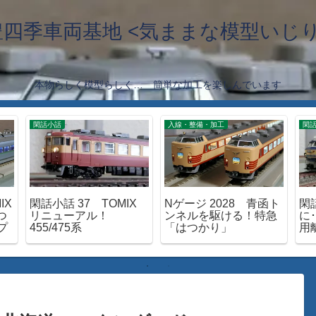
豊四季車両基地 <気ままな模型いじり
本物らしく模型らしく… 簡単な加工を楽しんでいます
閑話小話
入線・整備・加工
閑
IX
閑話小話 37 TOMIX
Nゲージ 2028 青函ト
閑
つ
リニューアル！
ンネルを駆ける！特急
に･
プ
455/475系
「はつかり」
用