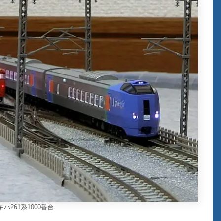
ハ261系1000番台