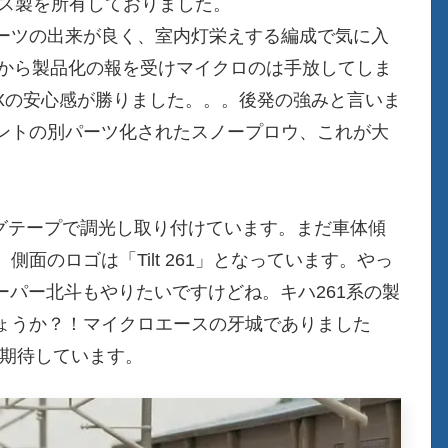
ース製を所有しておりました。
ーツの出来が良く、室内灯栄えする編成で気に入
Xから製品化の報を受けマイクロのは手放してしま
MIXの安心感が勝りました。。。後発の強みと言いま
ントの別パーツ化されたスノープロウ、これが大
ングテープで調光し取り付けています。まだ車体傾
面のロゴは「Tilt 261」となっています。やっ
スーパー北斗もやりたいですけどね。キハ261系の製
ょうか？！マイクロエースの牙城でありました
を期待しています。