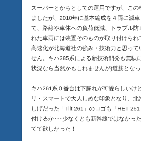
スーパーとかちとしての運用ですが、この
ましたが、2010年に基本編成を４両に減
て、路線や車体への負荷低減、トラブル防
れた車両には装置そのものが取り付けられ
高速化が北海道社の強み・技術力と思って
せん。キハ285系による新技術開発も無駄
状況なら当然かもしれませんが)道筋とな
キハ261系０番台は下膨れが可愛らしいけ
リ・スマートで大人しめな印象となり、北
しげだった「Tilt 261」のロゴも「HET
付けるか･･･少なくとも新幹線ではなかっ
てて欲しかった！