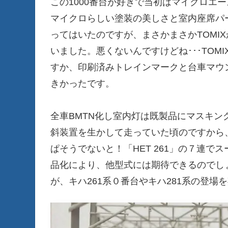
この1000番台が好きで当初はマイクロエ
マイクロらしい塗装の美しさと室内座席パ
ってはいたのですが、まさかまさかTOMI
いました。悪くないんですけどね･･･TO
すか、印刷済みトレインマークと台車マウ
きかったです。
全車BMTN化し室内灯は既製品にマスキ
斜装置を生かして走っていた頃のですから、側
ぱそうでないと！「HET 261」の７連で
品化により、他型式には期待できるのでし
が、キハ261系０番台やキハ281系の登場