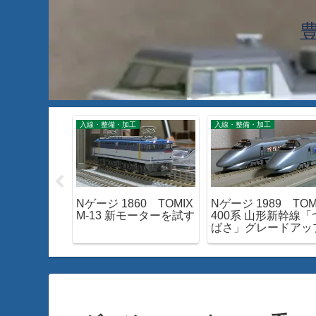
工
入線・整備・加工
入線・整備・加工
63 TOMIX
Nゲージ 1860 TOMIX
Nゲージ 1989 TOM
ときわ」入線
M-13 新モーターを試す
400系 山形新幹線「
ばさ」グレードアッ