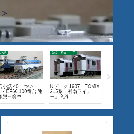
>
話小話
入線・整備・加工
入線・整備・加工
話小話 48 つい
Nゲージ 1987 TOMIX
Nゲージ 200
･･ EF66 100番台 運
215系「湘南ライナ
EF66-0入
離脱～廃車
ー」入線
ツ購入