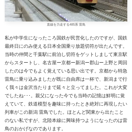
直線を力走する485系 雷鳥
私が中学生になったころ国鉄が民営化したのですが、国鉄
最終日にのみ使える日本全国乗り放題切符が出たんです。
当時の仲間と千葉駅に前泊し切符をゲットしまして東京駅
からスタートし、名古屋ー京都ー新潟ー郡山ー上野と周回
したのは今でもよく覚えている思い出です。京都から特急
雷鳥に乗り込みましたが既に自由席は一杯で、新潟まで行
く我々は金沢当たりまで延々と立ってました。これが大変
でしたね･･･。親父になった今でも当時の記憶は鮮明に覚
えていて、鉄道模型を趣味に持ったとき絶対に再現したい
列車がこの新潟 雷鳥でした。ほとんど関東から出たこと
のない私ですが、北陸本線に興味持つようになったのは雷
鳥のおかげなのであります。