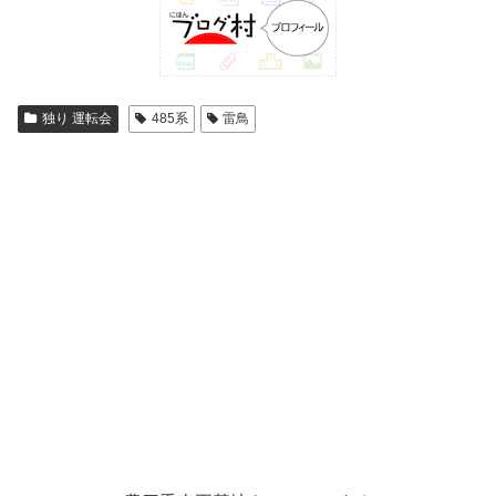
独り 運転会
485系
雷鳥