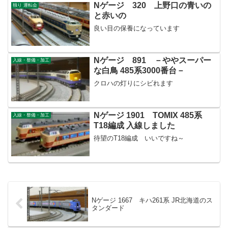
Nゲージ 320 上野口の青いの
独り 運転会
と赤いの
良い目の保養になっています
Nゲージ 891 －ややスーパー
入線・整備・加工
な白鳥 485系3000番台－
クロハの灯りにシビれます
Nゲージ 1901 TOMIX 485系
入線・整備・加工
T18編成 入線しました
待望のT18編成 いいですね～
Nゲージ 1667 キハ261系 JR北海道のス
タンダード