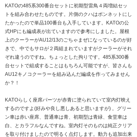
KATOの485系300番台セットに初期型雷鳥４両増結セッ
トを組み合わせたものです。片側のクハはボンネットにし
たかったので単品100番台も入手しています。KATOの公
式HPにも編成表が出ていますので参考にしました。屋根
上のクーラーがAU12/13のごちゃまぜになっているのが好
きで、中でもサロが２両組まれていますがクーラーがそれ
ぞれ違うのですね。ちょっとした拘りです。485系300番
台セットで組成することはもちろん可能ですが、皆さんも
AU12キノコクーラーを組み込んだ編成を作ってみません
か？！
KATOらしく座席パーツが赤青に塗られていて室内灯映え
するのですよ(好みや良し悪しあると思いますが) 。グリー
ン車は赤い座席、普通車は青、初期型は青緑、食堂車は
白、とカラフルなんですね。室内灯そのものは純正クリア
を取り付けましたので明るく点灯します。動力も追加出来