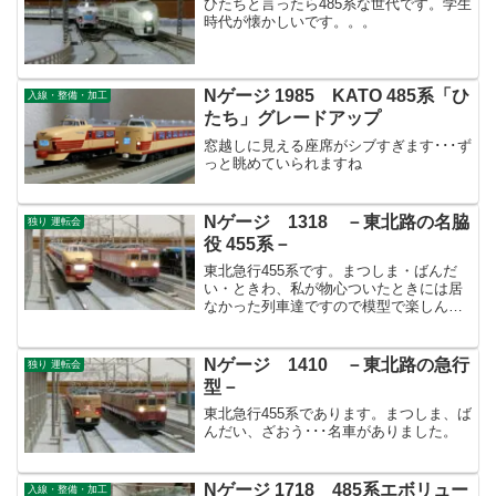
ひたちと言ったら485系な世代です。学生
時代が懐かしいです。。。
Nゲージ 1985 KATO 485系「ひ
入線・整備・加工
たち」グレードアップ
窓越しに見える座席がシブすぎます･･･ず
っと眺めていられますね
Nゲージ 1318 －東北路の名脇
独り 運転会
役 455系－
東北急行455系です。まつしま・ばんだ
い・ときわ、私が物心ついたときには居
なかった列車達ですので模型で楽しんい
ます。
Nゲージ 1410 －東北路の急行
独り 運転会
型－
東北急行455系であります。まつしま、ば
んだい、ざおう･･･名車がありました。
Nゲージ 1718 485系エボリュー
入線・整備・加工