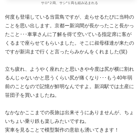
サロ*２両、サシ*１両も組み込まれる
何度も登場している当雷鳥ですが、走らせるたびに当時の
ことを思い出します。京都ー新潟間が長かったこと長かっ
たこと･･･車掌さんに了解を得て空いている指定席に客が
くるまで座らせてもらいました。そこに叔母様達が来たの
ですが新潟まで行くと言ったらみかんをくれました(笑)
立ち疲れ、ようやく座れたと思いきや今度は尻が横に割れ
るんじゃないかと思うくらい尻が痛くなり･･･もう40年弱
前のことなので記憶が鮮明なんですよ。新潟駅では土産に
笹団子を買いましたね。
なかなかここまでの長旅は出来そうにありませんが、ちょ
いちょい乗り鉄も楽しみたいですね。
実車を見ることで模型製作の意欲も湧いてきます！