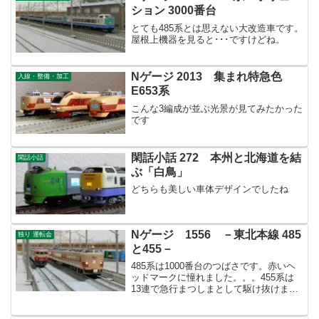
ション 3000番台
とても485系とは思えない大改造車です。
屋根上機器を見ると･･･ですけどね。
Nゲージ 2013 集まれ特急色
入線・整備・加工
E653系
こんな3編成が並ぶ光景が見てみたかった
です
閑話小話 272 本州と北海道を結
閑話小話
ぶ「白鳥」
どちらも美しい車体デザインでしたね
Nゲージ 1556 －東北本線 485
独り 運転会
と455－
485系は1000番台のつばさです。赤いヘ
ッドマークに憧れました。。。455系は
13連で急行まつしまとして駆け抜けま
す。