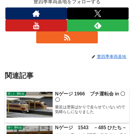
豊四季車両基地をフォローする
豊四季車両基地
関連記事
Nゲージ 1966 プチ運転会 in 〇
貸しレ 運転会
〇
最近は塗装ばかりで走らせていないので
気晴らしになりました
Nゲージ 1543 －485 ひたち－
独り 運転会