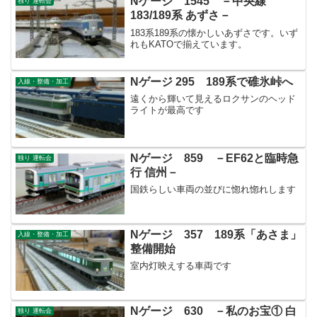
Nゲージ 1545 －中央線
独り 運転会
183/189系 あずさ－
183系189系の懐かしいあずさです。いず
れもKATOで揃えています。
Nゲージ 295 189系で碓氷峠へ
入線・整備・加工
遠くから輝いて見えるロクサンのヘッド
ライトが最高です
Nゲージ 859 －EF62と臨時急
独り 運転会
行 信州－
国鉄らしい車両の並びに惚れ惚れします
Nゲージ 357 189系「あさま」
入線・整備・加工
整備開始
室内灯映えする車両です
Nゲージ 630 －私のお宝① 白
独り 運転会