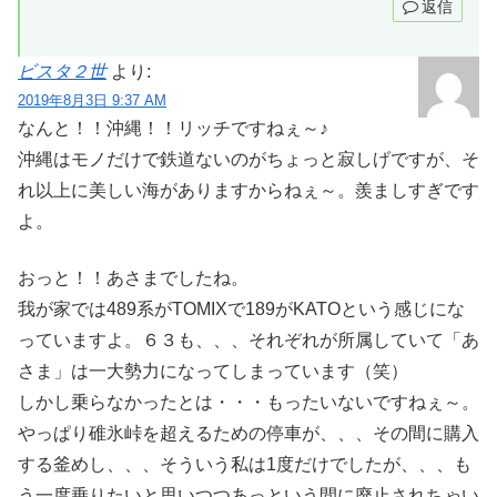
返信
ビスタ２世
より:
2019年8月3日 9:37 AM
なんと！！沖縄！！リッチですねぇ～♪
沖縄はモノだけで鉄道ないのがちょっと寂しげですが、そ
れ以上に美しい海がありますからねぇ～。羨ましすぎです
よ。
おっと！！あさまでしたね。
我が家では489系がTOMIXで189がKATOという感じにな
っていますよ。６３も、、、それぞれが所属していて「あ
さま」は一大勢力になってしまっています（笑）
しかし乗らなかったとは・・・もったいないですねぇ～。
やっぱり碓氷峠を超えるための停車が、、、その間に購入
する釜めし、、、そういう私は1度だけでしたが、、、も
う一度乗りたいと思いつつあっという間に廃止されちゃい