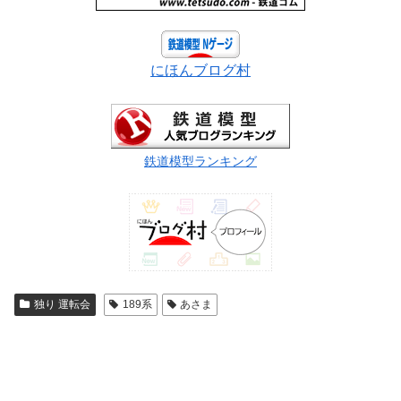
にほんブログ村
鉄道模型ランキング
独り 運転会
189系
あさま