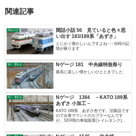
関連記事
閑話小話 56 見ていると色々思
閑話小話
い出す 183/189系「あずさ」
とにかく懐かしいんですよね･･･当時の記
憶が蘇ります
Nゲージ 181 中央線特急祭り
独り 運転会
最高に楽しい懐かしいひとときでした
Nゲージ 1384 －KATO 189系
独り 運転会
あずさ 小加工－
KATO 189系 あずさ色です。旧製品です
ので台車マウントのカプラーなんです
が、SER用の車端装置(トイレタンク)が
入手出来たので取り付けました。これで
車端が引き締まりますね！