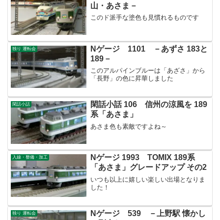
山・あさま－
このド派手な塗色も見慣れるものです
Nゲージ 1101 －あずさ 183と
独り 運転会
189－
このアルパインブルーは「あざさ」から
「長野」の色に昇華しました
閑話小話 106 信州の涼風を 189
閑話小話
系「あさま」
あさま色も素敵ですよね～
Nゲージ 1993 TOMIX 189系
入線・整備・加工
「あさま」グレードアップ その2
いつも以上に嬉しい楽しい出場となりま
した！
Nゲージ 539 －上野駅 懐かし
独り 運転会