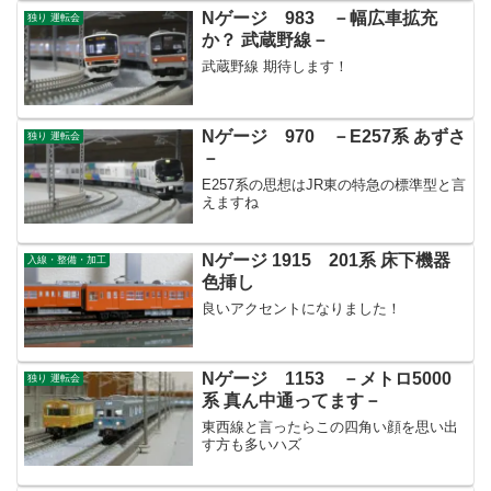
Nゲージ 983 －幅広車拡充
独り 運転会
か？ 武蔵野線－
武蔵野線 期待します！
Nゲージ 970 －E257系 あずさ
独り 運転会
－
E257系の思想はJR東の特急の標準型と言
えますね
Nゲージ 1915 201系 床下機器
入線・整備・加工
色挿し
良いアクセントになりました！
Nゲージ 1153 －メトロ5000
独り 運転会
系 真ん中通ってます－
東西線と言ったらこの四角い顔を思い出
す方も多いハズ