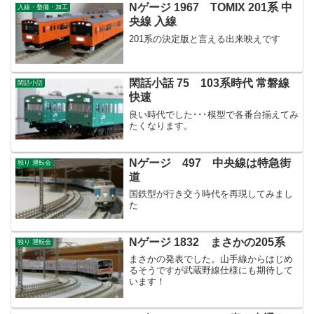
Nゲージ 1967 TOMIX 201系 中
入線・整備・加工
央線 入線
201系の決定版と言える出来映えです
閑話小話 75 103系時代 常磐線
閑話小話
快速
良い時代でした･･･模型で各番台揃えてみ
たくなります。
Nゲージ 497 中央線は特急街
独り 運転会
道
国鉄型が行き交う時代を再現してみまし
た
Nゲージ 1832 まさかの205系
独り 運転会
まさかの発表でした。山手線からはじめ
るそうですが武蔵野線仕様にも期待して
います！