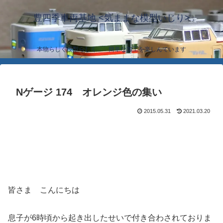
豊四季車両基地 <気ままな模型いじり>
本物らしく模型らしく… 簡単な加工を楽しんでいます
Nゲージ 174 オレンジ色の集い
2015.05.31
2021.03.20
皆さま こんにちは
息子が6時頃から起き出したせいで付き合わされておりま