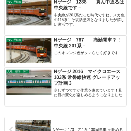
Nゲージ 1288 －真ん中通るは
独り 運転会
中央線です－
中央線が201系だった時代ですね。スカ色
の115系こそ復活塗装となりましたが嬉し
い復活です。
Nゲージ 767 －痛勤電車？！
独り 運転会
中央線 201系－
このオレンジ色がタマらなく好きです
Nゲージ 2016 マイクロエース
入線・整備・加工
103系 常磐線快速 グレードアッ
プ計画 3
少しずつですが作業を進めています！見
た目の変化が楽しめるようになりました
Nゲージ 173 211系 130周年車 を眺める