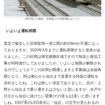
E657系との離合 常磐線での営業運転はいつ？
いよいよ運転再開
震災で被災した区間富岡ー浪江間の約20kmが不通になっ
ておりますが、2020年3月までに運転再開すると発表があ
りました。この区間は帰宅困難区域ですので除染と復旧工
事が同時進行しておりましたが、いよいよ制限が解除され
るのでしょうか？この区間が開通しますと常磐線は全線再
開となり、JRは都心から仙台まで直通する特急の運転を
決めましたね。これは嬉しい決定でありました。品川・上
野から仙台まで乗り通す人は少ないと思いますが、水戸や
日立から仙台に抜けたい需要(その逆も)は多いと思います
しね。E657系のLED表示に「仙台」の文字が見られるの