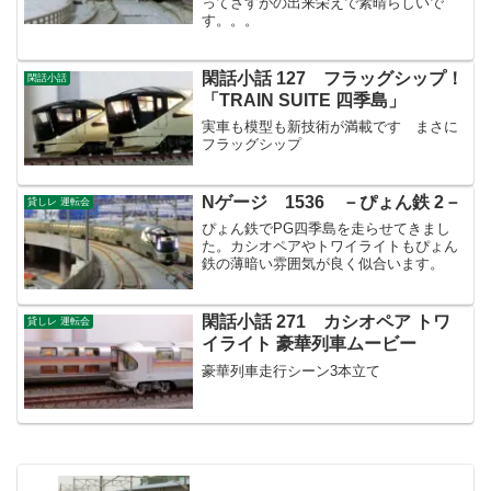
ってさすがの出来栄えで素晴らしいで
す。。。
閑話小話 127 フラッグシップ！
閑話小話
「TRAIN SUITE 四季島」
実車も模型も新技術が満載です まさに
フラッグシップ
Nゲージ 1536 －ぴょん鉄 2－
貸しレ 運転会
ぴょん鉄でPG四季島を走らせてきまし
た。カシオペアやトワイライトもぴょん
鉄の薄暗い雰囲気が良く似合います。
閑話小話 271 カシオペア トワ
貸しレ 運転会
イライト 豪華列車ムービー
豪華列車走行シーン3本立て