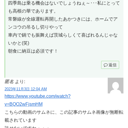
四季島は乗る機会はないでしょうねぇ～･･･私にとって
も高根の華であります。
常磐線が全線運転再開したあかつきには、ホームでア
ンコウの吊るし切りやって
車内で鍋でも振舞えば茨城らしくて喜ばれるんじゃな
いかと(笑)
朝食に納豆は必須です！
返信
匿名
より:
2023年11月3日 12:04 AM
https://www.youtube.com/watch?
v=BQO2wFjsmHM
こちらの動画のサムネに、この記事のサムネ画像が無断転
載されています