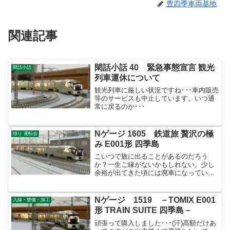
豊四季車両基地
関連記事
閑話小話 40 緊急事態宣言 観光
閑話小話
列車運休について
観光列車に厳しい状況ですね･･･車内販売
等のサービスも中止しています。いつ通
常に戻るのか･･･
Nゲージ 1605 鉄道旅 贅沢の極
独り 運転会
み E001形 四季島
こいつで旅に出ることがあるのだろう
か？一生ご縁がないかもしれない。少し
余裕が出てきた頃には廃車になっている
かもしれませんね。余裕が出るかも分か
らないし･･･そのくらい現実離れした列車
です。
Nゲージ 1519 －TOMIX E001
入線・整備・加工
形 TRAIN SUITE 四季島－
頑張って購入しました･･･(汗)高額だけあ