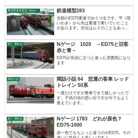
鉄道模型283
豊四季車両基地 Yahoo!ブログ
念願のED75重連でゆうづるです。平（現
いわき）から先は重連で牽いていたこと
があります。次位はムドのこともあった
ようですが見た目大きく違いますね！
Nゲージ 1020 －ED75と旧客
独り 運転会
赤と青－
ED75が先頭に立つと違った雰囲気になり
ます
閑話小話 64 悲運の客車 レッド
閑話小話
トレイン 50系
一度だけですが乗車できて嬉しかったで
す。子供の頃の思い出ですが今でもよく
覚えています。
Nゲージ 1783 どれが原色？
独り 運転会
ED75-1000
赤一色でもちょっと違うのがED75。その
違いに気付くと楽しいですよ。