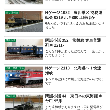
Nゲージ 1982 豊四季区 簡易運
独り 運転会
転会 0219 ホキ800 工臨ほか
6両と短いですが見応えのある編成となり
ました
閑話小話 352 常磐線 客車普通
閑話小話
列車 221レ
こんな列車があっただなんて･･･楽しかっ
たでしょうね！
Nゲージ 2113 北海道へ！快速
入線・整備・加工
海峡
トンネルだけに本州と北海道のパイプ役
です
閑話小話 44 東日本の東海顔 キ
閑話小話
ヤE195系
まだ違和感がありますね～国鉄型電機が