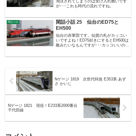
淘汰されてしまうのは受け入れ難いです
が･･･これも時代の流れですね。
閑話小話 25 仙台のED75と
閑話小話
EH500
仙台の赤軍団です。仙貨の札がカッコい
いですよね！ED75好きにするとEH500は
敵みたいなもんですが･･･カッコいいので
許します。
Nゲージ 1819 次世代特急 E353系 あず
さ かいじ
Nゲージ 1821 現役！E233系2000番台
千代田線