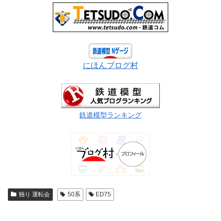
にほんブログ村
鉄道模型ランキング
独り 運転会
50系
ED75