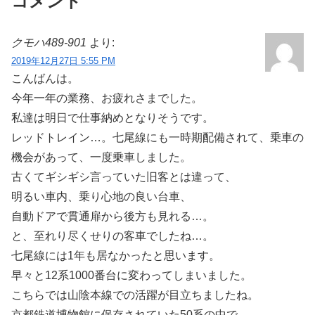
コメント
クモハ489-901
より:
2019年12月27日 5:55 PM
こんばんは。
今年一年の業務、お疲れさまでした。
私達は明日で仕事納めとなりそうです。
レッドトレイン…。七尾線にも一時期配備されて、乗車の
機会があって、一度乗車しました。
古くてギシギシ言っていた旧客とは違って、
明るい車内、乗り心地の良い台車、
自動ドアで貫通扉から後方も見れる…。
と、至れり尽くせりの客車でしたね…。
七尾線には1年も居なかったと思います。
早々と12系1000番台に変わってしまいました。
こちらでは山陰本線での活躍が目立ちましたね。
京都鉄道博物館に保存されていた50系の中で、