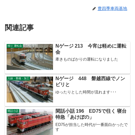
豊四季車両基地
関連記事
Nゲージ 213 今宵は軽めに運転
独り 運転会
会
牽きものばかりの運転になりました
Nゲージ 448 磐越西線でノン
入線・整備・加工
ビリと
ゆったりとした時間が流れます･･･
閑話小話 196 ED75で往く 寝台
閑話小話
特急「あけぼの」
ED75が担当した時代が一番面白かったで
す