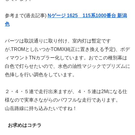
参考まで(過去記事)
Nゲージ 1625 115系1000番台 新潟
色
パーツは取説通りに取り付け、室内灯は暫定です
が.TROMとし(いつかTOMIX純正に置き換える予定)、ボデ
ィマウントTNカプラー化しています。おでこの種別幕は
白色で灯らせたいので、水色の油性マジックでプリズムに
色挿しを行い調色をしています。
２・４・５連で走行出来ますが、４・５連は2Mになる仕
様なので実車さながらのパワフルな走行であります。
山岳路線に持ち込みたいですね！
お求めはコチラ