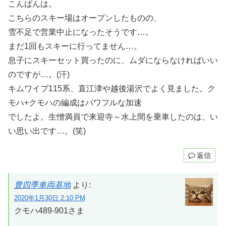
こんばんは。
こちらのスキー場はオープンしたものの、
雪不足で営業中止になったそうです…。
まだ1回もスキーに行ってません…。
息子にスキーセット買ったのに、ムダにならなければいい
のですが…。(汗)
キムワイプ115系、直江津や越後湯沢でよく見ました。ク
モハ+クモハの編成はパワフルな加速
でしたよ。生憎満員で来迎寺～水上間を乗車したのは、い
い思い出です…。(笑)
返信
豊四季車両基地
より:
2020年1月30日 2:10 PM
クモハ489-901さま