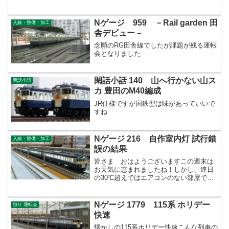
Nゲージ 959 －Rail garden 田
入線・整備・加工
舎デビュー－
念願のRG田舎線でしたが課題が残る運転
会となりました
閑話小話 140 山へ行かない山ス
閑話小話
カ 豊田のM40編成
JR仕様ですが国鉄型は味があっていいで
すね
Nゲージ 216 自作室内灯 試行錯
入線・整備・加工
誤の結果
皆さま おはようございますこの週末は
お天気に恵まれましたね！しかし、連日
の30℃超えではエアコンのない部屋での
模型弄りは･･･修行です。夜に少しだけ涼
しくなってから作業開始です。結局のと
ころ、今回も大した作業は出来ませんで
Nゲージ 1779 115系 ホリデー
独り 運転会
した。TOMIX ...
快速
懐かしの115系ホリデー快速こんな列車の