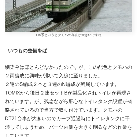
115系というとクモハの存在が大きいですね
いつもの整備をば
馴染みはほとんどなかったのですが、この配色とクモハの
２両編成に興味が沸いて入線に至りました。
２連のS編成２本と３連のN編成が所属しています。
TOMIXから後日２連セットBが製品化されトイレが再現さ
れています。が、残念ながら肝心なトイレタンク設置が省
略されているので当方で取り付けています。クモハの
DT21台車が大きいのでカーブ通過時にトイレタンクに干
渉してしまうため、パーツ内側を大きく削るなどの作業を
しています。