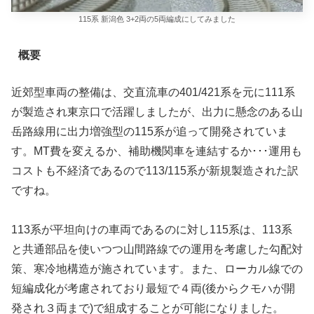
115系 新潟色 3+2両の5両編成にしてみました
概要
近郊型車両の整備は、交直流車の401/421系を元に111系
が製造され東京口で活躍しましたが、出力に懸念のある山
岳路線用に出力増強型の115系が追って開発されていま
す。MT費を変えるか、補助機関車を連結するか･･･運用も
コストも不経済であるので113/115系が新規製造された訳
ですね。
113系が平坦向けの車両であるのに対し115系は、113系
と共通部品を使いつつ山間路線での運用を考慮した勾配対
策、寒冷地構造が施されています。また、ローカル線での
短編成化が考慮されており最短で４両(後からクモハが開
発され３両まで)で組成することが可能になりました。