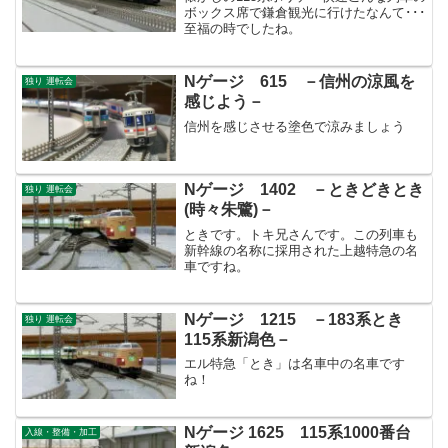
ボックス席で鎌倉観光に行けたなんて･･･
至福の時でしたね。
Nゲージ 615 －信州の涼風を
独り 運転会
感じよう－
信州を感じさせる塗色で涼みましょう
Nゲージ 1402 －ときどきとき
独り 運転会
(時々朱鷺)－
ときです。トキ兄さんです。この列車も
新幹線の名称に採用された上越特急の名
車ですね。
Nゲージ 1215 －183系とき
独り 運転会
115系新潟色－
エル特急「とき」は名車中の名車です
ね！
Nゲージ 1625 115系1000番台
入線・整備・加工