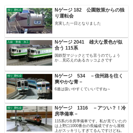
Nゲージ 182 公園散策からの独
独り 運転会
り運転会
充実した一日となりました
Nゲージ 2041 雄大な景色が似
入線・整備・加工
合う 115系
国鉄型マジックとでも言うのでしょう
か…見応えのあるカッコよさです
Nゲージ 534 －信州路を往く
独り 運転会
爽やかな青－
6連は扱いやすくていいですね～
Nゲージ 1316 －アツい？！冷
独り 運転会
房準備車－
115系の冷房準備車です。私が見ていたの
は上野口1000番台の長編成ですから屋根
上がスッキリしすぎてるんですけどね。