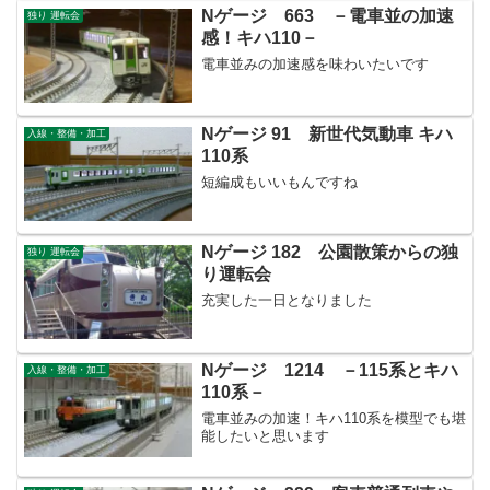
Nゲージ 663 －電車並の加速
独り 運転会
感！キハ110－
電車並みの加速感を味わいたいです
Nゲージ 91 新世代気動車 キハ
入線・整備・加工
110系
短編成もいいもんですね
Nゲージ 182 公園散策からの独
独り 運転会
り運転会
充実した一日となりました
Nゲージ 1214 －115系とキハ
入線・整備・加工
110系－
電車並みの加速！キハ110系を模型でも堪
能したいと思います