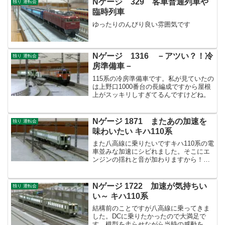
Nゲージ 329 客車普通列車や
独り 運転会
臨時列車
ゆったりのんびり良い雰囲気です
Nゲージ 1316 －アツい？！冷
独り 運転会
房準備車－
115系の冷房準備車です。私が見ていたの
は上野口1000番台の長編成ですから屋根
上がスッキリしすぎてるんですけどね。
Nゲージ 1871 またあの加速を
独り 運転会
味わいたい キハ110系
また八高線に乗りたいですキハ110系の電
車並みな加速にシビれました。そこにエ
ンジンの揺れと音が加わりますから！最
高です。
Nゲージ 1722 加速が気持ちい
独り 運転会
い～ キハ110系
結構前のことですが八高線に乗ってきま
した。DCに乗りたかったので大満足で
す。模型を走らせながら当時の感動を改