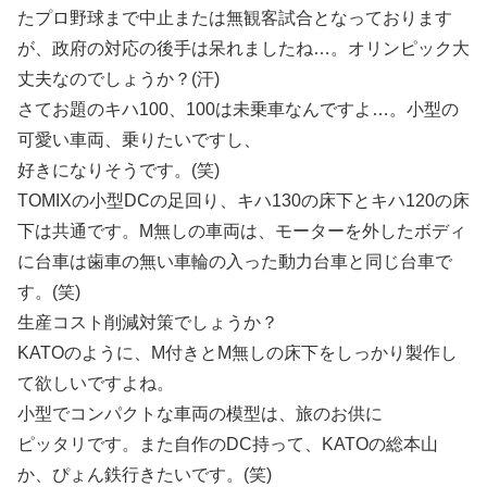
たプロ野球まで中止または無観客試合となっております
が、政府の対応の後手は呆れましたね…。オリンピック大
丈夫なのでしょうか？(汗)
さてお題のキハ100、100は未乗車なんですよ…。小型の
可愛い車両、乗りたいですし、
好きになりそうです。(笑)
TOMIXの小型DCの足回り、キハ130の床下とキハ120の床
下は共通です。M無しの車両は、モーターを外したボディ
に台車は歯車の無い車輪の入った動力台車と同じ台車で
す。(笑)
生産コスト削減対策でしょうか？
KATOのように、M付きとM無しの床下をしっかり製作し
て欲しいですよね。
小型でコンパクトな車両の模型は、旅のお供に
ピッタリです。また自作のDC持って、KATOの総本山
か、ぴょん鉄行きたいです。(笑)