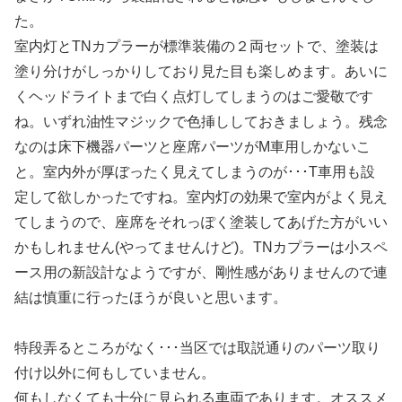
た。
室内灯とTNカプラーが標準装備の２両セットで、塗装は
塗り分けがしっかりしており見た目も楽しめます。あいに
くヘッドライトまで白く点灯してしまうのはご愛敬です
ね。いずれ油性マジックで色挿ししておきましょう。残念
なのは床下機器パーツと座席パーツがM車用しかないこ
と。室内外が厚ぼったく見えてしまうのが･･･T車用も設
定して欲しかったですね。室内灯の効果で室内がよく見え
てしまうので、座席をそれっぽく塗装してあげた方がいい
かもしれません(やってませんけど)。TNカプラーは小スペ
ース用の新設計なようですが、剛性感がありませんので連
結は慎重に行ったほうが良いと思います。
特段弄るところがなく･･･当区では取説通りのパーツ取り
付け以外に何もしていません。
何もしなくても十分に見られる車両であります。オススメ