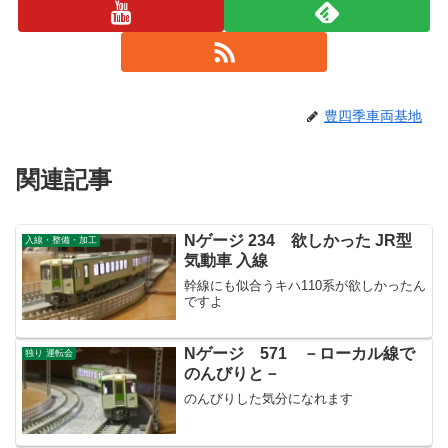
豊四季車両基地
関連記事
Nゲージ 234 欲しかった JR型
入線・整備・加工
気動車 入線
幹線にも似合うキハ110系が欲しかったん
ですよ
Nゲージ 571 －ローカル線で
独り 運転会
のんびりと－
のんびりした気分になれます