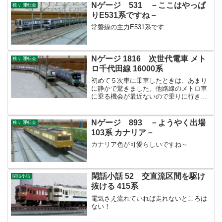
Nゲージ 531 －ここはやっぱ
独り 運転会
りE531系ですね－
常磐線の主力E531系です
Nゲージ 1816 次世代電車 メト
独り 運転会
ロ千代田線 16000系
初めて５次車に乗車したときは、あまり
に静かで驚きました。他路線のメトロ車
に乗る機会が最近ないので乗りに行きた
いですね。
Nゲージ 893 －ようやく出場
独り 運転会
103系 カナリア－
カナリア色が可愛らしいですね～
閑話小話 52 交直流区間を駆け
閑話小話
抜ける 415系
電気さえ流れていれば走れないところは
ない！