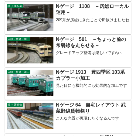
Nゲージ 1108 －房総ローカル
独り 運転会
運用－
209系が房総にきたことで垢抜けましたね
Nゲージ 501 －ちょっと前の
入線・整備・加工
常磐線を走らせる－
グレードアップ整備は楽しいですね～
Nゲージ 1913 豊四季区 103系
入線・整備・加工
カプラー小加工
見た目にも機能的にも効果的な加工です
Nゲージ 64 自宅レイアウト 武
独り 運転会
蔵野線貨物祭り
こんな光景が再現したくなるんです