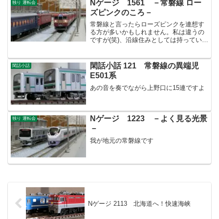
Nゲージ 1561 －常磐線 ロー
独り 運転会
ズピンクのころ－
常磐線と言ったらローズピンクを連想す
る方が多いかもしれません。私は違うの
ですが(笑)、沿線住みとしては持っていな
い訳にはいきません。
閑話小話 121 常磐線の異端児
閑話小話
E501系
あの音を奏でながら上野口に15連ですよ
Nゲージ 1223 －よく見る光景
独り 運転会
－
我が地元の常磐線です
Nゲージ 2113 北海道へ！快速海峡