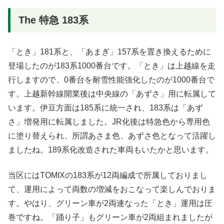
The 特急 183系
「とき」181系と、「あまぎ」157系を置き換えるために
登場したのが183系1000番台です。「とき」は上越線を走
行しますので、0番台を耐雪性能強化したのが1000番台で
す。上越新幹線開業後は中央線の「あずさ」用に転属して
います。伊豆方面は185系に統一され、183系は「あず
さ」増発用に転属しました。JR化後は特急色から専用色
に塗り替えられ、所謂あさま色、あずさ色となって活躍し
ましたね。189系化改造された車両もいたかと思います。
当区にはTOMIXの183系が12両編成で所属しておりまし
て、運用によって両数の増減をおこなって楽しんでおりま
す。やはり、グリーン車が2両連なった「とき」運用は圧
巻ですね。「踊り子」もグリーン車が2両組まれましたが