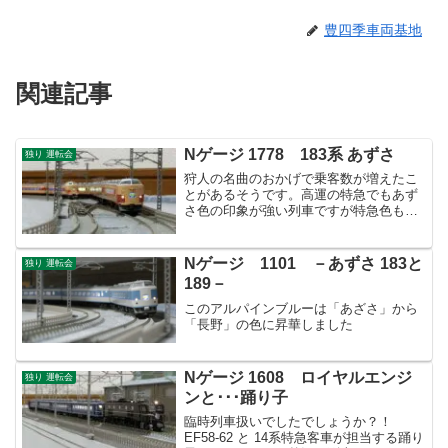
豊四季車両基地
関連記事
Nゲージ 1778 183系 あずさ
独り 運転会
狩人の名曲のおかげで乗客数が増えたこ
とがあるそうです。高運の特急でもあず
さ色の印象が強い列車ですが特急色もい
いもんです。
Nゲージ 1101 －あずさ 183と
独り 運転会
189－
このアルパインブルーは「あざさ」から
「長野」の色に昇華しました
Nゲージ 1608 ロイヤルエンジ
独り 運転会
ンと･･･踊り子
臨時列車扱いでしたでしょうか？！
EF58-62 と 14系特急客車が担当する踊り