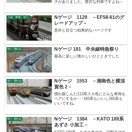
子がありました。贅沢な列車ですよね～
Nゲージ 1129 －EF58-61のグ
入線・整備・加工
レードアップ－
意外と目立つ効果的なパーツです
Nゲージ 181 中央線特急祭り
独り 運転会
最高に楽しい懐かしいひとときでした
Nゲージ 1553 －湘南色と横須
独り 運転会
賀色 2－
慣れ親しんだ113系スカ色にどんな車両を
ペアにするか･･･183系もいいし165系も
いいですね。
Nゲージ 1384 －KATO 189系
独り 運転会
あずさ 小加工－