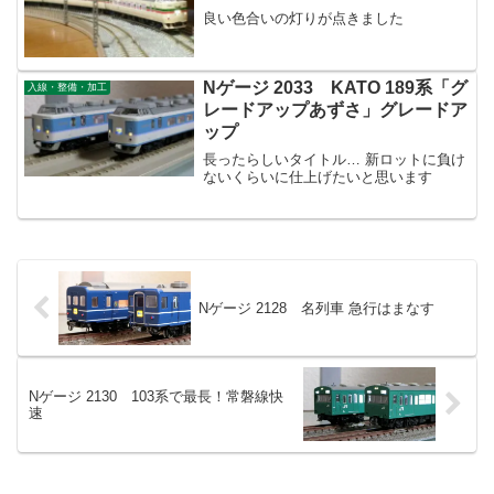
良い色合いの灯りが点きました
Nゲージ 2033 KATO 189系「グ
入線・整備・加工
レードアップあずさ」グレードア
ップ
長ったらしいタイトル… 新ロットに負け
ないくらいに仕上げたいと思います
Nゲージ 2128 名列車 急行はまなす
Nゲージ 2130 103系で最長！常磐線快
速