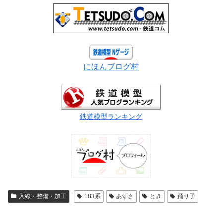
にほんブログ村
鉄道模型ランキング
入線・整備・加工
183系
あずさ
とき
踊り子