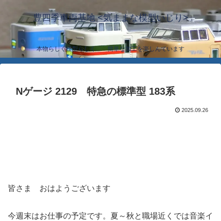
豊四季車両基地 <気ままな模型いじり>
本物らしく模型らしく… 簡単な加工を楽しんでいます
Nゲージ 2129 特急の標準型 183系
2025.09.26
皆さま おはようございます
今週末はお仕事の予定です。夏～秋と職場近くでは音楽イ