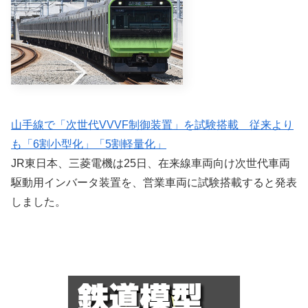
山手線で「次世代VVVF制御装置」を試験搭載 従来より
も「6割小型化」「5割軽量化」
JR東日本、三菱電機は25日、在来線車両向け次世代車両
駆動用インバータ装置を、営業車両に試験搭載すると発表
しました。