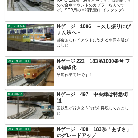
KATO 189系 あずさ色です。旧製品です
ので台車マウントのカプラーなんです
が、SER用の車端装置(トイレタンク)が
入手出来たので取り付けました。これで
車端が引き締まりますね！
Nゲージ 1006 －久し振りにぴ
貸しレ 運転会
ょん鉄へ－
都会的なレイアウトに映える車両を選び
ました
Nゲージ 222 183系1000番台 フ
入線・整備・加工
ル編成化
早速作業開始です！
Nゲージ 497 中央線は特急街
独り 運転会
道
国鉄型が行き交う時代を再現してみまし
た
Nゲージ 408 183系「あずさ」
入線・整備・加工
のグレードアップ