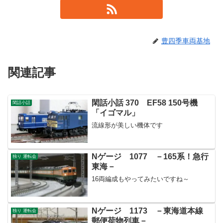
豊四季車両基地
関連記事
閑話小話 370 EF58 150号機
閑話小話
「イゴマル」
流線形が美しい機体です
Nゲージ 1077 －165系！急行
独り 運転会
東海－
16両編成もやってみたいですね～
Nゲージ 1173 －東海道本線
独り 運転会
郵便荷物列車－