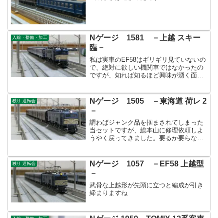
Nゲージ 1581 －上越 スキー
入線・整備・加工
臨－
私は実車のEF58はギリギリ見ていないの
で、絶対に欲しい機関車ではなかったの
ですが、知れば知るほど興味が湧く面白
い機関車だと知りました。この35号機で4
両目。まだ増えそうな気がしていま
す。。。
Nゲージ 1505 －東海道 荷レ 2
独り 運転会
－
謂わばジャンク品を掴まされてしまった
当セットですが、総本山に修理依頼しよ
うやく戻ってきました。要るか要らない
か迷った室内灯は取り敢えず装着し雰囲
気重視としています。
Nゲージ 1057 －EF58 上越型
独り 運転会
－
武骨な上越形が先頭に立つと編成が引き
締まりますね