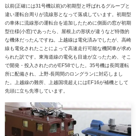
以前(正確には31号機以前)の初期型と呼ばれるグループと
違い運転台周りが流線形となって落成しています。初期型
の車体に流線形の運転台を追加したために側面の窓が初期
型仕様(小窓)であったら、屋根上の形状が違うなど特徴的
な機体だったんですね。上越線は電化済みでしたが、高崎
線も電化されたことによって高速走行可能な機関車が求め
られた訳です。東海道線の電化も目途が立ったため、そこ
で開発・投入されたのがEF58でした。35号機は長岡運転
所に配備され、上野‐長岡間のロングランに対応しまし
た。上越線の難所、上越国境超えにはEF16が補機として
先頭に立ち先導しています。