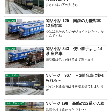
まさに縁の下の力持ち
閑話小話 125 国鉄の万能客車
閑話小話
12系客車
今は12系そのものがジョイトレみたいな
もんですね
閑話小話 343 使い勝手よし 14
閑話小話
系 座席車
牽引機は色々付け替えて遊べます
Nゲージ 967 －3軸台車に魅せ
独り 運転会
られる－
ポイント通過時は耳を澄ませてしまいま
す
Nゲージ 198 高崎の12系が入線
入線・整備・加工
武蔵小杉は遠かったです･･･