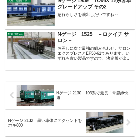
Nゲージ 1959 TOMIX 12系客車
入線・整備・加工
グレードアップ その2
急行らしさを演出したいですね～
Nゲージ 1525 －ロクイチ サ
独り 運転会
ロン－
お召しに次ぐ最強の組み合わせ。サロン
エクスプレスとEF58-61であります。い
ずれも古い製品ですので、決定版が出て
もおかしくないですね。
Nゲージ 2130 103系で最長！常磐線快
速
Nゲージ 2132 黒い車体にアクセントを
ホキ800