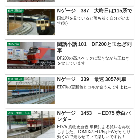
Nゲージ 387 大晦日は115系で
独り 運転会
国鉄型を見ていると落ち着く自分がいま
す(笑)
閑話小話 101 DF200と玉ねぎ列
閑話小話
車
DF200の高スペックに驚きながら玉ねぎ
を食しています
Nゲージ 339 最速 3057列車
独り 運転会
ED79の更新色とコキが合うんですよね～
Nゲージ 1453 －ED75 赤白パ
入線・整備・加工
ンダ－
ED75 貨物更新色 単機による貨レを再現
しました。TOMIXのED75はFWがかなり
効くので走らせていて楽しいですね！