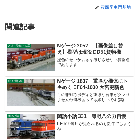
豊四季車両基地
関連記事
Nゲージ 2052 【画像差し替
入線・整備・加工
え】模型は現役 DD51貨物機
塗色のせいか古さを感じさせない貨物色
であります
Nゲージ 1807 重厚な機体にト
独り 運転会
キめく EF64-1000 大宮更新色
この非対称ボディと重厚な台車がタマり
ませんね何機あっても嬉しいです(笑)
閑話小話 331 瀬野八の力自慢
閑話小話
EF67の運用が見られるのも数年でしょう
ね