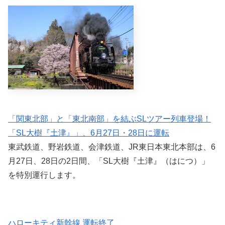
「関東北部」と「東北南部」を結ぶSLツアー列車登場！
「SL大樹『土津』」、6月27日・28日に運転
東武鉄道、野岩鉄道、会津鉄道、JR東日本東北本部は、6
月27日、28日の2日間、「SL大樹『土津』（はにつ）」
を特別運行します。
ハローキティ新幹線 運転終了