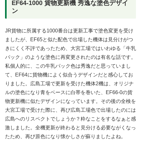
EF64-1000 貨物更新機 秀逸な塗色デザイ
ン
JR貨物に所属する1000番台は更新工事で塗色変更を受け
ましたが、EF65と似た配色で出場した機体は見分けがつ
きにくく不評であったため、大宮工場ではいわゆる「牛乳
パック」のような塗色に再変更されたのは有名な話です。
私個人的に、この牛乳パック色は秀逸だと思っていまし
て、EF64に貨物機によく似合うデザインだと感心してお
りました。広島工場で更新を受けた機体2機は、オリジナ
ルの塗色になり青をベースに白帯を巻いた、EF66-0の貨
物更新機に似たデザインになっています。その後の全検を
大宮工場で受けた際に、再び広島工場色で出場したのには
広島へのリスペクトでしょうか？粋なことをするなぁと感
激しました。全機更新が終わると見分ける必要ながくなっ
たため、再び原色になり懐かしさが蘇りましたよね。