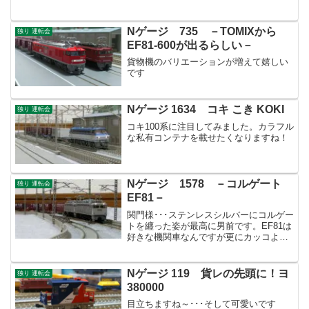
Nゲージ 735 －TOMIXから
独り 運転会
EF81-600が出るらしい－
貨物機のバリエーションが増えて嬉しい
です
Nゲージ 1634 コキ こき KOKI
独り 運転会
コキ100系に注目してみました。カラフル
な私有コンテナを載せたくなりますね！
Nゲージ 1578 －コルゲート
独り 運転会
EF81－
関門様･･･ステンレスシルバーにコルゲー
トを纏った姿が最高に男前です。EF81は
好きな機関車なんですが更にカッコよく
なった感じです。今回は貨物メインで走
らせましたが九州ブルトレを語る上でも
欠かせない機関車ですね。
Nゲージ 119 貨レの先頭に！ヨ
独り 運転会
380000
目立ちますね～･･･そして可愛いです