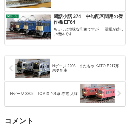
閑話小話 374 中勾配区間用の傑
閑話小話
作機 EF64
ちょっと地味な印象ですが･･･活躍が嬉し
い機体です
Nゲージ 2206 またもや KATO E217系
未更新車
Nゲージ 2208 TOMIX 401系 赤電 入線
コメント