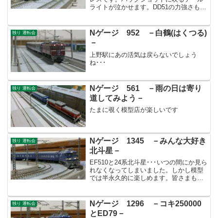
ライトが泣かせます。DD51の力強さもい
いですね。
Nゲージ 952 －白鶴(はくつる)
独り 運転会
－
上野駅にあの活気は戻らないでしょう
ね･･･
Nゲージ 561 －雨の日は寄り
独り 運転会
道してみよう－
たまに覗く模型店が楽しいです
Nゲージ 1345 －みんな大好き
独り 運転会
北斗星－
EF510と24系北斗星･･･いつの間にか見ら
れなくなってしまいました。しかし模型
では半永久的に楽しめます。皆さまもい
かがでしょうか？
Nゲージ 1296 －コキ250000
独り 運転会
とED79－