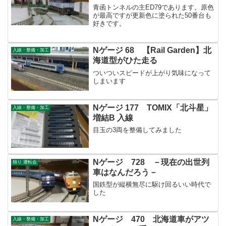
青函トンネルの主ED79であります。原色
が最高ですが更新色に塗られた50番台も
好きです。
Nゲージ 68 【Rail Garden】北
入線・整備・加工
海道型がひた走る
ついついスピードが上がり気味になって
しまいます
Nゲージ 177 TOMIX「北斗星」
入線・整備・加工
増結B 入線
目玉の3両を整備してみました
Nゲージ 728 －現在の出世列
独り 運転会
車はなんだろう－
国鉄型が縦横無尽に駆け回るいい時代で
した
Nゲージ 470 北海道車がアツ
入線・整備・加工