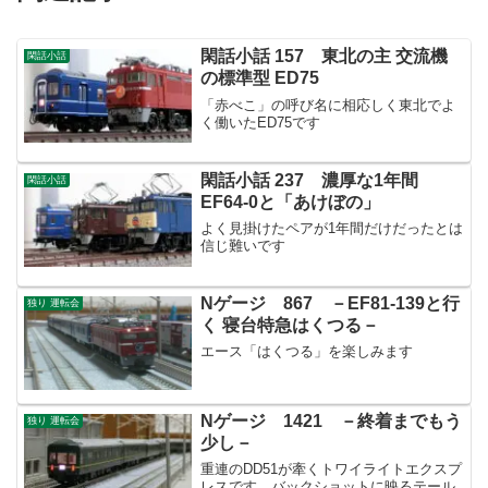
閑話小話 157 東北の主 交流機
閑話小話
の標準型 ED75
「赤べこ」の呼び名に相応しく東北でよ
く働いたED75です
閑話小話 237 濃厚な1年間
閑話小話
EF64-0と「あけぼの」
よく見掛けたペアが1年間だけだったとは
信じ難いです
Nゲージ 867 －EF81-139と行
独り 運転会
く 寝台特急はくつる－
エース「はくつる」を楽しみます
Nゲージ 1421 －終着までもう
独り 運転会
少し－
重連のDD51が牽くトワイライトエクスプ
レスです。バックショットに映るテール