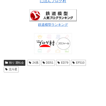
にほんブログ村
鉄道模型ランキング
独り 運転会
24系
DD51
ED79
EF510
北斗星