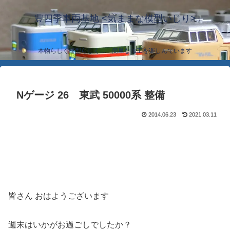
豊四季車両基地 <気ままな模型いじり>
本物らしく模型らしく… 簡単な加工を楽しんでいます
Nゲージ 26 東武 50000系 整備
2014.06.23
2021.03.11
皆さん おはようございます
週末はいかがお過ごしでしたか？