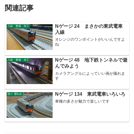
関連記事
Nゲージ 24 まさかの東武電車
入線・整備・加工
入線
オレンジのワンポイントがいいんですよ
ね
Nゲージ 48 地下鉄トンネルで遊
入線・整備・加工
んでみよう
カメラアングルによっていい画が撮れま
す
Nゲージ 134 東武電車いろいろ
独り 運転会
車種の多さが魅力で楽しいです