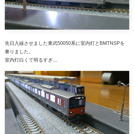
先日入線させました東武50050系に室内灯とBMTNSPを
奢りました。
室内灯白くて明るすぎ…