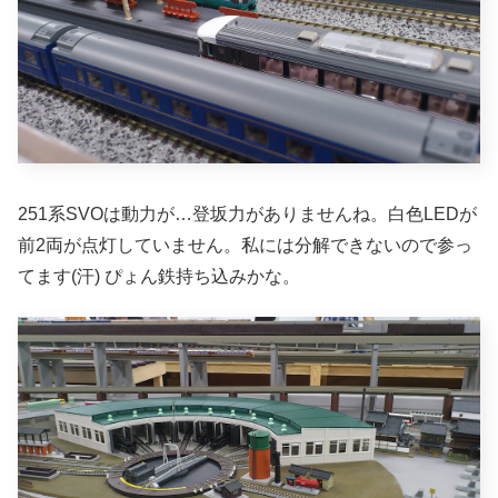
251系SVOは動力が…登坂力がありませんね。白色LEDが
前2両が点灯していません。私には分解できないので参っ
てます(汗) ぴょん鉄持ち込みかな。