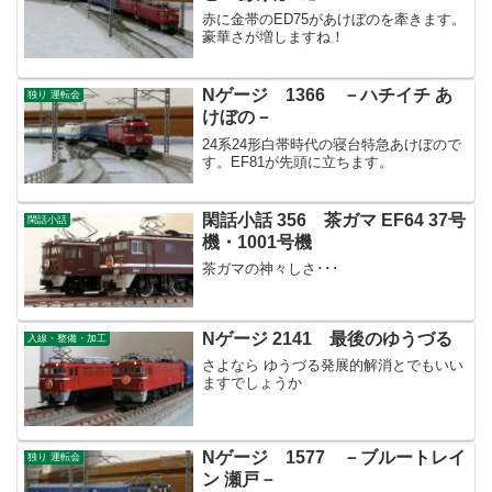
赤に金帯のED75があけぼのを牽きます。
豪華さが増しますね！
Nゲージ 1366 －ハチイチ あ
独り 運転会
けぼの－
24系24形白帯時代の寝台特急あけぼので
す。EF81が先頭に立ちます。
閑話小話 356 茶ガマ EF64 37号
閑話小話
機・1001号機
茶ガマの神々しさ･･･
Nゲージ 2141 最後のゆうづる
入線・整備・加工
さよなら ゆうづる発展的解消とでもいい
ますでしょうか
Nゲージ 1577 －ブルートレイ
独り 運転会
ン 瀬戸－