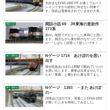
大好きなEF65-1000 PF が牽くブルート
レインですから絶対に外せない列車で
す。現在は電車化されていますが人気の
ある列車でなかなか切符が取れないよう
です。出雲市や高松への需要が大きいん
ですね！
閑話小話 69 JR東海の意欲作
閑話小話
373系
面白い発想でデビューした車両だと思い
ます。残念ながら後が続かなかったです
が･･･しばらく頑張って欲しいです！
Nゲージ 1714 あけぼのを思い
独り 運転会
出す
寝台特急あけぼの上野駅で眺めていたの
を思い出します。乗車は出来ませんでし
たが「青森」と書かれた幕を見てまし
た。
Nゲージ 1393 －また あけぼ
独り 運転会
の－
24系あけぼのです。茶釜ことEF64-1001
が牽いたときを再現してみました。