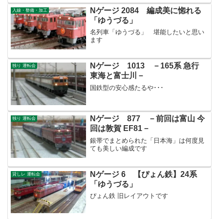
Nゲージ 2084 編成美に惚れる
入線・整備・加工
「ゆうづる」
名列車「ゆうづる」 堪能したいと思い
ます
Nゲージ 1013 －165系 急行
独り 運転会
東海と富士川－
国鉄型の安心感たるや･･･
Nゲージ 877 －前回は富山 今
独り 運転会
回は敦賀 EF81－
銀帯でまとめられた「日本海」は何度見
ても美しい編成です
Nゲージ 6 【ぴょん鉄】24系
貸しレ 運転会
「ゆうづる」
ぴょん鉄 旧レイアウトです