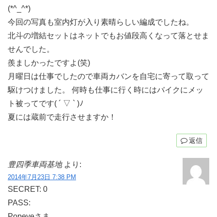
(*^_^*)
今回の写真も室内灯が入り素晴らしい編成でしたね。
北斗の増結セットはネットでもお値段高くなって落とせま
せんでした。
羨ましかったですよ(笑)
月曜日は仕事でしたので車両カバンを自宅に寄って取って
駆けつけました。 何時も仕事に行く時にはバイクにメッ
ト被ってです( ´ ▽ ` )ﾉ
夏には蔵前で走行させますか！
返信
豊四季車両基地
より:
2014年7月23日 7:38 PM
SECRET: 0
PASS:
Popeyeさま