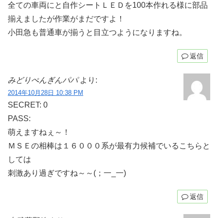
全ての車両にと自作シートＬＥＤを100本作れる様に部品
揃えましたが作業がまだですよ！
小田急も普通車が揃うと目立つようになりますね。
返信
みどりぺんぎんパパ
より:
2014年10月28日 10:38 PM
SECRET: 0
PASS:
萌えますねぇ～！
ＭＳＥの相棒は１６０００系が最有力候補でいるこちらと
しては
刺激あり過ぎですね～～(；一_一)
返信