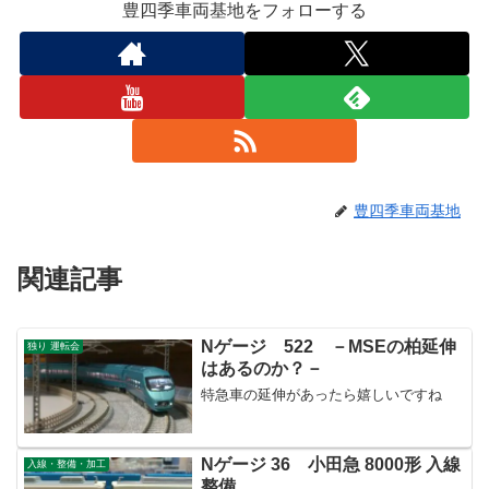
豊四季車両基地をフォローする
豊四季車両基地
関連記事
Nゲージ 522 －MSEの柏延伸
独り 運転会
はあるのか？－
特急車の延伸があったら嬉しいですね
Nゲージ 36 小田急 8000形 入線
入線・整備・加工
整備