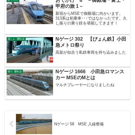
おでかけ 8 －御殿場・富士・
甲府の旅 1－
新宿からMSEで御殿場に向かいます。
313系は初乗車･･･ではなかったです。久
し振りの乗り鉄を堪能してきます！
Nゲージ 302 【ぴょん鉄】小田
貸しレ 運転会
急メトロ祭り
高架が似合う私鉄車両を持ち込みました
Nゲージ 1666 小田急ロマンス
独り 運転会
カー MSEのMとは
マルチプレーヤーになりましたね
Nゲージ 58 MSE 入線整備