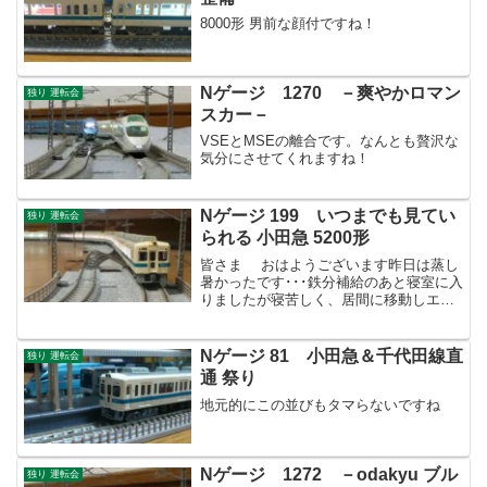
8000形 男前な顔付ですね！
Nゲージ 1270 －爽やかロマン
独り 運転会
スカー－
VSEとMSEの離合です。なんとも贅沢な
気分にさせてくれますね！
Nゲージ 199 いつまでも見てい
独り 運転会
られる 小田急 5200形
皆さま おはようございます昨日は蒸し
暑かったです･･･鉄分補給のあと寝室に入
りましたが寝苦しく、居間に移動しエア
コンつけたまま、いつの間にか寝てまし
た。さすがに身体がダルいし痛いです。
さて昨晩は、蒸し暑い部屋の中で悶々と
Nゲージ 81 小田急＆千代田線直
独り 運転会
しておりました。せ...
通 祭り
地元的にこの並びもタマらないですね
Nゲージ 1272 －odakyu ブル
独り 運転会