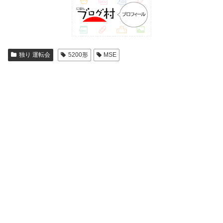
独り 運転会
5200形
MSE