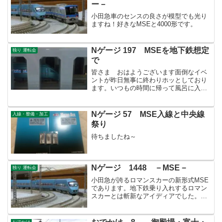
ー－
小田急車のセンスの良さが模型でも光り
ますね！好きなMSEと4000形です。
Nゲージ 197 MSEを地下鉄想定
独り 運転会
で
皆さま おはようございます面倒なイベ
ントが昨日無事に終わりホッとしており
ます。いつもの時間に帰って風呂に入
り、昼に残った今半のすき焼き弁当を2つ
食べ、子供を寝かしつけたら…大人の時
間であります。いつものように鉄分補給
Nゲージ 57 MSE入線と中央線
入線・整備・加工
ですね！6000と600...
祭り
待ちましたね～
Nゲージ 1448 －MSE－
独り 運転会
小田急が誇るロマンスカーの新形式MSE
であります。地下鉄乗り入れするロマン
スカーとは斬新なアイディアでした。模
型もさすがマイクエースな作り込みで
す。
おでかけ