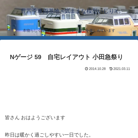
豊四季車両基地 <気ままな模型いじり>
本物らしく模型らしく… 簡単な加工を楽しんでいます
Nゲージ 59 自宅レイアウト 小田急祭り
2014.10.28
2021.03.11
皆さん おはようございます
昨日は暖かく過ごしやすい一日でした。