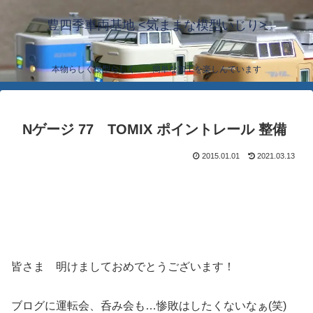
豊四季車両基地 <気ままな模型いじり>
本物らしく模型らしく… 簡単な加工を楽しんでいます
Nゲージ 77 TOMIX ポイントレール 整備
2015.01.01
2021.03.13
皆さま 明けましておめでとうございます！
ブログに運転会、呑み会も…惨敗はしたくないなぁ(笑)