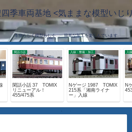
豊四季車両基地 <気ままな模型いじり
本物らしく模型らしく… 簡単な加工を楽しんでいます
閑話小話
入線・整備・加工
入
線
閑話小話 37 TOMIX
Nゲージ 1987 TOMIX
Nゲ
リニューアル！
215系「湘南ライナ
4
455/475系
ー」入線