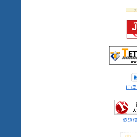
にほ
鉄道