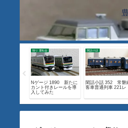
独り 運転会
閑話小話
610 身延線
Nゲージ 1890 新たに
閑話小話 352 常磐
15系が面白
カント付きレールを導
客車普通列車 221レ
入してみた