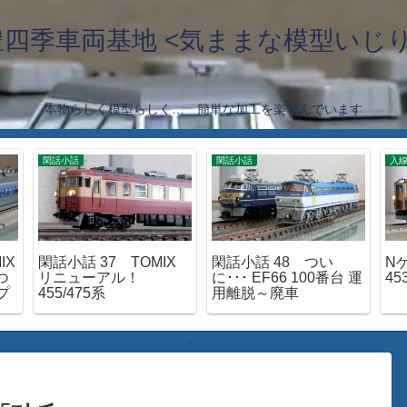
豊四季車両基地 <気ままな模型いじり
本物らしく模型らしく… 簡単な加工を楽しんでいます
閑話小話
閑話小話
入
IX
閑話小話 37 TOMIX
閑話小話 48 つい
Nゲ
つ
リニューアル！
に･･･ EF66 100番台 運
4
プ
455/475系
用離脱～廃車