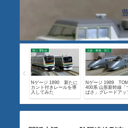
工
独り 運転会
入線・整備・加工
87 TOMIX
Nゲージ 1890 新たに
Nゲージ 1989 TOM
湘南ライナ
カント付きレールを導
400系 山形新幹線「
入してみた
ばさ」グレードアッ