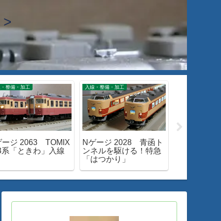
>
線・整備・加工
入線・整備・加工
入線・整備・加工
ージ 2063 TOMIX
Nゲージ 2028 青函ト
Nゲージ 200
53系「ときわ」入線
ンネルを駆ける！特急
EF66-0入
「はつかり」
ツ購入