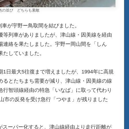
色の並び どちらも素敵
急列車が宇野ー鳥取間を結びました。
優等列車がありましたが、津山線・因美線を経由
陽連絡を果たしました。宇野ー岡山間を「しん
果たしていました。
1日最大5往復まで増えましたが、1994年に高規
めるとたちまち需要が減り、津山線・因美線の線
急行智頭線経由の特急「いなば」に取って代わり
津山市の反発を受け急行「つやま」が残りました
ば」がスーパー化すると、津山線経由より走行距離が