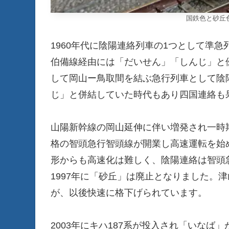
国鉄色と砂丘
1960年代に陰陽連絡列車の1つとして準
伯備線経由には「だいせん」「しんじ」と
して岡山ー鳥取間を結ぶ急行列車として陰
じ」と併結していた時代もあり四国連絡も
山陽新幹線の岡山延伸に伴い増発され一時期
格の智頭急行智頭線が開業し高速運転を始
形からも高速化は難しく、陰陽連絡は智頭
1997年に「砂丘」は廃止となりました。
が、以後快速に格下げられています。
2003年にキハ187系が投入され「いな