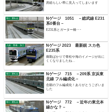
房総らしい帯に見入ってしまいます
Nゲージ 1051 －総武線 E231
独り 運転会
系0番台－
E231系とガーター橋･･･
Nゲージ 2023 最新鋭 スカ色
入線・整備・加工
E235系
痛勤ばかりで青松や海のイメージが出に
くくなりましたね…
Nゲージ 715 －209系 京浜東
独り 運転会
北線 フル編成化－
念願のフル編成化！ありがとうございま
した
Nゲージ 772 －近年の東北本
独り 運転会
線かな？－