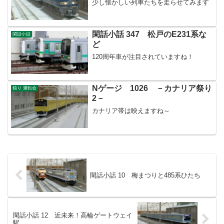
少し懐かしい列車たちを走らせてみます
閑話小話 347 松戸のE231系な
閑話小話
ど
120周年車が注目されていますね！
Nゲージ 1026 －カナリア祭り
独り 運転会
2－
カナリア帯は映えますね～
閑話小話 10 梅まつりと485系ひたち
閑話小話 12 近未来！高輪ゲートウェイ
駅