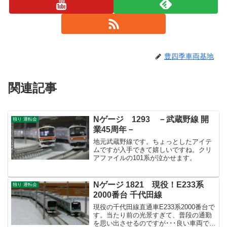
豊四季車両基地
関連記事
Nゲージ 1293 －武蔵野線 開
独り 運転会
業45周年－
地元武蔵野線です。ちょっとしたアイテ
ムですが入手できて嬉しいですね。クリ
アファイルの101系が泣かせます。
Nゲージ 1821 現役！E233系
独り 運転会
2000番台 千代田線
現役の千代田線直通車E233系2000番台で
す。当たり前の光景すぎて、普段の通勤
を思い出させるのですが･･･良い車両で