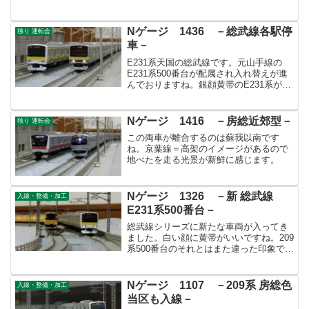
す。
Nゲージ 1436 －総武線各駅停
独り 運転会
車－
E231系天国の総武線です。元山手線の
E231系500番台が配属され入れ替えが進
んでおりますね。銀顔黄帯のE231系が見
られるはあとどのくらいでしょうか？
Nゲージ 1416 －房総近郊型－
独り 運転会
この両車が離合するのは蘇我以南です
ね。京葉線＝高架のイメージがあるので
地べたを走る光景が新鮮に感じます。
Nゲージ 1326 －新 総武線
入線・整備・加工
E231系500番台－
総武線シリーズに新たな車両が入ってき
ました。白い顔に黄帯がいいですね。209
系500番台のそれとはまた違った印象で
す。
Nゲージ 1107 －209系 房総色
入線・整備・加工
当区も入線－