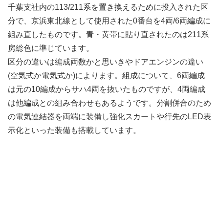
千葉支社内の113/211系を置き換えるために投入された区
分で、京浜東北線として使用された0番台を4両/6両編成に
組み直したものです。青・黄帯に貼り直されたのは211系
房総色に準じています。
区分の違いは編成両数かと思いきやドアエンジンの違い
(空気式か電気式か)によります。組成について、6両編成
は元の10編成からサハ4両を抜いたものですが、4両編成
は他編成との組み合わせもあるようです。分割併合のため
の電気連結器を両端に装備し強化スカートや行先のLED表
示化といった装備も搭載しています。