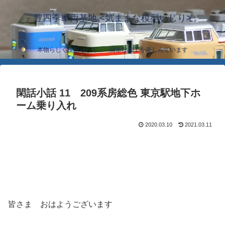
豊四季車両基地 <気ままな模型いじり>
本物らしく模型らしく… 簡単な加工を楽しんでいます
閑話小話 11 209系房総色 東京駅地下ホ
ーム乗り入れ
2020.03.10
2021.03.11
皆さま おはようございます