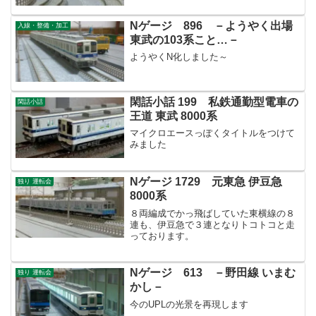
Nゲージ 896 －ようやく出場
入線・整備・加工
東武の103系こと…－
ようやくN化しました～
閑話小話 199 私鉄通勤型電車の
閑話小話
王道 東武 8000系
マイクロエースっぽくタイトルをつけて
みました
Nゲージ 1729 元東急 伊豆急
独り 運転会
8000系
８両編成でかっ飛ばしていた東横線の８
連も、伊豆急で３連となりトコトコと走
っております。
Nゲージ 613 －野田線 いまむ
独り 運転会
かし－
今のUPLの光景を再現します