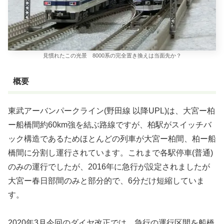
見慣れたこの光景 8000系の完全置き換えは当面先か？
概要
東武アーバンパークライン(野田線 以降UPL)は、大宮ー柏
ー船橋間約60km強を結ぶ路線ですが、柏駅がスイッチバ
ック構造であるためほとんどの列車が大宮ー柏間、柏ー船
橋間に分割し運行されています。これまで各駅停車(普通)
のみの運行でしたが、2016年に急行が設定されましたが
大宮ー春日部間のみと部分的で、6分だけ短縮していま
す。
2020年3月今回のダイヤ改正では、急行の運行区間を船橋