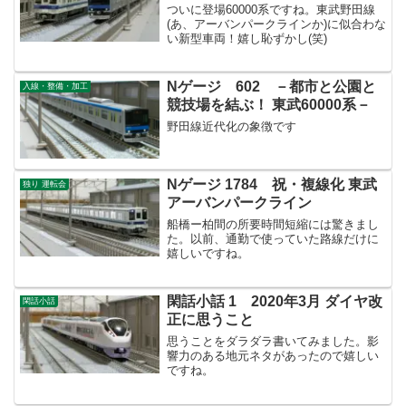
ついに登場60000系ですね。東武野田線
(あ、アーバンパークラインか)に似合わな
い新型車両！嬉し恥ずかし(笑)
Nゲージ 602 －都市と公園と
入線・整備・加工
競技場を結ぶ！ 東武60000系－
野田線近代化の象徴です
Nゲージ 1784 祝・複線化 東武
独り 運転会
アーバンパークライン
船橋ー柏間の所要時間短縮には驚きまし
た。以前、通勤で使っていた路線だけに
嬉しいですね。
閑話小話 1 2020年3月 ダイヤ改
閑話小話
正に思うこと
思うことをダラダラ書いてみました。影
響力のある地元ネタがあったので嬉しい
ですね。