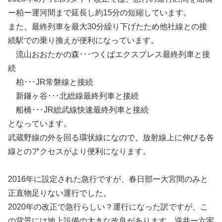
ー柏ー運河間まで延長し約15分の短縮しています。
また、最終列車を最大30分繰り下げたため他社線との接
続駅での乗り換えが便利になっています。
流山おおたかの森･･･つくばエクスプレス最終列車と接
続
柏･･･JR常磐線と接続
新鎌ヶ谷･･･北総線最終列車と接続
船橋･･･JR総武線快速最終列車と接続
となっています。
武蔵野線の外を回る環状線になので、放射線上に伸びる各
線とのアクセスがより便利になります。
2016年に設定された急行ですが、春日部ー大宮間のみと
正直物足りない運行でした。
2020年の改正で急行らしい？運行になった訳ですが、こ
の背景には地上設備の大きな改良があります。逆井ー六実