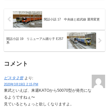
閑話小話 17 中央線と総武線 運用変更
閑話小話 19 リニューアル踊り子 E257
系
コメント
ビスタ２世
より:
2020年3月19日 2:15 PM
東武といえば、来週KATOから50070型が発売にな
るようですねぇ〜
見ているとちょっと欲しくなりますよ。