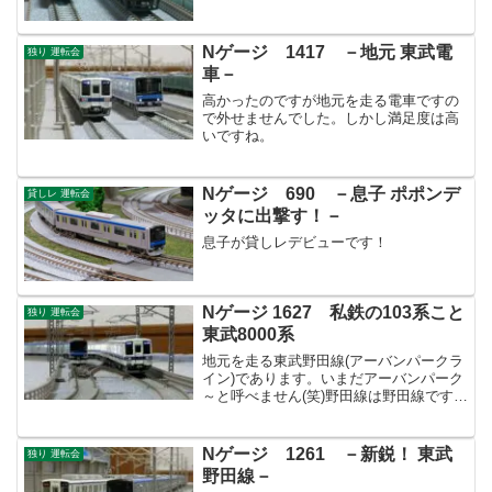
Nゲージ 1417 －地元 東武電
独り 運転会
車－
高かったのですが地元を走る電車ですの
で外せませんでした。しかし満足度は高
いですね。
Nゲージ 690 －息子 ポポンデ
貸しレ 運転会
ッタに出撃す！－
息子が貸しレデビューです！
Nゲージ 1627 私鉄の103系こと
独り 運転会
東武8000系
地元を走る東武野田線(アーバンパークラ
イン)であります。いまだアーバンパーク
～と呼べません(笑)野田線は野田線です
よ！
Nゲージ 1261 －新鋭！ 東武
独り 運転会
野田線－