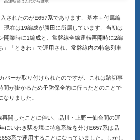
 高運転台は先代から継承
して投入されたのがE657系であります。基本＋付属編
、現在は19編成が勝田に所属しています。当初は
ン開業時に1編成と、常磐線全線運転再開時に2編
ち」「ときわ」で運用され、常磐線内の特急列車
にカバーが取り付けられたのですが、これは踏切事
は時間が掛かるため予防保全的に行ったとのことで
になりました。
全線再開したことに伴い、品川・上野ー仙台間の運
年にいわき駅を境に特急系統を分けE657系は品
653系で運用することになっていました。しかし