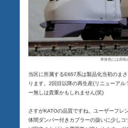
車体色には赤味
当区に所属するE657系は製品化当初のま
ります。2回目以降の再生産(リニューアル
ー無しは貴重かもしれません(笑)
さすがKATOの品質ですね。ユーザーフレ
体間ダンパー付きカプラーの扱いに少しコ