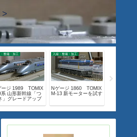
>
線・整備・加工
入線・整備・加工
閑話小話
ージ 1989 TOMIX
Nゲージ 1860 TOMIX
閑話小話 47
00系 山形新幹線「つ
M-13 新モーターを試す
形金帯「出
さ」グレードアップ
みる