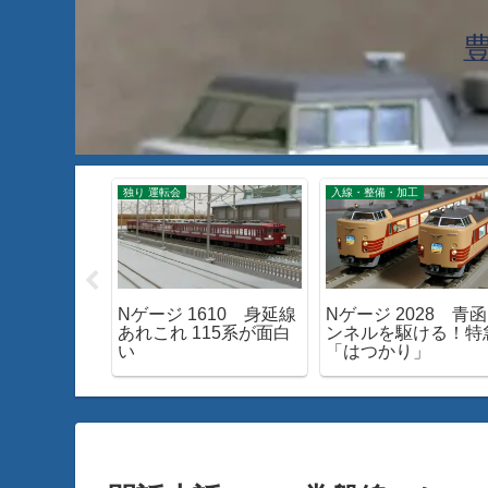
独り 運転会
入線・整備・加工
 TOMIX
Nゲージ 1610 身延線
Nゲージ 2028 青
ル！
あれこれ 115系が面白
ンネルを駆ける！特
い
「はつかり」