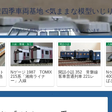
豊四季車両基地 <気ままな模型いじり
本物らしく模型らしく… 簡単な加工を楽しんでいます
入線・整備・加工
閑話小話
入
函ト
Nゲージ 1987 TOMIX
閑話小話 352 常磐線
Nゲ
急
215系「湘南ライナ
客車普通列車 221レ
4
ー」入線
ば