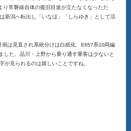
より常磐線自体の復旧目途が立たなくなったた
系は新潟へ転出し「いなほ」「しらゆき」として活
計画は見直され系統分けは白紙化、E657系10両編
りました。品川・上野から乗り通す乗客は少ないと
文字が見られるのは嬉しいことですね。