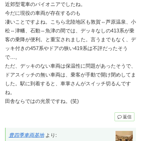
近郊型電車のパイオニアでしたね。
今だに現役の車両が存在するのも
凄いことですよね。こちら北陸地区も敦賀⇔芦原温泉、小
松⇔津幡、石動⇔魚津の間では、デッキなしの413系が乗
客の乗降が便利。と重宝されました。言うまでもなく、デ
ッキ付きの457系やドアの狭い419系は不評だったそう
で…。
ただ、デッキのない車両は保温性に問題があったそうで、
ドアスイッチの無い車両は、乗客が手動で開け閉めしてま
した。駅に到着すると、車掌さんがスイッチ切るんです
ね。
田舎ならではの光景ですね。(笑)
返信
豊四季車両基地
より: