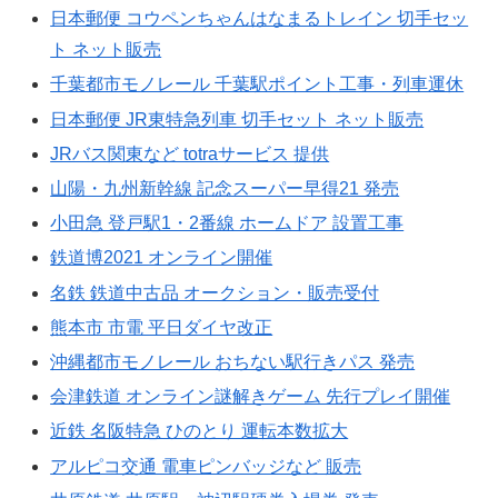
日本郵便 コウペンちゃんはなまるトレイン 切手セッ
ト ネット販売
千葉都市モノレール 千葉駅ポイント工事・列車運休
日本郵便 JR東特急列車 切手セット ネット販売
JRバス関東など totraサービス 提供
山陽・九州新幹線 記念スーパー早得21 発売
小田急 登戸駅1・2番線 ホームドア 設置工事
鉄道博2021 オンライン開催
名鉄 鉄道中古品 オークション・販売受付
熊本市 市電 平日ダイヤ改正
沖縄都市モノレール おちない駅行きパス 発売
会津鉄道 オンライン謎解きゲーム 先行プレイ開催
近鉄 名阪特急 ひのとり 運転本数拡大
アルピコ交通 電車ピンバッジなど 販売