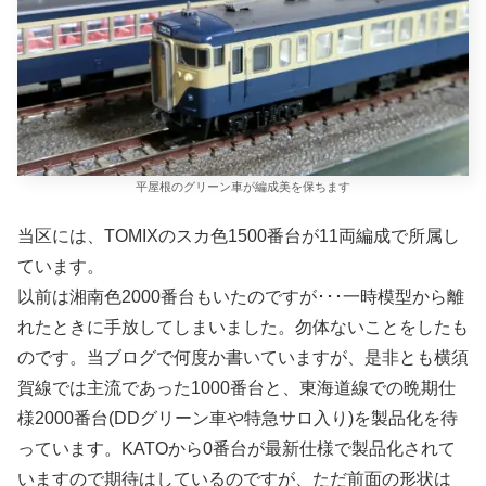
平屋根のグリーン車が編成美を保ちます
当区には、TOMIXのスカ色1500番台が11両編成で所属し
ています。
以前は湘南色2000番台もいたのですが･･･一時模型から離
れたときに手放してしまいました。勿体ないことをしたも
のです。当ブログで何度か書いていますが、是非とも横須
賀線では主流であった1000番台と、東海道線での晩期仕
様2000番台(DDグリーン車や特急サロ入り)を製品化を待
っています。KATOから0番台が最新仕様で製品化されて
いますので期待はしているのですが、ただ前面の形状は