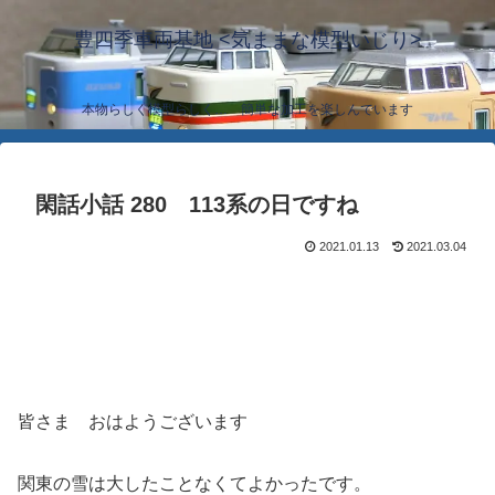
豊四季車両基地 <気ままな模型いじり>
本物らしく模型らしく… 簡単な加工を楽しんでいます
閑話小話 280 113系の日ですね
2021.01.13
2021.03.04
皆さま おはようございます
関東の雪は大したことなくてよかったです。