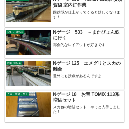
賀線 室内灯作業
国鉄型が仕上がってくると嬉しくなりま
す！
Nゲージ 533 －またぴょん鉄
貸しレ 運転会
に行く－
都会的なレイアウトが好きです
Nゲージ 125 エメグリとスカの
独り 運転会
離合
意外にも接点があるんですよ
Nゲージ 18 お宝 TOMIX 113系
入線・整備・加工
増結セット
スカ色の増結セット やっと入手しまし
た！