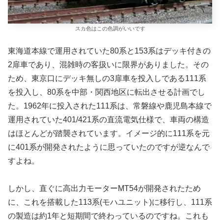
スカ色はこの色調がいいです
東海道本線で運用されていた80系と153系はデッキ付きの
2扉車であり、混雑時の客扱いに限界がありました。その
ため、東京口にデッキ無しの3扉車を投入しである111系
を投入し、80系を中部・関西地区に転出させる計画でし
た。1962年に投入された111系は、常磐線や鹿児島本線で
運用されていた401/421系の直流電気仕様で、車両の構造
はほとんどが踏襲されています。イメージ的に111系を元
に401系が開発されたように思っていたのですが逆なんで
すよね。
しかし、直ぐに高出力モーターMT54が開発されたため
に、これを搭載した113系(モハユニット)に移行し、111系
の製造は約1年と短期間で終わっているのですね。これも