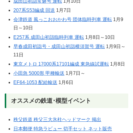
成田山初詣常磐号 運転
1月10日
207系S53編成 回送
1月7日
会津鉄道 風っこおおかわ号 団体臨時列車 運転
1月9
日～10日
E257系 成田山初詣臨時列車 運転
1月8日～10日
早春成田初詣号・成田山初詣横須賀号 運転
1月9日～
11日
東京メトロ 17000系17101編成 東急線試運転
1月8日
小田急 5000形 甲種輸送
1月7日～
EF64-1053 配給輸送
1月6日
オススメの鉄道･模型イベント
秩父鉄道 秩父三大氷柱ヘッドマーク 掲出
日本郵便 特急ラビュー 切手セット ネット販売