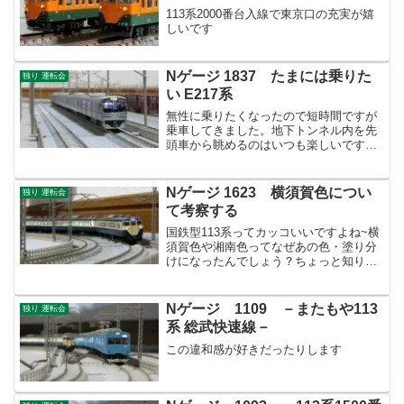
113系2000番台入線で東京口の充実が嬉
しいです
Nゲージ 1837 たまには乗りた
独り 運転会
い E217系
無性に乗りたくなったので短時間ですが
乗車してきました。地下トンネル内を先
頭車から眺めるのはいつも楽しいです
ね！
Nゲージ 1623 横須賀色につい
独り 運転会
て考察する
国鉄型113系ってカッコいいですよね~横
須賀色や湘南色ってなぜあの色・塗り分
けになったんでしょう？ちょっと知りた
くなりました。
Nゲージ 1109 －またもや113
独り 運転会
系 総武快速線－
この違和感が好きだったりします