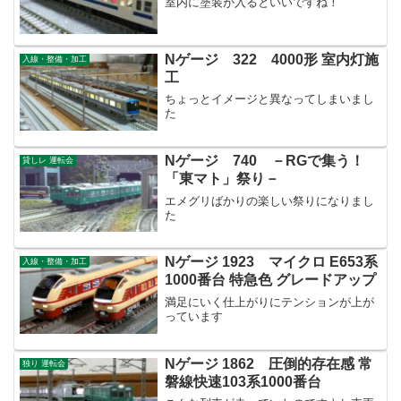
室内に塗装が入るといいですね！
Nゲージ 322 4000形 室内灯施
入線・整備・加工
工
ちょっとイメージと異なってしまいまし
た
Nゲージ 740 －RGで集う！
貸しレ 運転会
「東マト」祭り－
エメグリばかりの楽しい祭りになりまし
た
Nゲージ 1923 マイクロ E653系
入線・整備・加工
1000番台 特急色 グレードアップ
満足にいく仕上がりにテンションが上が
っています
Nゲージ 1862 圧倒的存在感 常
独り 運転会
磐線快速103系1000番台