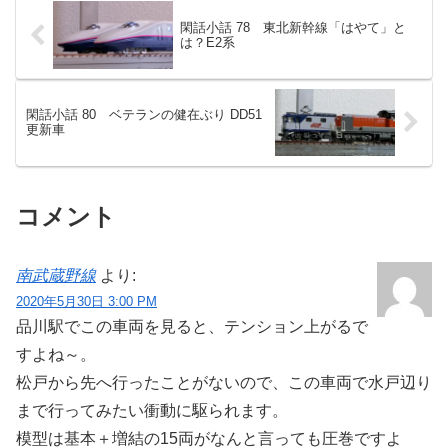
閑話小話 78 東北新幹線「はやて」と
は？E2系
閑話小話 80 ベテランの健在ぶり DD51
更新車
コメント
南武蔵野線
より:
2020年5月30日 3:00 PM
品川駅でこの車両を見ると、テンション上がるで
すよね～。
松戸から先へ行ったことがないので、この車両で水戸辺り
まで行ってみたい衝動に駆られます。
模型は基本＋増結の15両がなんと言っても圧巻ですよ