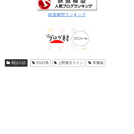
鉄道模型ランキング
閑話小話
E531系
上野東京ライン
常磐線