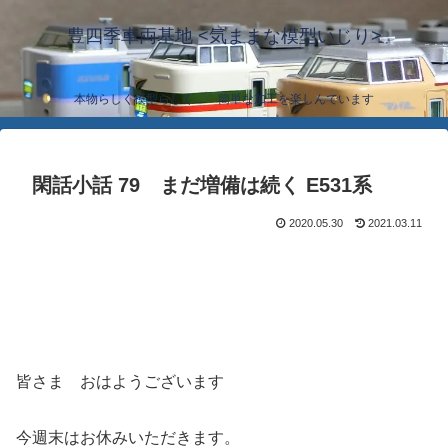
豊四季車両基地 <気ままな模型いじり>
本物らしく模型らしく… 簡単な加工を楽しんでいます
閑話小話 79 まだ増備は続く E531系
2020.05.30
2021.03.11
皆さま おはようございます
今週末はお休みいただきます。