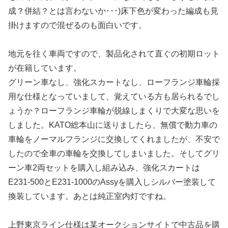
成？併結？とは言わないか･･･)床下色が変わった編成も見
掛けますので混ぜるのも面白いです。
地元を往く車両ですので、製品化されて直ぐの初期ロット
が在籍しています。
グリーン車なし、強化スカートなし、ローフランジ車輪採
用な仕様となっていまして、覚えている方も居られるでし
ょうか？ローフランジ車輪が脱線しまくりで大変な思いを
しました。KATO総本山に送りましたら、無償で動力車の
車輪をノーマルフランジに交換してくれましたが、不安で
したので全車の車輪を交換してしまいました。そしてグリ
ーン車2両セットを購入し組み込み、強化スカートは
E231-500とE231-1000のAssyを購入しシルバー塗装して
換装しています。あとは純正室内灯ですね。
上野東京ライン仕様は某オークションサイトで中古品を購