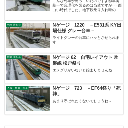
こんな列車が走っていたのですよね車両
統一で合理化を図るのは当然ですが･･･面
白い時代でした。地下鉄乗り入れ時のエ
ピソードがスゴいですね。
Nゲージ 1220 －E531系 KY出
独り 運転会
場仕様 グレー台車－
ライトグレーの台車にハッとさせられま
す
Nゲージ 62 自宅レイアウト 常
独り 運転会
磐線 松戸祭り
エメグリがいないと始まりませんね
Nゲージ 723 －EF64祭り「死
入線・整備・加工
神」－
あまり呼ばれたくないでしょうね～