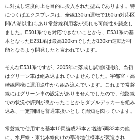
に対抗し速度向上を目的に投入された型式であります。特
につくばエクスプレスは、全線130km運転で160km対応区
間(八潮以北)もあり常磐線利用客が流れる可能性を懸念し
ました。E501系でも対応できないことから、E531系の基
本となったE231系は最高120kmでしたが130km運転が可
能となるよう開発したと言われています。
そんなE531系ですが、2005年に落成し試運転開始、当初
はグリーン車は組み込まれていませんでした。宇都宮・高
崎線同様に運用途中から組み込んでいます。これまで常磐
線にはグリーン車の設定がありませんでしたので、他路線
での状況や評判が良かったことからダブルデッカーを組み
込み、一定期間を普通車扱いとして周知を図っています。
常磐線で使用する基本10両編成26本と増結5両33本の他
に、水戸線・東北本線向けの寒冷地仕様車が製造され