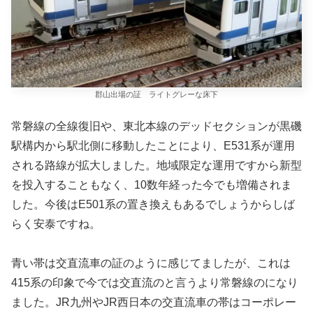
郡山出場の証 ライトグレーな床下
常磐線の全線復旧や、東北本線のデッドセクションが黒磯
駅構内から駅北側に移動したことにより、E531系が運用
される路線が拡大しました。地域限定な運用ですから新型
を投入することもなく、10数年経った今でも増備されま
した。今後はE501系の置き換えもあるでしょうからしば
らく安泰ですね。
青い帯は交直流車の証のように感じてましたが、これは
415系の印象で今では交直流のと言うより常磐線のになり
ました。JR九州やJR西日本の交直流車の帯はコーポレー