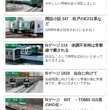
ややこしい呼称があり混乱しました
閑話小話 347 松戸のE231系な
閑話小話
ど
120周年車が注目されていますね！
Nゲージ 114 体調不良時は常磐
独り 運転会
線で癒される
好きなことして時間を忘れたいときって
ありますよね
Nゲージ 1829 仙台に向けて
独り 運転会
全線開通に向けて着々と準備が進む常磐
線です。乗りに行きたいですね。
Nゲージ 607 －TOMIX 415系
入線・整備・加工
のHG化－