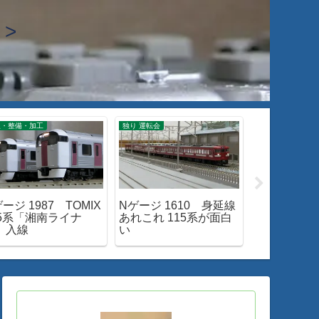
>
線・整備・加工
独り 運転会
閑話小話
ージ 1987 TOMIX
Nゲージ 1610 身延線
閑話小話 3
15系「湘南ライナ
あれこれ 115系が面白
客車普通列車
」入線
い