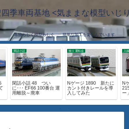
豊四季車両基地 <気ままな模型いじり
本物らしく模型らしく… 簡単な加工を楽しんでいます
閑話小話
独り 運転会
入
5
閑話小話 48 つい
Nゲージ 1890 新たに
Nゲ
て
に･･･ EF66 100番台 運
カント付きレールを導
2
用離脱～廃車
入してみた
ー