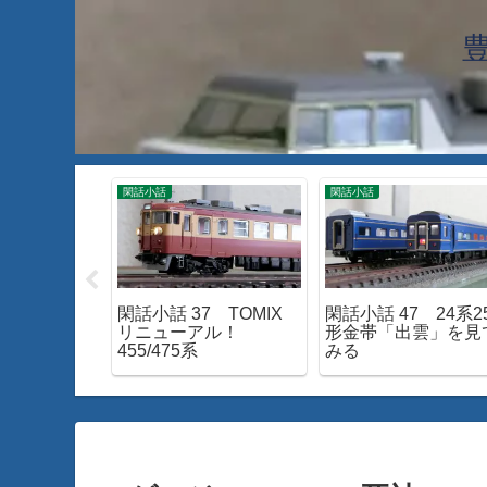
工
閑話小話
閑話小話
63 TOMIX
閑話小話 37 TOMIX
閑話小話 47 24系2
ときわ」入線
リニューアル！
形金帯「出雲」を見
455/475系
みる