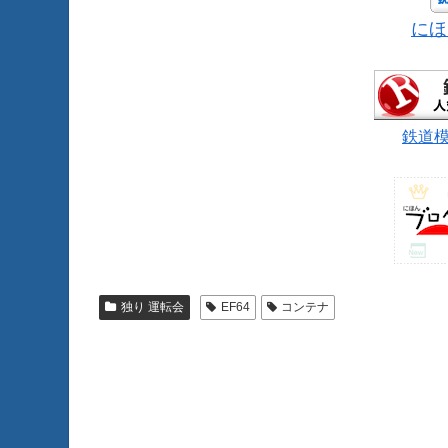
にほ
鉄道
独り 運転会
EF64
コンテナ