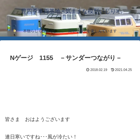
豊四季車両基地 <気ままな模型いじり>
本物らしく模型らしく… 簡単な加工を楽しんでいます
Nゲージ 1155 －サンダーつながり－
2018.02.19
2021.04.25
皆さま おはようございます
連日寒いですね･･･風が冷たい！