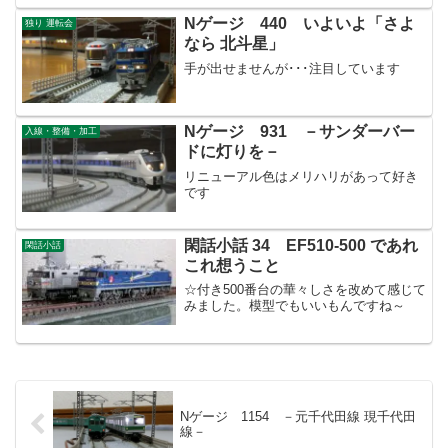
Nゲージ 440 いよいよ「さよ
独り 運転会
なら 北斗星」
手が出せませんが･･･注目しています
Nゲージ 931 －サンダーバー
入線・整備・加工
ドに灯りを－
リニューアル色はメリハリがあって好き
です
閑話小話 34 EF510-500 であれ
閑話小話
これ想うこと
☆付き500番台の華々しさを改めて感じて
みました。模型でもいいもんですね～
Nゲージ 1154 －元千代田線 現千代田
線－