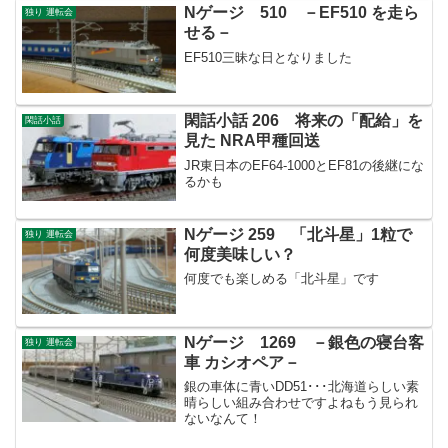
Nゲージ 510 －EF510 を走ら
独り 運転会
せる－
EF510三昧な日となりました
閑話小話 206 将来の「配給」を
閑話小話
見た NRA甲種回送
JR東日本のEF64-1000とEF81の後継にな
るかも
Nゲージ 259 「北斗星」1粒で
独り 運転会
何度美味しい？
何度でも楽しめる「北斗星」です
Nゲージ 1269 －銀色の寝台客
独り 運転会
車 カシオペア－
銀の車体に青いDD51･･･北海道らしい素
晴らしい組み合わせですよねもう見られ
ないなんて！