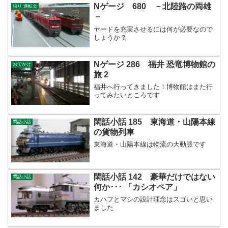
Nゲージ 680 －北陸路の両雄
独り 運転会
－
ヤードを充実させるには何が必要なので
しょうか？
Nゲージ 286 福井 恐竜博物館の
おでかけ
旅 2
福井へ行ってきました！博物館はまた行
ってみたいところです
閑話小話 185 東海道・山陽本線
閑話小話
の貨物列車
東海道・山陽本線は物流の大動脈です
閑話小話 142 豪華だけではない
閑話小話
何か･･･ 「カシオペア」
カハフとマシの設計理念はスゴいと思い
ました