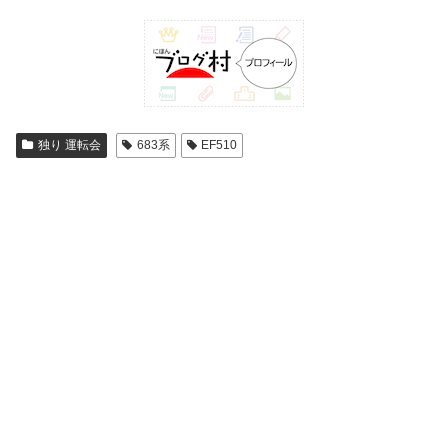
独り 運転会
683系
EF510