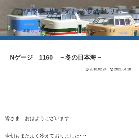
豊四季車両基地 <気ままな模型いじり>
本物らしく模型らしく… 簡単な加工を楽しんでいます
Nゲージ 1160 －冬の日本海－
2018.02.24
2021.04.18
皆さま おはようございます
今朝もまたよく冷えておりました･･･