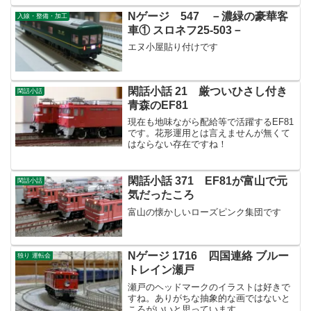
Nゲージ 547 －濃緑の豪華客
入線・整備・加工
車① スロネフ25-503－
エヌ小屋貼り付けです
閑話小話 21 厳ついひさし付き
閑話小話
青森のEF81
現在も地味ながら配給等で活躍するEF81
です。花形運用とは言えませんが無くて
はならない存在ですね！
閑話小話 371 EF81が富山で元
閑話小話
気だったころ
富山の懐かしいローズピンク集団です
Nゲージ 1716 四国連絡 ブルー
独り 運転会
トレイン瀬戸
瀬戸のヘッドマークのイラストは好きで
すね。ありがちな抽象的な画ではないと
ころがいいと思っています。