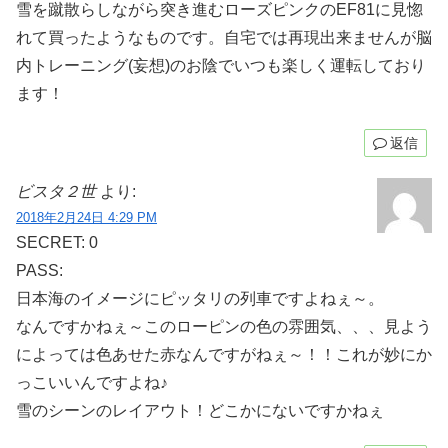
雪を蹴散らしながら突き進むローズピンクのEF81に見惚
れて買ったようなものです。自宅では再現出来ませんが脳
内トレーニング(妄想)のお陰でいつも楽しく運転しており
ます！
返信
ビスタ２世
より:
2018年2月24日 4:29 PM
SECRET: 0
PASS:
日本海のイメージにピッタリの列車ですよねぇ～。
なんですかねぇ～このローピンの色の雰囲気、、、見よう
によっては色あせた赤なんですがねぇ～！！これが妙にか
っこいいんですよね♪
雪のシーンのレイアウト！どこかにないですかねぇ