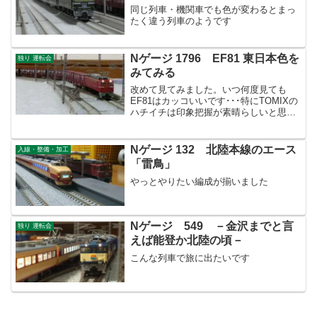
同じ列車・機関車でも色が変わるとまっ
たく違う列車のようです
Nゲージ 1796 EF81 東日本色を
独り 運転会
みてみる
改めて見てみました。いつ何度見ても
EF81はカッコいいです･･･特にTOMIXの
ハチイチは印象把握が素晴らしいと思い
ますね
Nゲージ 132 北陸本線のエース
入線・整備・加工
「雷鳥」
やっとやりたい編成が揃いました
Nゲージ 549 －金沢までと言
独り 運転会
えば能登か北陸の頃－
こんな列車で旅に出たいです