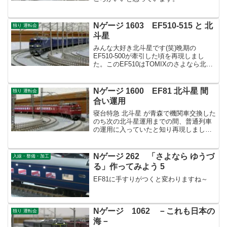
Nゲージ 1603 EF510-515 と 北
独り 運転会
斗星
みんな大好き北斗星です(笑)晩期の
EF510-500が牽引した頃を再現しまし
た。このEF510はTOMIXのさよなら北斗
星のバラし品であります。
Nゲージ 1600 EF81 北斗星 間
独り 運転会
合い運用
寝台特急 北斗星 が青森で機関車交換した
のち次の北斗星運用までの間、普通列車
の運用に入っていたと知り再現しまし
た。
Nゲージ 262 「さよなら ゆうづ
入線・整備・加工
る」作ってみよう 5
EF81に手すりがつくと変わりますね～
Nゲージ 1062 －これも日本の
独り 運転会
海－