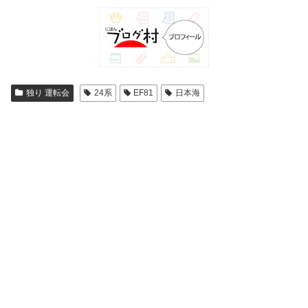
独り 運転会
24系
EF81
日本海