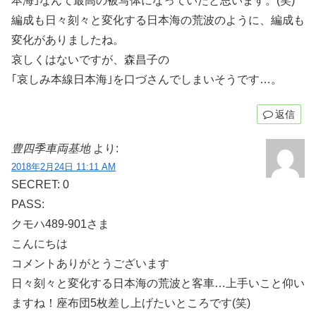
本海｣なんて最高の被写体になっていたと思います。(笑)
編成も日々刻々と変化する日本海の荒波のように、編成も
変化がありましたね。
哀しくはないですが、森昌子の
｢哀しみ本線日本海｣を口づさんでしまいそうです…。
返信
豊四季車両基地
より:
2018年2月24日 11:11 AM
SECRET: 0
PASS:
クモハ489-901さま
こんにちは
コメントありがとうございます
日々刻々と変化する日本海の荒波と客車…上手いこと仰い
ますね！座布団5枚差し上げたいところです(笑)