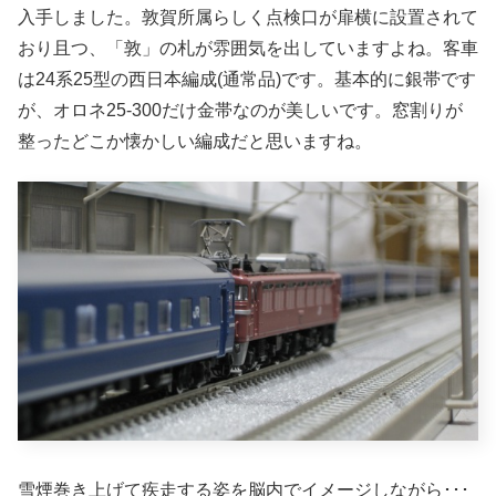
入手しました。敦賀所属らしく点検口が扉横に設置されて
おり且つ、「敦」の札が雰囲気を出していますよね。客車
は24系25型の西日本編成(通常品)です。基本的に銀帯です
が、オロネ25-300だけ金帯なのが美しいです。窓割りが
整ったどこか懐かしい編成だと思いますね。
雪煙巻き上げて疾走する姿を脳内でイメージしながら･･･