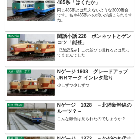
485系「はくたか」
同じ485系とは思えないような3000番台
です。名車485系への想いが感じられます
ね。
閑話小話 228 ボンネットとゲン
閑話小話
コツ「能登」
【追記済み】この並びで撮れるとは思っ
てませんでした
Nゲージ 1908 グレードアップ
入線・整備・加工
JNRマーク インレタ貼り
少しずつ少しずつ･･･
Nゲージ 1028 －北陸新幹線の
独り 運転会
ルーツ？－
こんな離合は見られたのでしょうか？
Nゲージ 1373 －かがやき代走
独り 運転会