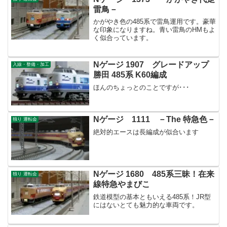
雷鳥－
かがやき色の485系で雷鳥運用です。豪華
な印象になりますね。青い雷鳥のHMもよ
く似合っています。
Nゲージ 1907 グレードアップ
入線・整備・加工
勝田 485系 K60編成
ほんのちょっとのことですが･･･
Nゲージ 1111 －The 特急色－
独り 運転会
絶対的エースは長編成が似合います
Nゲージ 1680 485系三昧！在来
独り 運転会
線特急やまびこ
鉄道模型の基本ともいえる485系！JR型
にはないとても魅力的な車両です。