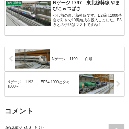
Nゲージ 1797 東北線幹線 やま
独り 運転会
びこ＆つばさ
少し前の東北新幹線です。E2系は1000番
台が好きで10両編成を投入しました。E3
系との併結はマストですね！
Nゲージ 1190 －白鷺－
Nゲージ 1192 －EF64-1000とタキ
1000－
コメント
屋根裏の住人
より: