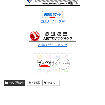
にほんブログ村
鉄道模型ランキング
独り 運転会
485系
やまびこ