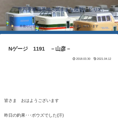
豊四季車両基地 <気ままな模型いじり>
本物らしく模型らしく… 簡単な加工を楽しんでいます
Nゲージ 1191 －山彦－
2018.03.30
2021.04.12
皆さま おはようございます
昨日の釣果･･･ボウズでした(汗)