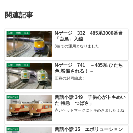
関連記事
Nゲージ 332 485系3000番台
入線・整備・加工
「白鳥」入線
8連での運用となりました
Nゲージ 741 －485系 ひたち
入線・整備・加工
色 増備される！－
圧巻の14両編成！
閑話小話 349 子供心がトキめい
閑話小話
た 特急「つばさ」
赤いヘッドマークにトキめきましたよね
閑話小話 35 エボリューション
閑話小話