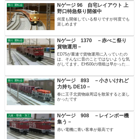
Nゲージ 96 自宅レイアウト 上
独り 運転会
野口特急祭り開催中
何度も開催している祭りですが何度でも
楽しめます
Nゲージ 1370 －赤べこ祭り
独り 運転会
貨物運用－
ED75が重連で貨物運用に入っていたの
は、そんなに昔のことではないような気
がしてます。EH500の増殖は早かったで
すね。。。
Nゲージ 893 －小さいけれど
独り 運転会
力持ち DE10－
春に王子北貨物線周辺を散策すると楽し
かったです
Nゲージ 908 －レインボー機
入線・整備・加工
集う－
赤い電機に青い客車が最高です