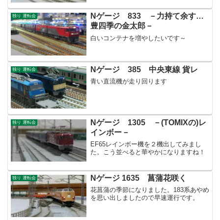
Nゲージ 833 －力持て余す…
独り 運転会
豊四季の金太郎－
白いコンテナを増やしたいです～
Nゲージ 385 中央東線 貨レ
独り 運転会
青い直流機が走り回ります
Nゲージ 1305 －(TOMIXの)レ
独り 運転会
インボー－
EF65レインボー機を２機出してみまし
た。こう並べると華やかになりますね！
Nゲージ 1635 菖蒲花咲く
独り 運転会
花菖蒲の季節になりました。183系あやめ
を思い出しましたので早速運行です。