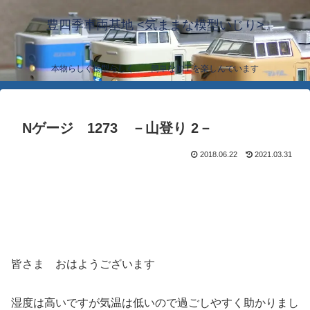
豊四季車両基地 <気ままな模型いじり>
本物らしく模型らしく… 簡単な加工を楽しんでいます
Nゲージ 1273 －山登り 2－
2018.06.22
2021.03.31
皆さま おはようございます
湿度は高いですが気温は低いので過ごしやすく助かりまし