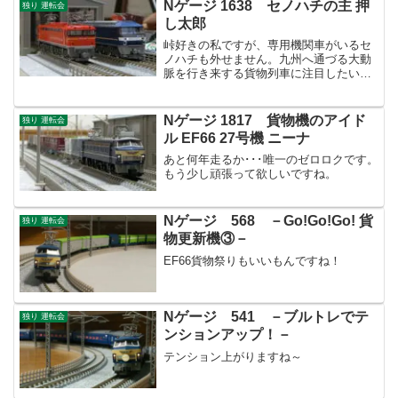
Nゲージ 1638 セノハチの主 押
独り 運転会
し太郎
峠好きの私ですが、専用機関車がいるセ
ノハチも外せません。九州へ通づる大動
脈を行き来する貨物列車に注目したいと
思います。
Nゲージ 1817 貨物機のアイド
独り 運転会
ル EF66 27号機 ニーナ
あと何年走るか･･･唯一のゼロロクです。
もう少し頑張って欲しいですね。
Nゲージ 568 －Go!Go!Go! 貨
独り 運転会
物更新機③－
EF66貨物祭りもいいもんですね！
Nゲージ 541 －ブルトレでテ
独り 運転会
ンションアップ！－
テンション上がりますね～