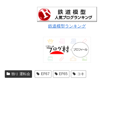
鉄道模型ランキング
独り 運転会
EF67
EF65
コキ