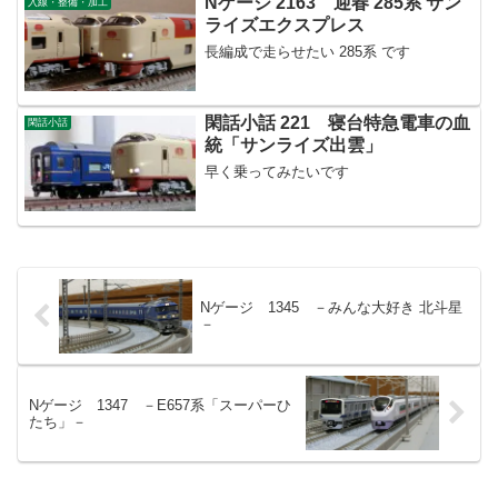
Nゲージ 2163 迎春 285系 サン
入線・整備・加工
ライズエクスプレス
長編成で走らせたい 285系 です
閑話小話 221 寝台特急電車の血
閑話小話
統「サンライズ出雲」
早く乗ってみたいです
Nゲージ 1345 －みんな大好き 北斗星
－
Nゲージ 1347 －E657系「スーパーひ
たち」－