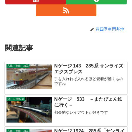
豊四季車両基地
関連記事
Nゲージ 143 285系 サンライズ
入線・整備・加工
エクスプレス
手を入れれば入れるほど愛着が湧くもの
ですね
Nゲージ 533 －またぴょん鉄
貸しレ 運転会
に行く－
都会的なレイアウトが好きです
Nゲージ 1924 285系「サンライ
入線・整備・加工