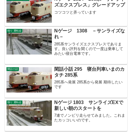
ズエクスプレス」グレードアップ
コツコツと弄っています
Nゲージ 1308 －サンライズな
独り 運転会
れ－
285系サンライズエクスプレスでありま
す。良い評判を聞くので一度は乗車して
みたい寝台電車です。
閑話小話 295 寝台列車いまのカ
閑話小話
タチ 285系
285系へ発展 285系から発展 期待したい
です
Nゲージ 1803 サンライズEXで
独り 運転会
新しい朝のスタートを
7連でノンビリ走らせてみました。これま
たカッコいいのです。