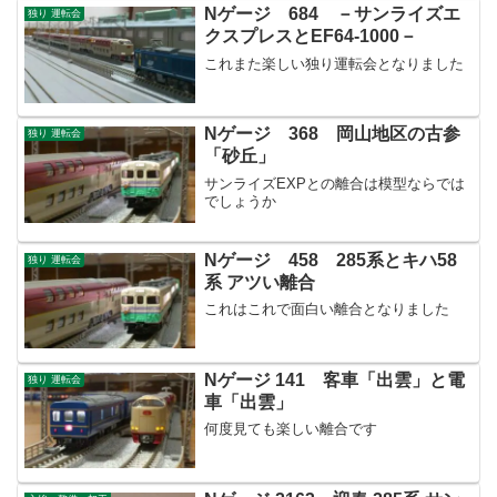
Nゲージ 684 －サンライズエ
独り 運転会
クスプレスとEF64-1000－
これまた楽しい独り運転会となりました
Nゲージ 368 岡山地区の古参
独り 運転会
「砂丘」
サンライズEXPとの離合は模型ならでは
でしょうか
Nゲージ 458 285系とキハ58
独り 運転会
系 アツい離合
これはこれで面白い離合となりました
Nゲージ 141 客車「出雲」と電
独り 運転会
車「出雲」
何度見ても楽しい離合です