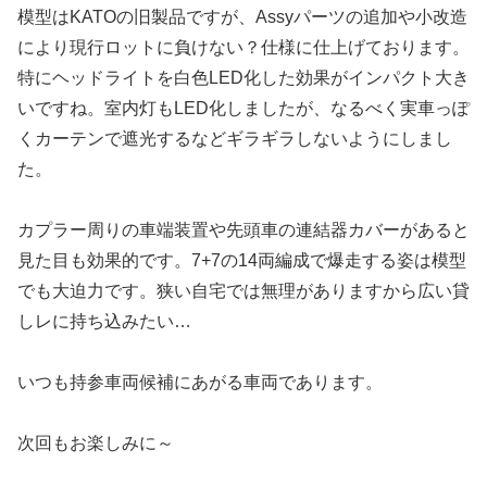
模型はKATOの旧製品ですが、Assyパーツの追加や小改造
により現行ロットに負けない？仕様に仕上げております。
特にヘッドライトを白色LED化した効果がインパクト大き
いですね。室内灯もLED化しましたが、なるべく実車っぽ
くカーテンで遮光するなどギラギラしないようにしまし
た。
カプラー周りの車端装置や先頭車の連結器カバーがあると
見た目も効果的です。7+7の14両編成で爆走する姿は模型
でも大迫力です。狭い自宅では無理がありますから広い貸
しレに持ち込みたい…
いつも持参車両候補にあがる車両であります。
次回もお楽しみに～