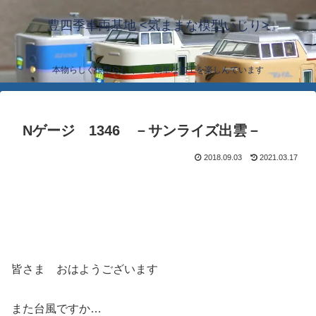
豊四季車両基地 <気ままな模型いじり>
本物らしく模型らしく… 簡単な加工を楽しんでいます
Nゲージ 1346 －サンライズ出雲－
2018.09.03
2021.03.17
皆さま おはようございます
また台風ですか…