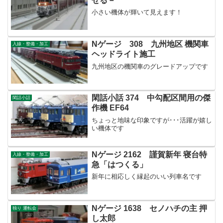
せる－
小さい機体が輝いて見えます！
Nゲージ 308 九州地区 機関車
入線・整備・加工
ヘッドライト施工
九州地区の機関車のグレードアップです
閑話小話 374 中勾配区間用の傑
閑話小話
作機 EF64
ちょっと地味な印象ですが･･･活躍が嬉し
い機体です
Nゲージ 2162 謹賀新年 寝台特
入線・整備・加工
急「はつくる」
新年に相応しく縁起のいい列車名です
Nゲージ 1638 セノハチの主 押
独り 運転会
し太郎