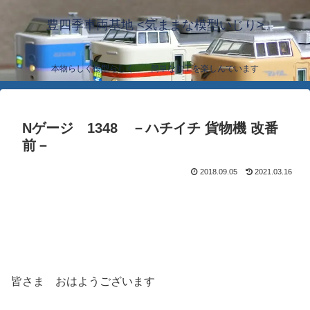
豊四季車両基地 <気ままな模型いじり>
本物らしく模型らしく… 簡単な加工を楽しんでいます
Nゲージ 1348 －ハチイチ 貨物機 改番
前－
2018.09.05
2021.03.16
皆さま おはようございます