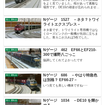
をよく見ていました。桜があって素敵な
場所です。DE10の雄姿が忘れられませ
ん。
Nゲージ 1527 －ネタ？トワイ
独り 運転会
ライトエクスプレス－
ネタ釜です。トワイライト専用機ではな
くローズピンクの一般機が先頭に立ちま
した。青カニが入れば3色でした。
Nゲージ 462 EF66とEF210-
独り 運転会
300で瀬野八ごっこ
協調してくれてよかったです
Nゲージ 686 －やはり特急色
独り 運転会
は別格？ EF66-27－
いつ見ても美しい機体ですね･･･
Nゲージ 1034 －DE10 を輝か
独り 運転会