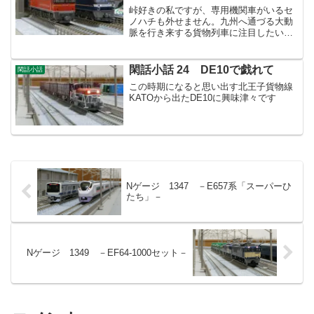
峠好きの私ですが、専用機関車がいるセ
ノハチも外せません。九州へ通づる大動
脈を行き来する貨物列車に注目したいと
思います。
閑話小話 24 DE10で戯れて
閑話小話
この時期になると思い出す北王子貨物線
KATOから出たDE10に興味津々です
Nゲージ 1347 －E657系「スーパーひ
たち」－
Nゲージ 1349 －EF64-1000セット－