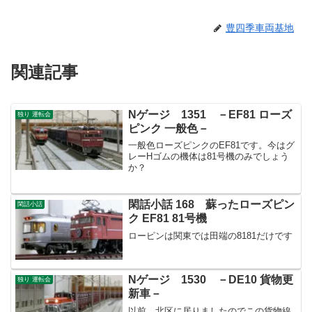
豊四季車両基地
関連記事
Nゲージ 1351 －EF81 ローズ
独り 運転会
ピンク 一般色－
一般色ローズピンクのEF81です。今はグ
レーHゴムの機体は81号機のみでしょう
か？
閑話小話 168 蘇ったローズピン
閑話小話
ク EF81 81号機
ローピンは関東では田端の8181だけです
Nゲージ 1530 －DE10 貨物更
独り 運転会
新車－
以前、北区に居りましたのでこの貨物線