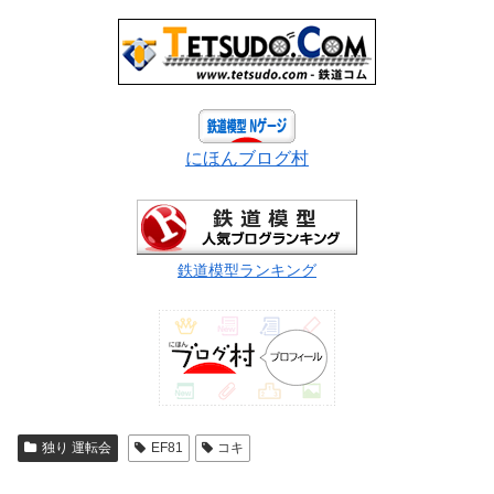
にほんブログ村
鉄道模型ランキング
独り 運転会
EF81
コキ