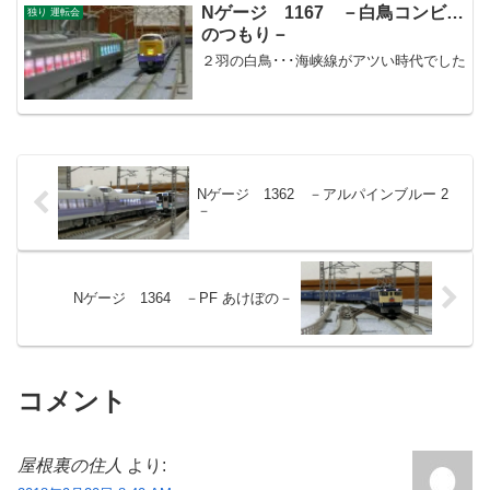
Nゲージ 1167 －白鳥コンビ…
独り 運転会
のつもり－
２羽の白鳥･･･海峡線がアツい時代でした
Nゲージ 1362 －アルパインブルー 2
－
Nゲージ 1364 －PF あけぼの－
コメント
屋根裏の住人
より: