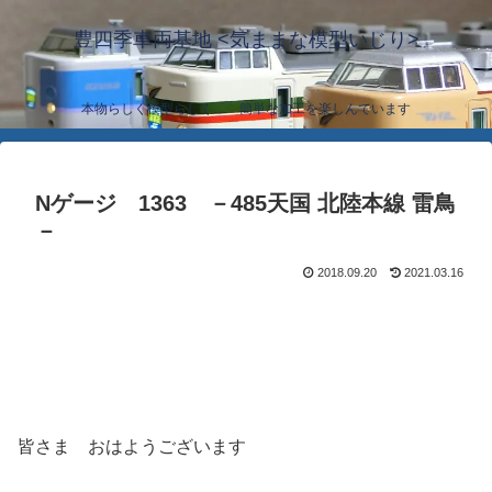
豊四季車両基地 <気ままな模型いじり>
本物らしく模型らしく… 簡単な加工を楽しんでいます
Nゲージ 1363 －485天国 北陸本線 雷鳥
－
2018.09.20
2021.03.16
皆さま おはようございます