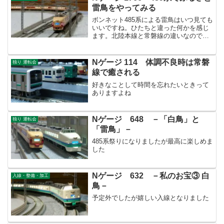
雷鳥をやってみる
ボンネット485系による雷鳥はいつ見ても
いいですね。ひたちと違った何かを感じ
ます。北陸本線と常磐線の違いなのでし
ょうか？
Nゲージ 114 体調不良時は常磐
独り 運転会
線で癒される
好きなことして時間を忘れたいときって
ありますよね
Nゲージ 648 －「白鳥」と
独り 運転会
「雷鳥」－
485系祭りになりましたが最高に楽しめま
した
Nゲージ 632 －私のお宝③ 白
入線・整備・加工
鳥－
予定外でしたが嬉しい入線となりました