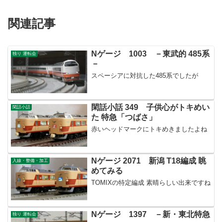
関連記事
Nゲージ 1003 －東武的 485系
独り 運転会
－
スペーシアに対抗した485系でしたが
閑話小話 349 子供心がトキめい
閑話小話
た 特急「つばさ」
赤いヘッドマークにトキめきましたよね
Nゲージ 2071 新潟 T18編成 眺
入線・整備・加工
めてみる
TOMIXの特定編成 素晴らしい出来ですね
Nゲージ 1397 －新・東北特急
独り 運転会