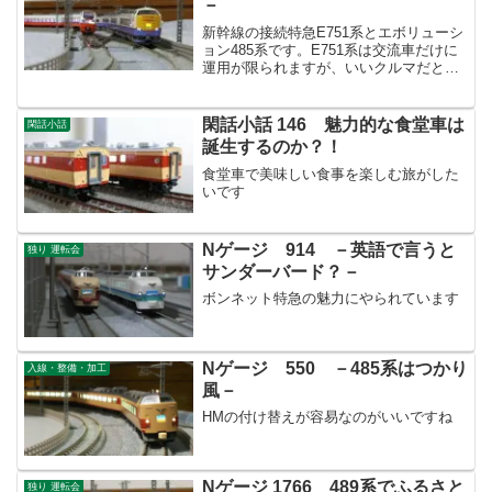
－
新幹線の接続特急E751系とエボリューシ
ョン485系です。E751系は交流車だけに
運用が限られますが、いいクルマだと思
います。
閑話小話 146 魅力的な食堂車は
閑話小話
誕生するのか？！
食堂車で美味しい食事を楽しむ旅がした
いです
Nゲージ 914 －英語で言うと
独り 運転会
サンダーバード？－
ボンネット特急の魅力にやられています
Nゲージ 550 －485系はつかり
入線・整備・加工
風－
HMの付け替えが容易なのがいいですね
Nゲージ 1766 489系でふるさと
独り 運転会